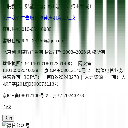
智聘教师，赋能教育；教以启智，师由我成！
关于我们
广告服务
法律声明
意见建议
客服热线
010-65510988
客服信箱
929123456@qq.com
北京创世锦程广告有限公司™ 2003–
2026
版权所有
营业执照：91110101801226149Q | 网安备：
11010502040229 | 京ICP备08012140号-2 | 增值电信业务
经营许可（ICP证）：京B2-20243278 | 人力资源：（京）人
服证字[2018]0300073113号
京ICP备08012140号-2 | 京B2-20243278
面议
沟通