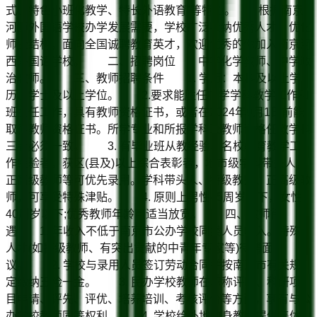
式、特色小班化教学、特长外语教育”等特色。 根据南京
河西外国语学校办学发展需要，学校广泛吸纳优秀人才，优化
师资结构，面向全国诚聘教育英才，欢迎优秀的你加入南京河
西外国语学校。 二、招聘岗位 中学化学教师、中学政
治教师。 三、教师招聘条件 1. 学历：本科及以上学
历、学士及以上学位。 2.要求能胜任中学学科教学工作和
班主任工作，具有教师资格证书，或者在2024年9月1日前能
取得教师资格证书。所学专业和所报学科及教师资格任教学科
三者必须一致。 3. 有毕业班从教经验、名校教育教学工
作经验者，获区(县及)以上综合表彰者，地市级学科带头人，
正高级教师等可优先录用。学科带头人、特级教师、正高级教
师，可享受特殊津贴。 4. 原则上男性45周岁以下，女性
40周岁以下;优秀教师年龄可适当放宽。 四、教师待
遇 1. 年收入不低于南京市公办学校同类人员收入。特殊
人才(如特级教师、有突出贡献的中青年专家等)待遇面
议。 2. 学校与录用人员签订劳动合同并按南京市有关规
定缴纳五险一金。 3. 民办学校教师在职称评审、科研项
目申请、评先、评优、培养培训、考核评价等方面，享有与公
办学校教师同等权利。 4. 学校给外地单身教师提供集体