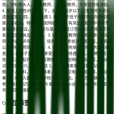
用。学科带头人、特级教师、正高级教师，可享受特殊津贴。
4. 原则上男性45周岁以下，女性40周岁以下;优秀教师年龄可
适当放宽。 四、教师待遇 1. 年收入不低于南京市公办学校同
类人员收入。特殊人才(如特级教师、有突出贡献的中青年专
家等)待遇面议。 2. 学校与录用人员签订劳动合同并按南京市
有关规定缴纳五险一金。 3. 民办学校教师在职称评审、科研
项目申请、评先、评优、培养培训、考核评价等方面，享有与
公办学校教师同等权利。 4. 学校给外地单身教师提供集体宿
舍。 5. 教师子女上本校享受学费减免待遇。 五、招聘时间 公
告发布之日起开始接受应聘材料，学校随时通知笔试、面试、
试讲事宜。 六、应聘方法 1. 有意应聘者填写应聘登记表。 2.
根据个人材料，初选合格者，学校通过电话通知考核、面试等
事宜。未进入面试者，学校不另行通知。 联系方式 联系人: 徐
老师 电话: 025-69555105 邮箱: nflshxc@126.com 地址: 南京
市建邺区太清路30号
职位标签