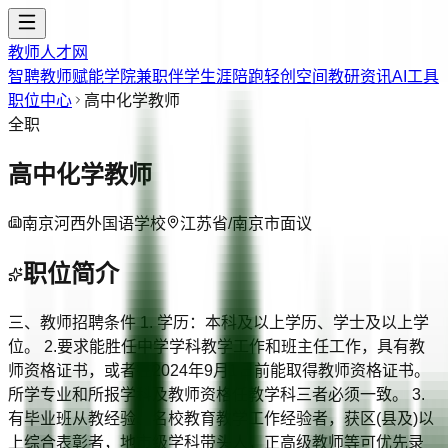
教师人才网
智聘教师
赋能学院
兼职伴学
生涯陪跑
轻创空间
教研资讯
AI工具
职位中心
高中化学教师
全职
高中化学教师
南京河西外国语学校
江苏省/南京市
面议
职位简介
三、教师招聘条件 1. 学历：本科及以上学历、学士及以上学
位。 2.要求能胜任中学学科教学工作和班主任工作，具有教
师资格证书，或者在2024年9月1日前能取得教师资格证书。
所学专业和所报学科及教师资格任教学科三者必须一致。 3.
有毕业班从教经验、名校教育教学工作经验者，获区(县及)以
上综合表彰者，地市级学科带头人，正高级教师等可优先录