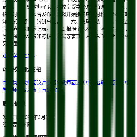
宿舍。 5. 教师子女上本校享受学费减免待遇。 五、
招聘时间 公告发布之日起开始接受应聘材料，学校随时通
知笔试、面试、试讲事宜。 六、应聘方法 1. 有意应
聘者填写应聘登记表。 2. 根据个人材料，初选合格者，
学校通过电话通知考核、面试等事宜。未进入面试者，学校不
另行通知。
进入学校主页
该校其他在招
高中物理教师
面议
高中语文教师
面议
初中政治教师
面议
初中化
学教师
面议
人事干事1名
面议
职位信息
发布日期
2026年3月18日
经验要求
不限