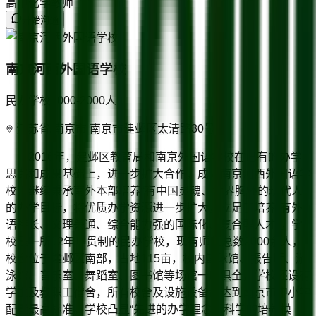
高中化学教师
开始沟通
南京河西外国语学校
民办学校
1000-2000
人
江苏省/南京市 南京市建邺区太清路30号
2016年，建邺区教育局和南京外国语学校在已有的办学
思路和成果基础上，进一步扩大合作，成立南京河西外国语学
校，继续秉承南外本部培养“有中国灵魂、世界胸怀的现代人”
的办学目标，将优质办学资源进一步扩大，立足于培养“有外
语特长、文理兼通、综合能力强的国际化、复合型人才”。学
校是一所12年一贯制的民办学校，现有师生总数2000余人，
校舍位于建邺区南部，占地115亩，校内篮球馆、报告厅、游
泳馆、音乐室、舞蹈室、图书馆等场馆一应俱全，学校还设有
学生及教职工宿舍，所有校舍及设施设备都达到南京市中小学
配置最高标准。学校凸显“先进的办学理念、科学的培养模