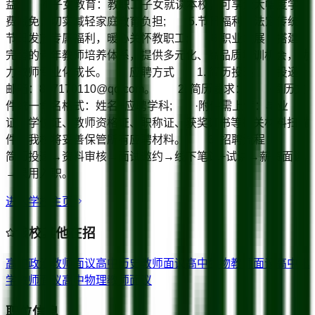
益; 4.子女教育：教职工子女就读本校，可享受大幅度学
费减免，切实减轻家庭教育负担; 5.节日福利：法定传统
节日发放专属福利，暖心关怀教职工; 6.职业发展：搭建
完善的青年教师培养体系，提供多元化、高品质培训机会，助
力教师专业化成长。 应聘方式 1. 简历投递 投递
邮箱：807170110@qq.com。 2. 简历要求： ·简历文
件统一命名格式：姓名+应聘学科; ·附件需上传：毕业
证、学位证、教师资格证、职称证、获奖证书等相关材料扫描
件，我校将妥善保管所有应聘材料。 3. 招聘流程：
简历投递→资料审核→面试邀约→线下笔试+试讲→薪资面谈
→录用入职。
进入学校主页
该校其他在招
高中政治教师
面议
高中历史教师
面议
高中生物教师
面议
高中化
学教师
面议
高中物理教师
面议
职位信息