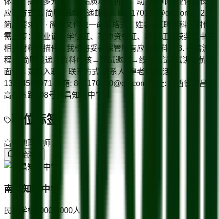
体系，提供多元化、高品质培训机会，助力教师专业化成长。
应聘方式 1. 简历投递 投递邮箱：807170110@qq.com。 2.
简历要求： · 简历文件统一命名格式：姓名+应聘学科; · 附件
需上传：毕业证、学位证、教师资格证、职称证、获奖证书等
相关材料扫描件，我校将妥善保管所有应聘材料。 3. 招聘流
程： 简历投递→资料审核→面试邀约→线下笔试+试讲→薪资
面谈→录用入职。 联系方式 联系人: 辜老师 电话:
13184565071 邮箱: 807170110@qq.com 地址: 江西省南昌市
高新五路398号南昌知行中学
职位标签
高中地理教师
开始沟通
南昌知行中学
民办学校
2000-3000
人