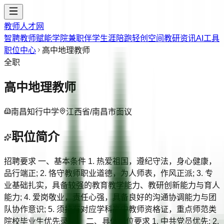
教师人才网
智聘教师
赋能学院
兼职伴学
生涯陪跑
轻创空间
教研资讯
AI工具
职位中心
高中地理教师
全职
高中地理教师
南昌知行中学
江西省/南昌市
面议
职位简介
招聘要求 一、基本条件 1. 热爱祖国，遵纪守法，身心健康，
品行端正; 2. 恪守教师职业道德，为人师表，作风正派; 3. 专
业基础扎实，具备较强的教育教学能力、教研创新能力与育人
能力; 4. 爱岗敬业，责任心强，具备良好的沟通协调能力与团
队协作意识; 5. 须持有对应学科高中教师资格证，重点师范类
院校毕业生优先录用。 二、具体岗位要求 1. 中共党员优先; 2.