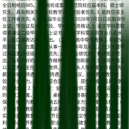
全日制统招985、211高校或重点师范院校应届本科、硕士研
究生，具有相关学科在校教学实习经验者优先; 3. 能胜任班主
任工作者优先; 4. 2026届毕业生须于2026年7月31日前取得毕
业证、学位证及对应学段、学科教师资格证; 5. 语文学科需取
得普通话二级甲等及以上证书，英语学科需达到专业八级水
平，且口语表达能力突出。 (二)初、高中骨干教师 1. 年龄50
周岁以下，在重点名校从事一线教学6年及以上，至少完整带
过两届重点班级教学者优先; 2. 教学业绩优异，教研能力突
出，具有良好的团队协作精神与学术创新能力; 3. 获得市级及
以上优秀班主任、优秀教师、学科带头人等荣誉称号者优先。
薪资与福利待遇 1. 薪资待遇：薪资面议，根据教师教学经
验、专业能力、职称等综合因素定级，提供区域内极具竞争力
的薪酬水平; 2. 食宿保障：全年免费提供三餐，配备设施齐全
的教职工公寓，内含床、桌椅、衣柜等基础生活设施; 3. 社保
保障：依法为教职工缴纳五险一金，全方位保障合法权益; 4.
子女教育：教职工子女就读本校，可享受大幅度学费减免，切
实减轻家庭教育负担; 5. 节日福利：法定传统节日发放专属福
利，暖心关怀教职工; 6. 职业发展：搭建完善的青年教师培养