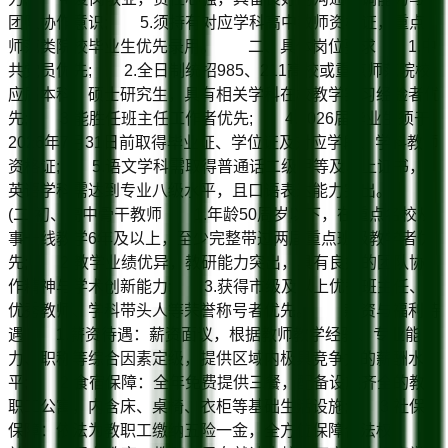
团队协作意识; 5.须持有对应学科高中教师资格证，重点
师范类院校毕业生优先录用。 二、具体岗位要求 1.中
共党员优先; 2.全日制统招985、211高校或重点师范院校
应届本科、硕士研究生，具有相关学科在校教学实习经验者优
先; 3.能胜任班主任工作者优先; 4.2026届毕业生须于
2026年7月31日前取得毕业证、学位证及对应学段、学科教师
资格证; 5.语文学科需取得普通话二级甲等及以上证书，
英语学科需达到专业八级水平，且口语表达能力突出。
(二)初、高中骨干教师 1.年龄50周岁以下，在重点名校从
事一线教学6年及以上，至少完整带过两届重点班级教学者优
先; 2.教学业绩优异，教研能力突出，具有良好的团队协
作精神与学术创新能力; 3.获得市级及以上优秀班主任、
优秀教师、学科带头人等荣誉称号者优先。 薪资与福利待
遇 1.薪资待遇：薪资面议，根据教师教学经验、专业能
力、职称等综合因素定级，提供区域内极具竞争力的薪酬水
平; 2.食宿保障：全年免费提供三餐，配备设施齐全的教
职工公寓，内含床、桌椅、衣柜等基础生活设施; 3.社保
保障：依法为教职工缴纳五险一金，全方位保障合法权