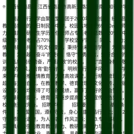
江西省/南昌市 江西省南昌市高新五路398号南昌知行中学
南昌知行中学由聚仁堂集团于2020年8月创建，经南昌市
教育局批准的全日制民办中学，校园占地面积69600㎡。师资
力量雄厚，研究生学历专任老师占专任老师总数的20%，中高
级职称专任老师占70%。 学校坚持“同向、同行、同力;共
情、共融、共享 ”的文化理念，秉持“为未来而学习，为发展而
教育，为卓越而奋斗”的使命，恪守“智勇仁信，知行合一”的校
训，弘扬“尚德勤奋，严谨高效”的校风，树立“言传身教，敬业
厚生”的教风，培育“勤学好学，明辨笃行”的学风。 办学以
来，学校力推激情教育，力建高效课堂，力行精细管理，力求
超越每天的自己，在教育教学、德育管理、文化宣传、软硬件
设施等方面均取得了可喜的成绩，赢得了良好的社会赞誉。教
学质量稳步提升，德育水平逐步提高，文化宣传特色突出，学
校设施更加完备。 招聘学科 招聘要求 一、基本条
件 1.热爱祖国，遵纪守法，身心健康，品行端正; 2.恪
守教师职业道德，为人师表，作风正派; 3.专业基础扎
实，具备较强的教育教学能力、教研创新能力与育人能
力; 4.爱岗敬业，责任心强，具备良好的沟通协调能力与