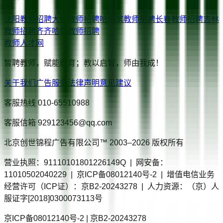
沈阳
教师招聘
大连
教师招聘
哈尔滨
教师招聘
长春
教师招聘
吉林
教师招聘
齐齐哈尔
教师招聘
教师人才网
智聘教师，赋能教育；教以启智，师由我成！
关于我们
广告服务
法律声明
意见建议
客服热线
010-65510988
客服信箱
929123456@qq.com
北京创世锦程广告有限公司™ 2003–
2026
版权所有
营业执照：91110101801226149Q | 网安备：
11010502040229 | 京ICP备08012140号-2 | 增值电信业务
经营许可（ICP证）：京B2-20243278 | 人力资源：（京）人
服证字[2018]0300073113号
京ICP备08012140号-2 | 京B2-20243278