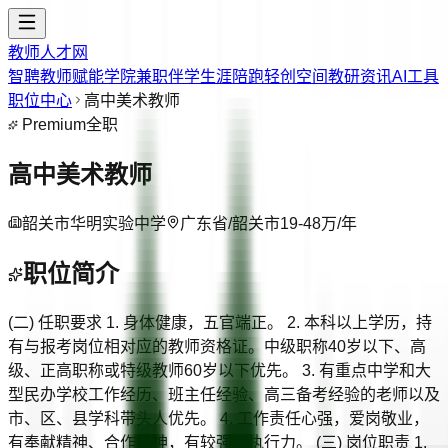
教师人才网
智聘教师
赋能学院
兼职伴学
生涯陪跑
轻创空间
教研资讯
AI工具
职位中心
高中美术教师
Premium
全职
高中美术教师
韶关市华明实验中学
广东省/韶关市
19-48万/年
职位简介
(二) 任职要求 1. 身体健康，五官端正。 2. 本科以上学历，持
有与报考岗位相对应的教师资格证。中级职称40岁以下、高
级、正高职称或特级教师60岁以下优先。 3. 有重点中学和大
型民办学校工作经历、班主任经验、高三备考经验的老师以及
市、区、县学科带头人优先。 4. 工作责任心强，爱岗敬业，
有奉献精神、合作精神，有较强的执行力。 (三) 岗位职责 1.