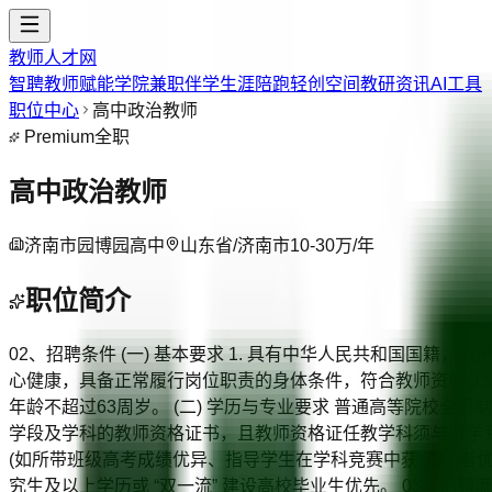
教师人才网
智聘教师
赋能学院
兼职伴学
生涯陪跑
轻创空间
教研资讯
AI工具
职位中心
高中政治教师
Premium
全职
高中政治教师
济南市园博园高中
山东省/济南市
10-30万/年
职位简介
02、招聘条件 (一) 基本要求 1. 具有中华人民共和国国
心健康，具备正常履行岗位职责的身体条件，符合教师资格认定体
年龄不超过63周岁。 (二) 学历与专业要求 普通高等院校全
学段及学科的教师资格证书，且教师资格证任教学科须与所学专业
(如所带班级高考成绩优异、指导学生在学科竞赛中获奖等)者优先
究生及以上学历或 “双一流” 建设高校毕业生优先。 03、招