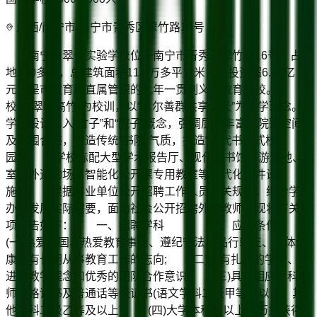
广西/南宁市 南宁市青秀区翠竹路16号
南宁市翠竹实验学校位于南宁市青秀区翠竹路16号，占
地110多亩，总建筑面积11.6万多平方米，总投资超6.19亿
元，是市教育局直属管理的九年一贯制义务教育学校。 学
校以“翠鸣高竹”为校训，以“卓尔善群共享成长”为办学理念。
学校设计引入“竹子”和“院子”概念，强调层次丰富的院落空间
及其围合感，营造传统“书院”气质，打造“现代书院式校
园”。 学校标配大型学术报告厅、现代图书馆、游泳池、
室内外运动场、智能化公开课专用教室等现代化硬件设
施。 根据事业单位公开招聘工作人员有关规定，结合学校
办学发展实际需要，面向社会公开招聘外聘教师，现将有关事
项公告如下： 一、招聘学科 二、应聘条件
(一)热爱祖国、热爱教育事业、遵纪守法、品行端正、身体健
康，有长期从事教育工作的志向; (二)具有扎实的学识、先
进的教学理念和优秀的团队合作意识; (三)具有相应学科教
师资格证书及普通话等级证书(语文学科二级甲等及以上，其
他学科二级乙等及以上); (四)大学本科及以上学历并获得