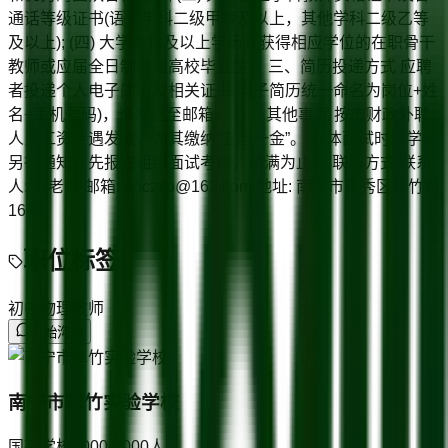
通话等级证书(语文学科二级甲等及以上，其他学科二级乙等
及以上); (四) 大学本科及以上学历并获得相应学位的在职骨干
教师或应届全日制普通高校毕业生。 三、简历投递方式 应聘
者投递个人电子简历及相关证书(电子简历统一命名为岗位+姓
名+手机号码)，请发送至邮箱。 四、其他事宜 按市财政外聘
人员工资待遇发放，为其缴纳“五险一金”。 具体面试时间学校
另行通知，先报先组织面试考核，录满为止。 联系方式 联系
人: 朱老师 邮箱: nnczzp@163.com 地址: 南宁市青秀区翠竹路
16号
职位标签
初中物理教师
开始沟通
南宁市翠竹实验学校
国有学校
2000-3000
人