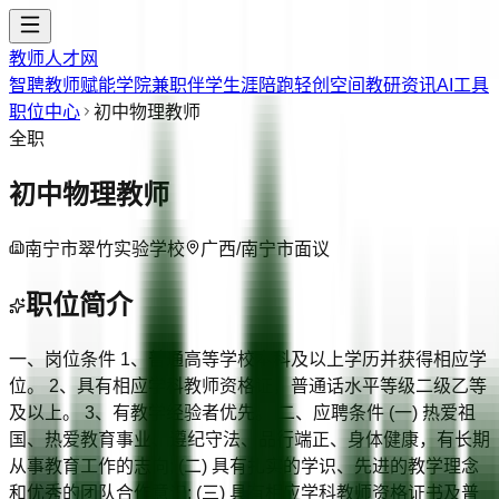
教师人才网
智聘教师
赋能学院
兼职伴学
生涯陪跑
轻创空间
教研资讯
AI工具
职位中心
初中物理教师
全职
初中物理教师
南宁市翠竹实验学校
广西/南宁市
面议
职位简介
一、岗位条件 1、普通高等学校本科及以上学历并获得相应学
位。 2、具有相应学科教师资格证，普通话水平等级二级乙等
及以上。 3、有教学经验者优先。 二、应聘条件 (一) 热爱祖
国、热爱教育事业、遵纪守法、品行端正、身体健康，有长期
从事教育工作的志向; (二) 具有扎实的学识、先进的教学理念
和优秀的团队合作意识; (三) 具有相应学科教师资格证书及普