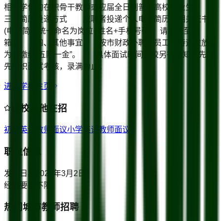
相应学位的在职骨干教师或应届全日制普通高校毕业生。
三、简历投递方式 应聘者投递个人电子简历及相关证书
(电子简历统一命名为岗位+姓名+手机号码)，请发送至邮
箱。 四、其他事宜 按市财政外聘人员工资待遇发放，
为其缴纳“五险一金”。 具体面试时间学校另行通知，先报
先组织面试考核，录满为止。
进入学校主页
该校其他在招
初中英语教师
面议
小学英语教师
面议
职位信息
发布日期
2026年3月2日
经验要求
不限
热门城市教师招聘