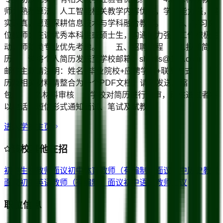
师：熟悉算法、人工智能相关教学内容优先，学习能力强，踏
实认真，愿意深耕信息技术与学科融合教学。 5、实习岗
位教师：在读优秀本科生或硕士生，沟通能力强，工作积极主
动，师范类专业优先考虑。 五、招聘流程 1.投递简
历 请将个人简历发送至学校邮箱：shcnls@126.com
邮件主题请注明：姓名+毕业院校+应聘学科+联系方式 简
历及相关材料请整合为一个PDF文档，请勿发送压缩
包。 2.材料审核 学校对简历进行初审，审核通过者将
以电话、短信形式通知面试、笔试及试教。
进入学校主页
该校其他在招
初中生物教师
面议
初中体育教师（有编制）
面议
初中历史教师
面议
初中英语教师（有编制）
面议
初中语文教师
面议
职位信息