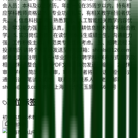
会人员：本科及以上学历，年龄一般在35周岁以内，持有相
应学科教师资格证书，专业功底扎实，有相关教学经验者优
先。 4. 信息科技教师：熟悉算法、人工智能相关教学内容优
先，学习能力强，踏实认真，愿意深耕信息技术与学科融合教
学。 5. 实习岗位教师：在读优秀本科生或硕士生，沟通能力
强，工作积极主动，师范类专业优先考虑。 五、招聘流程 1.
投递简历 请将个人简历发送至学校邮箱：shcnls@126.com
邮件主题请注明：姓名+毕业院校+应聘学科+联系方式 简历及
相关材料请整合为一个PDF文档，请勿发送压缩包。 2. 材料
审核 学校对简历进行初审，审核通过者将以电话、短信形式
通知面试、笔试及试教。 联系方式 联系人: 谢老师 邮箱:
shcnls@126.com 地址: 上海市长宁区玉屏南路640号
职位标签
初中信息技术教师
开始沟通