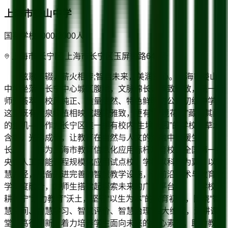
上海市娄山中学
国有学校
1000-2000
人
上海市/长宁区 上海市长宁区玉屏南路640号
弦歌不辍，薪火相传;智启未来，美润童心。上海市娄山
中学坐落于长宁中心城区腹地，文脉绵长，景致雅致，是一所
师资荟萃、校风纯正、质量斐然、特色鲜明的公办初级中学。
这里既有喷泉绿植相映成趣的雅致，更有“生境花园”藏韵其间
的生机——作为长宁区唯一拥有校内“生境花园”的学校，草木
含香，光影成诗，让教育在自然与人文的交融中缓缓生
长。 作为上海市教育信息化应用标杆培育校、全国第一批
央馆人工智能课程规模化应用试点校，学校以科技为翼，以智
慧为径，配备先进完善的智慧教学设施，让前沿技术与教育教
学深度融合，为师生搭建起探索未来的广阔平台。 学校深
耕长宁“活力教育”沃土，坚守“以生为本”的教育初心，围绕“智
慧空间、智慧学习、智慧评价、智慧治理”四大维度，深耕课
堂，笃行创新，着力培养学生面向未来的核心素养，助力教师