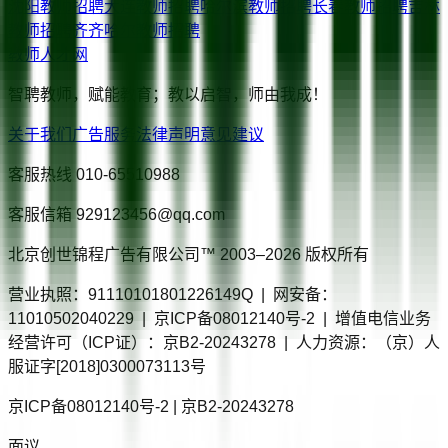
沈阳
教师招聘
大连
教师招聘
哈尔滨
教师招聘
长春
教师招聘
吉林
教师招聘
齐齐哈尔
教师招聘
教师人才网
智聘教师，赋能教育；教以启智，师由我成！
关于我们
广告服务
法律声明
意见建议
客服热线
010-65510988
客服信箱
929123456@qq.com
北京创世锦程广告有限公司™ 2003–
2026
版权所有
营业执照：91110101801226149Q | 网安备：
11010502040229 | 京ICP备08012140号-2 | 增值电信业务
经营许可（ICP证）：京B2-20243278 | 人力资源：（京）人
服证字[2018]0300073113号
京ICP备08012140号-2 | 京B2-20243278
面议