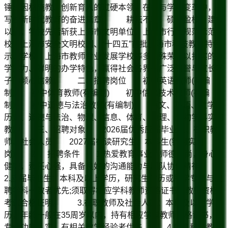
锤炼因材施教、创新育人的过硬本领，在教与学的变革中，书
写着新时代教育的奋进篇章。 耕耘不辍，硕果盈枝。建校
以来，学校先后斩获上海市文明单位、上海市行为规范示范学
校、上海市安全文明校园、“十四五”首批上海市科技教育特色
示范学校、上海市教师专业发展学校等多项殊荣，以扎实的办
学实力、鲜明的办学特色，赢得社会各界的广泛赞誉与家长学
子的倾心信赖。 二、招聘岗位 初中英语教师(有编
制) 初中体育教师(有编制) 初中信息技术教师(有编
制) 初中道德与法治教师(有编制) 语文、英语、数学、
历史、道德与法治、物理、信息、体育、地理、生物学科实习
教师 三、招聘对象 2026届优秀应届毕业生、在职教
师、社会人员 2027届在读研究生、本科生(针对实习
岗) 四、招聘条件 1.热爱教育事业，师德高尚，身心
健康，责任心强，具备良好的沟通能力与团队协作精神。
2.应届毕业生：本科及以上学历，研究生学历或所学专业与应
聘学科一致者优先;须取得相应学科教师资格证书或教师资格
考试合格证明。 3.在职教师及社会人员：本科及以上学
历，年龄一般在35周岁以内，持有相应学科教师资格证书，
专业功底扎实，有相关教学经验者优先。 4.信息科技教