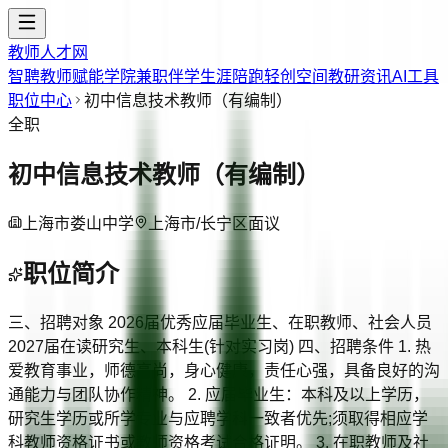
教师人才网
智聘教师
赋能学院
兼职伴学
生涯陪跑
轻创空间
教研资讯
AI工具
职位中心
初中信息技术教师（有编制）
全职
初中信息技术教师（有编制）
上海市娄山中学
上海市/长宁区
面议
职位简介
三、招聘对象 2026届优秀应届毕业生、在职教师、社会人员
2027届在读研究生、本科生(针对实习岗) 四、招聘条件 1. 热
爱教育事业，师德高尚，身心健康，责任心强，具备良好的沟
通能力与团队协作精神。 2. 应届毕业生：本科及以上学历，
研究生学历或所学专业与应聘学科一致者优先;须取得相应学
科教师资格证书或教师资格考试合格证明。 3. 在职教师及社