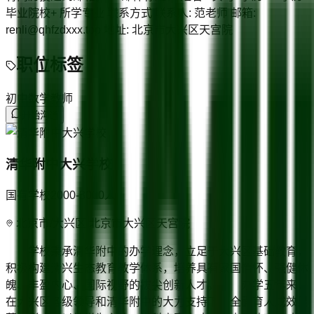
毕业院校+ 所学专业 联系方式 联系人: 范老师 邮箱:
renli@qhfzdxxx.top 地址: 北京市大兴区天宫院
职位标签
初中数学教师
开始沟通
清华附中大兴学校
国有学校
2000-3000
人
北京市/大兴区 北京市大兴区天宫院
学校秉承清华附中的办学理念，立足于大兴区基础教育，
积极构建清兴生态教育教学体系，培养具有家国情怀、强健体
魄、丰盈内心、国际视野的拔尖创新人才。 办学五年来，
在大兴区各级领导和清华附中的大力支持下，全面育人成效显