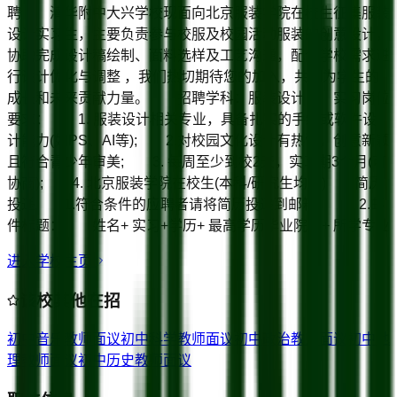
聘 清华附中大兴学校现面向北京服装学院在校生征集服装
设计实习生，主要负责参与校服及校园活动服装的创意设计，
协助完成设计稿绘制、面料选样及工艺沟通，配合学校需求进
行设计优化与调整 ，我们热切期待您的加入，共同为学生的
成长和未来贡献力量。 招聘学科：服装设计 实习岗位
要求： 1. 服装设计相关专业，具备扎实的手绘或软件设
计能力(如PS、AI等); 2.对校园文化设计有热情，创意新颖
且符合青少年审美; 3. 每周至少到校2天，实习期3个月(可
协商); 4. 北京服装学院在校生(本科/研究生均可) 简历
投递 1.符合条件的应聘者请将简历投递到邮箱。 2.邮
件标题： 姓名+ 实习+学历+ 最高学历毕业院校+ 所学专业
进入学校主页
该校其他在招
初中音乐教师
面议
初中科学教师
面议
初中政治教师
面议
初中地
理教师
面议
初中历史教师
面议