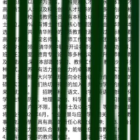
著，形成了以教学为主体，学科竞赛人才、高水平体育人才、
高素质艺术人才以及科技创新人才培养的一体多翼的办学格
局。 学校一线教师全员具有本科及以上学历，80%具有硕
士学位，10%具有博士学位。核心管理团队均由清华附中本部
选派。 共享清华附中的优质教育资源，通过国际教师群、
高校专家群、海淀名师团、名师工作室等专家团队指导，实现
名师专业引领;与清华附中联合开设名师讲坛、基本功大赛、
班主任工作室、德育专家论坛等多种活动，提升教师教育教学
及管理水平;采用本部跟岗实习、教师工作坊、教师沙龙等多
种形式，培养具有活力和创新力的卓越教师。 实习生招
聘 清华附中大兴学校现面向全社会征集符合教师岗位的本
硕博实习生，我们热切期待您的加入，共同为学生的成长和未
来贡献力量。 招聘学科：语文、数学、英语、物理、化
学、生物、历史、地理、政治、科学、音乐 实习岗位要
求： 1. 户籍不限，持有硕士及以上学历，等同毕业或即
将毕业于2026年6月，专业背景与应聘学科相关; 2.对教育
事业充满热情，具有高度的责任心和敬业精神; 3. 具备良
好的沟通能力和团队合作精神，能够胜任教育教学工作;
4. 具有相应学科的教师资格证。 服装设计实习生招