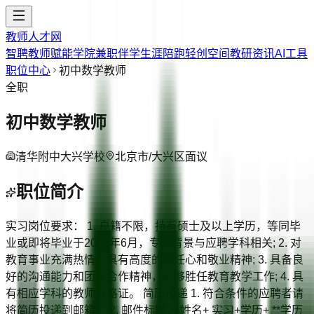
教师人才网
智聘教师
赋能学院
兼职伴学
生涯陪跑
轻创空间
教研资讯
AI工具
职位中心
初中数学教师
全职
初中数学教师
清华附中大兴学校
北京市/大兴区
面议
职位简介
实习岗位要求： 1. 户籍不限，持有硕士及以上学历，等同毕
业或即将毕业于2026年6月，专业背景与应聘学科相关; 2. 对
教育事业充满热情，具有高度的责任心和敬业精神; 3. 具备良
好的沟通能力和团队合作精神，能够胜任教育教学工作; 4. 具
有相应学科的教师资格证。 简历投递 1. 符合条件的应聘者请
将简历投递到邮箱。 2. 邮件标题： 姓名+ 实习+学历+ **学历