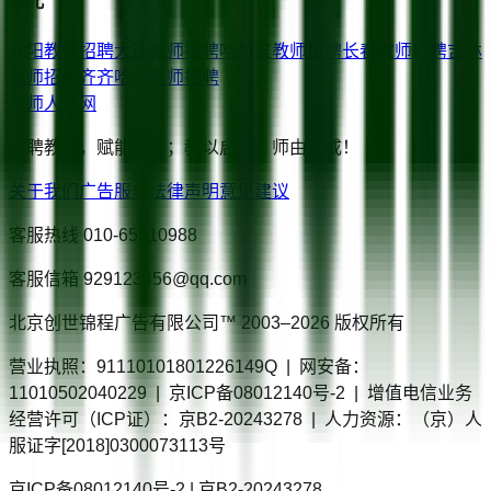
东北
沈阳
教师招聘
大连
教师招聘
哈尔滨
教师招聘
长春
教师招聘
吉林
教师招聘
齐齐哈尔
教师招聘
教师人才网
智聘教师，赋能教育；教以启智，师由我成！
关于我们
广告服务
法律声明
意见建议
客服热线
010-65510988
客服信箱
929123456@qq.com
北京创世锦程广告有限公司™ 2003–
2026
版权所有
营业执照：91110101801226149Q | 网安备：
11010502040229 | 京ICP备08012140号-2 | 增值电信业务
经营许可（ICP证）：京B2-20243278 | 人力资源：（京）人
服证字[2018]0300073113号
京ICP备08012140号-2 | 京B2-20243278