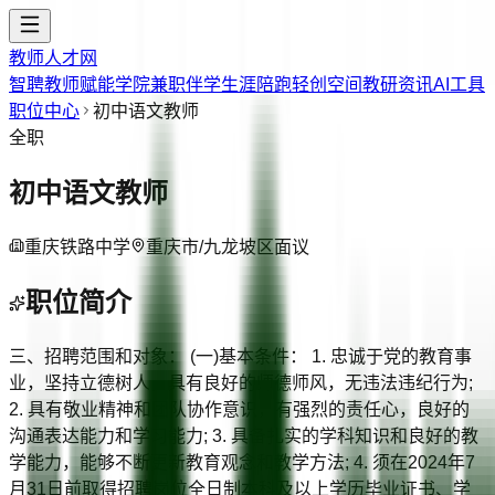
教师人才网
智聘教师
赋能学院
兼职伴学
生涯陪跑
轻创空间
教研资讯
AI工具
职位中心
初中语文教师
全职
初中语文教师
重庆铁路中学
重庆市/九龙坡区
面议
职位简介
三、招聘范围和对象： (一)基本条件： 1. 忠诚于党的教育事
业，坚持立德树人，具有良好的师德师风，无违法违纪行为;
2. 具有敬业精神和团队协作意识，有强烈的责任心，良好的
沟通表达能力和学习能力; 3. 具备扎实的学科知识和良好的教
学能力，能够不断更新教育观念和教学方法; 4. 须在2024年7
月31日前取得招聘岗位全日制本科及以上学历毕业证书、学