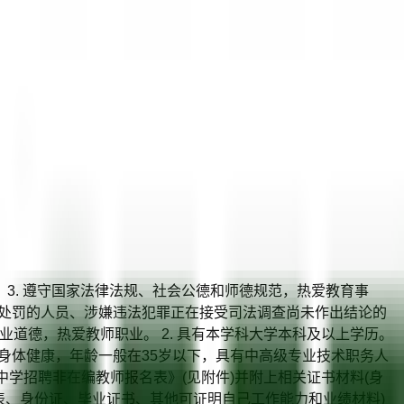
度。 3. 遵守国家法律法规、社会公德和师德规范，热爱教育事
事处罚的人员、涉嫌违法犯罪正在接受司法调查尚未作出结论的
业道德，热爱教师职业。 2. 具有本学科大学本科及以上学历。
5. 身体健康，年龄一般在35岁以下，具有中高级专业技术职务人
第十中学招聘非在编教师报名表》(见附件)并附上相关证书材料(身
表、身份证、毕业证书、其他可证明自己工作能力和业绩材料)