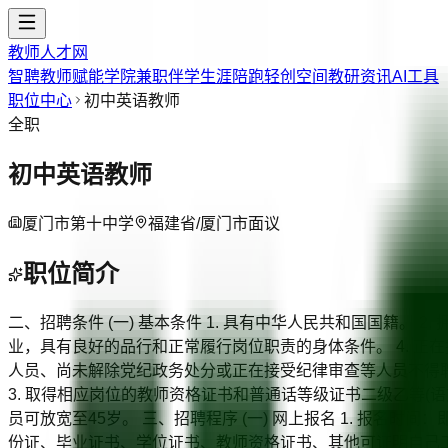
教师人才网
智聘教师
赋能学院
兼职伴学
生涯陪跑
轻创空间
教研资讯
AI工具
职位中心
初中英语教师
全职
初中英语教师
厦门市第十中学
福建省/厦门市
面议
职位简介
二、招聘条件 (一) 基本条件 1. 具有中华人民共和国国籍。
业，具有良好的品行和正常履行岗位职责的身体条件。 4. 
人员、尚未解除党纪政务处分或正在接受纪律审查等人员不得聘用。
3. 取得相应岗位的教师资格证书和普通话等级证书二级乙等(语
员可放宽至45岁。 三、招聘程序 (一) 网上报名 1. 报名
份证、毕业证书、学位证书、教师资格证书、其他可证明自己工