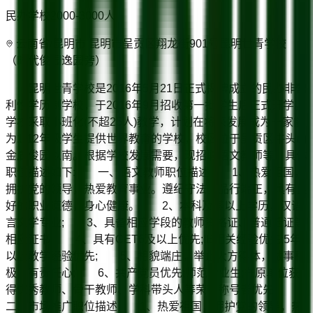
民办学校
2000-3000
人
云南省/昆明市 昆明市呈贡区翔龙街901号昆明世青学校
（时代俊园逸园旁）
昆明世青学校是2016年5月21日正式揭牌成立的民办非营
利性学历制学校，于2016年9月招收第一批学生后正式开学。
学校采取小班化(不超25人)教学，计划在将来发展成为一家能
为1-12年级学生提供世界教育的学校，校区位于呈贡区牛头山
金盾俊园以南。根据学校发展需要，现招聘语文教师等，具体
职位描述如下: 一、语文教师职位描述 1、热爱祖国，
拥护党的领导，热爱教育事业。遵纪守法，品行端正，具有良
好的职业道德，身心健康。 2、本科及其以上学历，汉语
言文学专业; 3、具备相应学段的教师资格证、普通话证等
相应证书; 4、具有CET6及以上优先;IB相关经验优先;5年
以上教学经验优先; 5、相貌端庄，举止大方得体，做事积
极，有责任心; 6、共产党员优先;师范毕业生;在原单位获
得优秀教师、骨干教师、学科带头人等荣誉称号者优先。
二、市场推广职位描述 1、热爱祖国，拥护党的领导，热