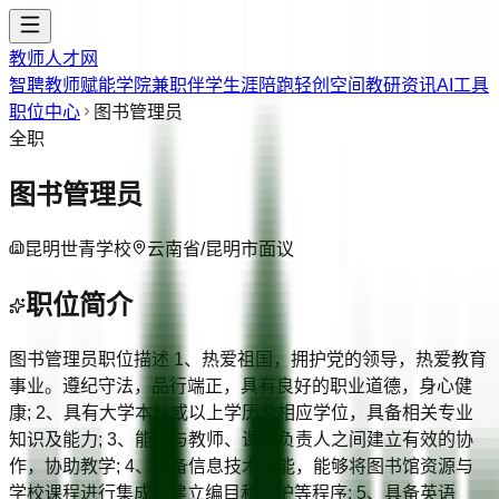
教师人才网
智聘教师
赋能学院
兼职伴学
生涯陪跑
轻创空间
教研资讯
AI工具
职位中心
图书管理员
全职
图书管理员
昆明世青学校
云南省/昆明市
面议
职位简介
图书管理员职位描述 1、热爱祖国，拥护党的领导，热爱教育
事业。遵纪守法，品行端正，具有良好的职业道德，身心健
康; 2、具有大学本科或以上学历及相应学位，具备相关专业
知识及能力; 3、能够与教师、课程负责人之间建立有效的协
作，协助教学; 4、具备信息技术技能，能够将图书馆资源与
学校课程进行集成，建立编目和维护等程序; 5、具备英语