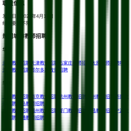
职位信息
发布日期
2024年4月17日
经验要求
不限
热门城市教师招聘
华北
北京
教师招聘
天津
教师招聘
石家庄
教师招聘
太原
教师招聘
呼和
浩特
教师招聘
鄂尔多斯
教师招聘
华东
上海
教师招聘
南京
教师招聘
杭州
教师招聘
苏州
教师招聘
济南
教
师招聘
青岛
教师招聘
合肥
教师招聘
福州
教师招聘
厦门
教师招聘
南昌
教师招聘
宁波
教
师招聘
南通
教师招聘
华南