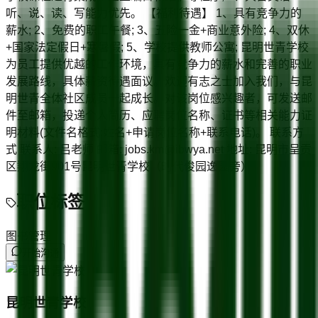
听、说、读、写能力优先。 【福利待遇】 1、具有竞争力的
薪水; 2、免费的职工午餐; 3、五险一金+商业意外险; 4、双休
+国家法定假日+寒暑假; 5、学校提供教师公寓; 昆明世青学校
为员工提供优越的工作环境，具有竞争力的薪水和完善的职业
发展路线，具体薪资待遇面议。欢迎有志之士加入我们，与昆
明世青全体社区成员一起成长。对该岗位感兴趣者，可发送邮
件至邮箱，投递个人简历、应聘岗位名称、证书等相关能力证
明材料(文件名格式:姓名+申请岗位名称+联系电话)。 联系方
式 联系人: 吕老师 邮箱: jobs.km@ibwya.net 地址: 昆明市呈贡
区翔龙街901号昆明世青学校（时代俊园逸园旁）
职位标签
图书管理
开始沟通
昆明世青学校