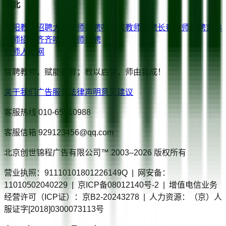
东北
沈阳
教师招聘
大连
教师招聘
哈尔滨
教师招聘
长春
教师招聘
吉林
教师招聘
齐齐哈尔
教师招聘
教师人才网
智聘教师，赋能教育；教以启智，师由我成！
关于我们
广告服务
法律声明
意见建议
客服热线
010-65510988
客服信箱
929123456@qq.com
北京创世锦程广告有限公司™ 2003–
2026
版权所有
营业执照：91110101801226149Q | 网安备：
11010502040229 | 京ICP备08012140号-2 | 增值电信业务
经营许可（ICP证）：京B2-20243278 | 人力资源：（京）人
服证字[2018]0300073113号