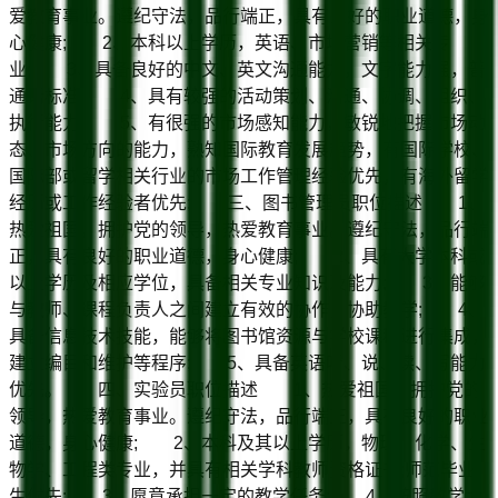
爱教育事业。遵纪守法，品行端正，具有良好的职业道德，身
心健康; 2、本科以上学历，英语、市场营销等相关专
业; 3、具备良好的中文、英文沟通能力，文字能力强，普
通话标准; 4、具有较强的活动策划、沟通、协调、组织、
执行能力; 5、有很强的市场感知能力，敏锐地把握市场动
态、市场方向的能力，熟知国际教育发展趋势，有国际学校、
国际部或留学相关行业的市场工作管理经验优先，有海外留学
经历或工作经验者优先; 三、图书管理员职位描述 1、
热爱祖国，拥护党的领导，热爱教育事业。遵纪守法，品行端
正，具有良好的职业道德，身心健康; 2、具有大学本科或
以上学历及相应学位，具备相关专业知识及能力; 3、能够
与教师、课程负责人之间建立有效的协作，协助教学; 4、
具备信息技术技能，能够将图书馆资源与学校课程进行集成，
建立编目和维护等程序; 5、具备英语听、说、读、写能力
优先。 四、实验员职位描述 1、热爱祖国，拥护党的
领导，热爱教育事业。遵纪守法，品行端正，具有良好的职业
道德，身心健康; 2、本科及其以上学历，物理、化学、生
物学、工程类专业，并具有相关学科教师资格证书;师范毕业
生优先; 3、愿意承担一定的教学任务; 4、按照教学大