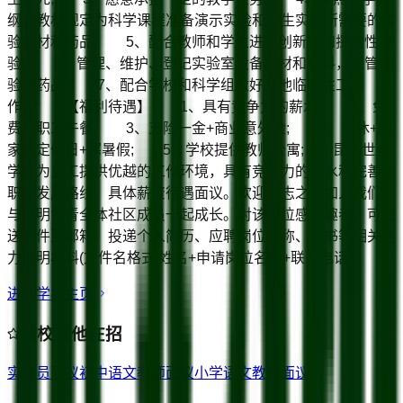
纲和教材规定为科学课程准备演示实验和学生实验所需要的实
验器材和药品; 5、配合教师和学生进行创新性和探索性实
验; 6、管理、维护、登记实验室设备器材和材料，保管实
验室药品; 7、配合学校和科学组做好其他临时性工
作。 【福利待遇】 1、具有竞争力的薪水; 2、免
费的职工午餐; 3、五险一金+商业意外险; 4、双休+国
家法定假日+寒暑假; 5、学校提供教师公寓; 昆明世青
学校为员工提供优越的工作环境，具有竞争力的薪水和完善的
职业发展路线，具体薪资待遇面议。欢迎有志之士加入我们，
与昆明世青全体社区成员一起成长。对该岗位感兴趣者，可发
送邮件至邮箱，投递个人简历、应聘岗位名称、证书等相关能
力证明材料(文件名格式:姓名+申请岗位名称+联系电话)。
进入学校主页
该校其他在招
实验员
面议
初中语文教师
面议
小学语文教师
面议