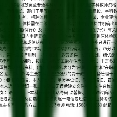
者可放宽至普通本科)。 (2) 具有应聘相应学科教师资格证书。 
长、年级组长、部门干事等经验者优先。 (3) 在课程建设、学科
才艺突出者。 招聘流程 1. 报名，静候通知 2. 笔试，专业评
，签约入职 备注： 1. 体检需在二级甲等及以上综合性医院体检并
通用标准(试行)〉及〈公务员录用体检操作手册(试行)〉有关内容
到结果通知3日内申请复检一次，复检由招聘单位指定到原体检
试人员考试总成绩从高分到低分依次等额递补，递补只进行一次 2
绩占总成绩的20%，按照总成绩排名确定拟聘人员，75分以下(不含
订合同，实行全员聘用制，以岗定酬，多劳多得，优劳优酬，绩优酬高
互助补充保险，按规定为教职工缴存住房公积金; 3. 丰富多
不重复发送报名资料。(注：招聘报名表分为“应届毕业生”和“在
名;语、数、外等主要学科且愿望强烈的骨干教师或后备管理干部，可直
; ❷ 证件扫描：本人身份证、学历学位证、教师资格证、普通话二
 本人近期生活照一张。 ❉ 确认无误后建立文件夹： 文件名称：岗
 如：语文+李四+本科+在职+电话号码 温馨提示 1. 未通过简
. 通过资格审查及初选者，学校将逐一电话或短信通知业务考核
方式 联系人: 冯老师 电话: 15884503860 邮箱: lqyq