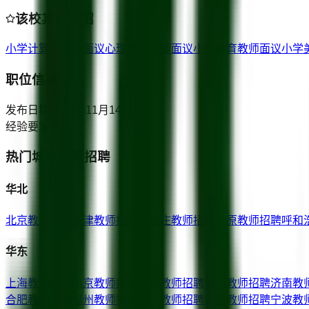
该校其他在招
小学计算机教师
面议
心理辅导教师
面议
小学体育教师
面议
小学
职位信息
发布日期
2023年11月14日
经验要求
不限
热门城市教师招聘
华北
北京
教师招聘
天津
教师招聘
石家庄
教师招聘
太原
教师招聘
呼和
华东
上海
教师招聘
南京
教师招聘
杭州
教师招聘
苏州
教师招聘
济南
教
合肥
教师招聘
福州
教师招聘
厦门
教师招聘
南昌
教师招聘
宁波
教