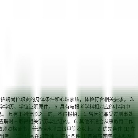
行招聘岗位职责的身体条件和心理素质，体检符合相关要求。 3.
学历、学位证明原件。 5. 具有与报考学科相对应的小学(中
意。 具有下列情形之一的，不得报招： 1. 曾因犯罪受过刑事处
. 应聘时未取得相关学历毕业证的。 6. 其他不适合从事教育工作
科教师资格证书，普通话水平二级甲等及以上。 2. 优先条件 (1) 在
 (二) 优秀在职教师 1. 基础条件 (1)普通高等院校本科及