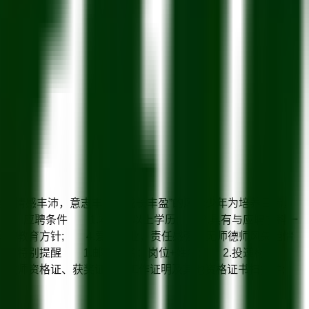
富，情感丰沛，意志丰毅，成长丰盈”的风华少年为培养目标，
 应聘条件 1.本科及以上学历; 2.具有与应聘学科一
家的教育方针; 4.爱岗敬业，责任感强，无师德师风失范情
 特别提醒 1.邮件命名：岗位+姓名; 2.投递材
证、教师资格证、获奖证书、工作证明及其他资格证书扫描件;