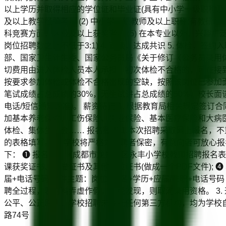
以上学历并取得相应的学位证和毕业证(具有中小学一级职称及以上职称
及以上教学经验者。 (2) 中小学一级教师及以上职称;有教研组
科竞赛方面，区级及以上获奖者。 (5) 在本专业以外，兴趣广泛、
岗位招聘数之比不低于3:1) 4. 面谈，达成共识 5. 体检
部、国家卫生计生委、国家公务员局《关于修订〈公务员录用体检
切费用由进入体检人员本人承担。初次体检不合格的，可在接
按要求参加体检或体检不合格出现的空缺，按照该岗位已参加面
笔试成绩占总成绩的30%，无生试讲占总成绩的50%，校长面谈成
电话/短信通知为准)。 薪资待遇 1. 根据教育局相关规定签
加基本养老保险、工伤保险、失业保险、基本医疗保险和大病医疗
体检、集体生日会…… 报名要求 1.本次招聘采取网上报名，
的表格填写。) 2.学校将严格为应聘者保密，有意向者可放心报
下： ❶ 报名表：《成都市龙泉驿区永丰小学校教师招聘报名表》
课获奖证书、荣誉证书及其他岗位证书(做成一个PDF文件); ❹
届+电话号码 邮件主题：岗位+姓名+学历+应届/在职+电话号码
聘全过程，若材料弄虚作假，一经发现，则取消录用资格。 3
公平、公正原则，学校招聘未委托任何第三方机构，均为学校自主招聘。 联系
路74号