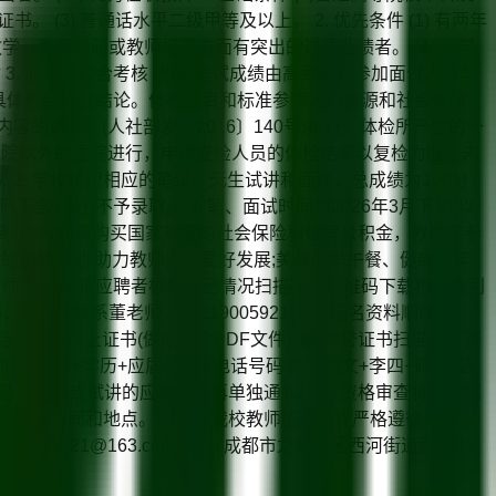
(3) 普通话水平二级甲等及以上。 2. 优先条件 (1) 有两年
教学、教育科研或教师培养方面有突出的过往业绩者。 (4) 在学
估 3. 面试，综合考核 (根据笔试成绩由高到低，参加面试人数与
明确出具体检合格性结论。体检项目和标准参照人力资源和社会保障
的通知》(人社部发〔2016〕140号)执行。体检所产生的一
医院以外的医院进行，申请复检人员的体检结果以复检为准。未
. 学校组织相应的笔试、无生试讲和面谈，总成绩为100分，
75分)不予录取。 3. 笔、面试时间为2026年3月下旬(以
; 2. 按要求购买国家规定的社会保险和住房公积金，教职工参
彩的团建活动;助力教师兴趣爱好发展;美味的早午餐、健康周年
职教师”两类，请应聘者根据自己情况扫描下方二维码下载相应类别
接联系董老师：13219005921。 ❉ 报名资料顺序如
甲及以上证书(做成一个PDF文件); ❸ 荣誉证书扫描件：赛
位+姓名+学历+应届/在职+电话号码 如：语文+李四+硕士+应
历筛选、面谈或试讲的应聘者不再单独通知。 2. 资格审查将贯穿招
、面试的时间和地点。 4.我校教师招聘工作严格遵循公开、
yfxx2021@163.com 地址: 成都市龙泉驿区西河街道西君中