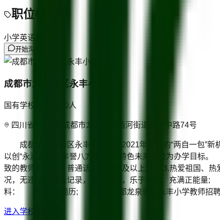
职位标签
小学英语教师
开始沟通
成都市龙泉驿区永丰小学
国有学校
500-1000
人
四川省/成都市 成都市龙泉驿区西河街道西君中路74号
成都市龙泉驿区永丰小学校是2021年开办的“两自一包”新
以创“永润童心，丰誉八方”的中国特色未来学校为办学目标
致的教师资格证，普通话二级甲等及以上; 3.热爱祖国、热
况，无违纪、违法记录，身心健康，乐于奉献，充满正能量; 
料： (1)个人简历; (2)《成都龙泉驿区永丰小学教师招
进入学校主页