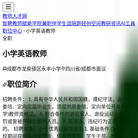
教师人才网
智聘教师
赋能学院
兼职伴学
生涯陪跑
轻创空间
教研资讯
AI工具
职位中心
小学英语教师
全职
小学英语教师
成都市龙泉驿区永丰小学
四川省/成都市
面议
职位简介
招聘条件： 1. 具有中华人民共和国国籍，遵纪守法，品行端
委培、定向应届毕业生，须提供原委培、定向单位开具的同意证明
学)教师资格证。 6. 符合条件的退役军人、退役运动员优先。
罚或曾被开除公职的人员。 2. 有违法、违纪行为正在接受审查的
的。 招聘对象： (一) 优秀应届毕业生 1. 基础条件 (1) 必
校期间获得多次奖学金，优秀大学生、学生干部、社团负责人。 (2)