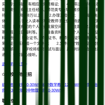
实的专业基础、有相应教师资格证; 4.获得过教学相关表
彰或荣誉、有班主任经验、师范类专业毕业者优先。 薪酬
待遇 1.年薪8万以上; 2.办理五险一金; 3.每年免费
体检; 4.子女入读本校享受教师子女优惠待遇; 5.定期
培训，提供充足的个人专业发展空间; 6.主题团建、带薪
寒暑假、生日福利等。 准备资料 1.个人简历、佐证材
料(身份证、毕业证书、学位证书、教师资格证等资格证书、
荣誉证书)压缩成一个文件夹; 2.文件标明“姓名+应聘岗位”
发至邮箱; 学校将组织笔试与面试，具体时间将给予电话
通知，请您留心接听。
进入学校主页
该校其他在招
初中地理教师
10-30W/年
初中数学教师
12-30W/年
初中政治教
师
10-30W/年
初中物理教师
10-30W/年
职位信息