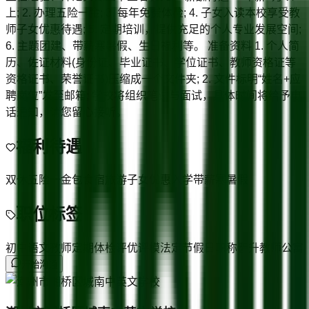
上; 2. 办理五险一金; 3. 每年免费体检; 4. 子女入读本校享受教
师子女优惠待遇; 5. 定期培训，提供充足的个人专业发展空间;
6. 主题团建、带薪寒暑假、生日福利等。 准备资料 1. 个人简
历、佐证材料(身份证、毕业证书、学位证书、教师资格证等
资格证书、荣誉证书)压缩成一个文件夹; 2. 文件标明“姓名+应
聘岗位”发至邮箱; 学校将组织笔试与面试，具体时间将给予电
话通知，请您留心接听。
福利待遇
双休
五险一金
包食宿
旅游
子女优惠入学
带薪寒暑假
职位标签
初中语文教师
定期体检
评优评模
法定节假日
职称晋升
教师公寓
开始沟通