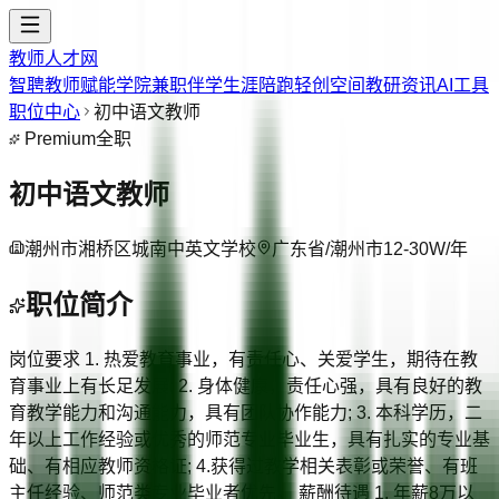
教师人才网
智聘教师
赋能学院
兼职伴学
生涯陪跑
轻创空间
教研资讯
AI工具
职位中心
初中语文教师
Premium
全职
初中语文教师
潮州市湘桥区城南中英文学校
广东省/潮州市
12-30W/年
职位简介
岗位要求 1. 热爱教育事业，有责任心、关爱学生，期待在教
育事业上有长足发展; 2. 身体健康，责任心强，具有良好的教
育教学能力和沟通能力，具有团队协作能力; 3. 本科学历，二
年以上工作经验或优秀的师范专业毕业生，具有扎实的专业基
础、有相应教师资格证; 4.获得过教学相关表彰或荣誉、有班
主任经验、师范类专业毕业者优先。 薪酬待遇 1. 年薪8万以