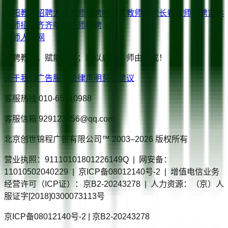
沈阳
教师招聘
大连
教师招聘
哈尔滨
教师招聘
长春
教师招聘
吉林
教师招聘
齐齐哈尔
教师招聘
教师人才网
智聘教师，赋能教育；教以启智，师由我成！
关于我们
广告服务
法律声明
意见建议
客服热线
010-65510988
客服信箱
929123456@qq.com
北京创世锦程广告有限公司™ 2003–
2026
版权所有
营业执照：91110101801226149Q | 网安备：
11010502040229 | 京ICP备08012140号-2 | 增值电信业务
经营许可（ICP证）：京B2-20243278 | 人力资源：（京）人
服证字[2018]0300073113号
京ICP备08012140号-2 | 京B2-20243278