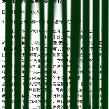
潮州市湘桥区城南中英文学校
民办学校
100-300人
人
广东省/潮州市 潮州市湘桥区城南中英文学校
城南中英文学校创办于2005年，是一所底蕴深厚的九年
一贯制民办名校。 建校二十载，学校始终秉持“不断创
新，追求卓越”的办学定位，凝聚“团结、拼搏、创新”的校园精
神，构建“心”德育体系，打造“精”式智慧课堂，建设“幸福”教师
团队，致力于培养有大视野、优学习力、高综合素质的新时代
少年。 站在20周年新起点，学校锚定精品特色办学方
向，持续深耕品牌打造、课程建设与教师发展，以全人教育为
核心，为学生筑牢未来发展根基。 为汇聚教育英才，共筑
教育新篇，现面向社会公开招聘小学优秀教师，诚邀有志之士
加盟我校，携手共谱教育事业发展新篇章! 招聘岗位
岗位要求 1.热爱教育事业，有责任心、关爱学生，期待在
教育事业上有长足发展; 2.身体健康，责任心强，具有良
好的教育教学能力和沟通能力，具有团队协作能力; 3.本
科学历，二年以上工作经验或优秀的师范专业毕业生，具有扎