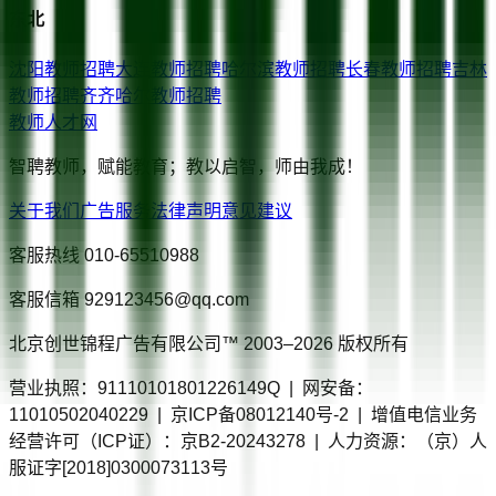
东北
沈阳
教师招聘
大连
教师招聘
哈尔滨
教师招聘
长春
教师招聘
吉林
教师招聘
齐齐哈尔
教师招聘
教师人才网
智聘教师，赋能教育；教以启智，师由我成！
关于我们
广告服务
法律声明
意见建议
客服热线
010-65510988
客服信箱
929123456@qq.com
北京创世锦程广告有限公司™ 2003–
2026
版权所有
营业执照：91110101801226149Q | 网安备：
11010502040229 | 京ICP备08012140号-2 | 增值电信业务
经营许可（ICP证）：京B2-20243278 | 人力资源：（京）人
服证字[2018]0300073113号