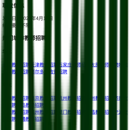
职位信息
发布日期
2023年4月16日
经验要求
不限
热门城市教师招聘
华北
北京
教师招聘
天津
教师招聘
石家庄
教师招聘
太原
教师招聘
呼和
浩特
教师招聘
鄂尔多斯
教师招聘
华东
上海
教师招聘
南京
教师招聘
杭州
教师招聘
苏州
教师招聘
济南
教
师招聘
青岛
教师招聘
合肥
教师招聘
福州
教师招聘
厦门
教师招聘
南昌
教师招聘
宁波
教
师招聘
南通
教师招聘