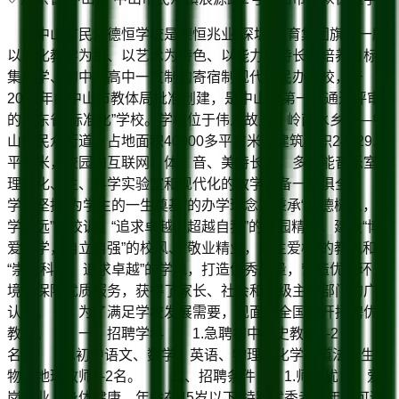
中山市民众德恒学校是德恒兆业(深圳)教育集团旗下一所
以文化教学为主、以艺术为特色、以能力加特长为培养目标的
集小学、初中、高中一贯制的寄宿制现代化民办学校，于
2003年由中山市教体局批准创建，是中山市第一批通过评审
的广东省“标准化”学校。学校位于伟人故里、岭南水乡——中
山市民众街道，占地面积40000多平方米，建筑面积24929.8
平方米，校园内互联网、体、音、美特长室，多功能音乐室，
理、化、生、科学实验室和现代化的教学设备一应俱全。
学校坚持“为学生的一生奠基”的办学理念，秉承“立德树人，笃
学致远”的校训，“追求卓越，超越自我”的校园精神，建设“博
爱博学，自立自强”的校风、“敬业精业，爱生爱校”的教风和
“崇尚科学，追求卓越”的学风，打造优秀质量，营造优美环
境，保障优质服务，获得了家长、社会和上级主管部门的广泛
认可。 为了满足学校发展需要，现面向全国公开招聘优秀
教师。 一、招聘学科 1.急聘初中历史教师1-2
名。 2.初中语文、数学、英语、物理、化学、道法、生
物、地理教师1-2名。 二、招聘条件 1.师德优良，爱
岗敬业，身体健康，年龄在45岁以下(特别优秀者，年龄可适