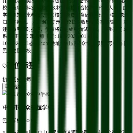
计算机等各类水平考试等级证、获奖证书的复印件邮寄到我
校，应聘材料恕不退回; 3.材料审核符合招聘条件的人员，由
学校通知前来参加应聘考核(交通费、食宿费自理)，校方未通
知恕不接待。 六、温馨提示 本校长期收集优秀教师简历，欢
迎有意者随时投递，学校将适时组织面试考核。 联系方式 联
系人: 王老师 邓老师 电话: 18022037001 邮箱:
1015926131@qq.com 地址: 中山市民众镇浪源路2号中山市
民众德恒学校
职位标签
初中历史教师
开始沟通
中山市民众德恒学校
民办学校
<500
人
广东省/中山市 中山市民众镇浪源路2号中山市民众德恒学校