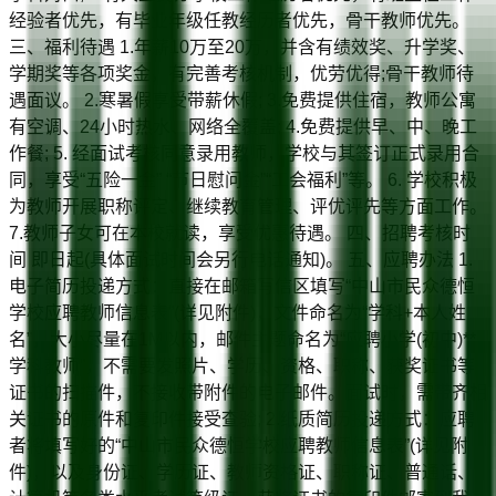
经验者优先，有毕业年级任教经历者优先，骨干教师优先。
三、福利待遇 1.年薪10万至20万，并含有绩效奖、升学奖、
学期奖等各项奖金，有完善考核机制，优劳优得;骨干教师待
遇面议。 2.寒暑假享受带薪休假; 3.免费提供住宿，教师公寓
有空调、24小时热水、网络全覆盖; 4.免费提供早、中、晚工
作餐; 5. 经面试考核同意录用教师，学校与其签订正式录用合
同，享受“五险一金” “节日慰问金”“工会福利”等。 6. 学校积极
为教师开展职称评定、继续教育管理、评优评先等方面工作。
7.教师子女可在本校就读，享受优惠待遇。 四、招聘考核时
间 即日起(具体面试时间会另行电话通知)。 五、应聘办法 1.
电子简历投递方式：直接在邮箱写信区填写“中山市民众德恒
学校应聘教师信息表”(详见附件)，文件命名为“学科+本人姓
名”，大小尽量在1M以内，邮件主题命名为“应聘小学(初中)**
学科教师”，不需要发照片、学历、资格、职称、获奖证书等
证书的扫描件，不接收带附件的电子邮件。面试时，需带齐相
关证书的原件和复印件接受查验; 2.纸质简历投递方式：应聘
者将填写好的“中山市民众德恒学校应聘教师信息表”(详见附
件)，以及身份证、学历证、教师资格证、职称证、普通话、