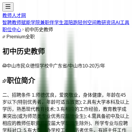
教师人才网
智聘教师
赋能学院
兼职伴学
生涯陪跑
轻创空间
教研资讯
AI工具
职位中心
初中历史教师
Premium
全职
初中历史教师
中山市民众德恒学校
广东省/中山市
10-20万/年
职位简介
二、招聘条件 1.师德优良，爱岗敬业，身体健康，年龄在45
岁以下(特别优秀者，年龄可适当放宽); 2.具有大学本科及以上
学历，熟悉现代教育技术; 3.有相应的工作经验，教育教学成
果突出(或为师范类专业优秀应届毕业生); 4.需具备初中及以上
相应的教师任职资格(应届大学毕业生除外)、所学专业与应聘
学科对口; 5.有大型民办学校工作经历者优先，有班主任工作