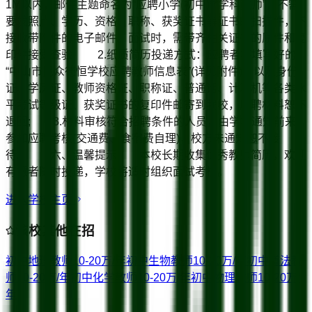
1M以内，邮件主题命名为“应聘小学(初中)**学科教师”，不需
要发照片、学历、资格、职称、获奖证书等证书的扫描件，不
接收带附件的电子邮件。面试时，需带齐相关证书的原件和复
印件接受查验; 2.纸质简历投递方式：应聘者将填写好的
“中山市民众德恒学校应聘教师信息表”(详见附件)，以及身份
证、学历证、教师资格证、职称证、普通话、计算机等各类水
平考试等级证、获奖证书的复印件邮寄到我校，应聘材料恕不
退回; 3.材料审核符合招聘条件的人员，由学校通知前来
参加应聘考核(交通费、食宿费自理)，校方未通知恕不接
待。 六、温馨提示 本校长期收集优秀教师简历，欢迎
有意者随时投递，学校将适时组织面试考核。
进入学校主页
该校其他在招
初中地理教师
10-20万/年
初中生物教师
10-20万/年
初中道法教
师
10-20万/年
初中化学教师
10-20万/年
初中物理教师
10-20万/
年