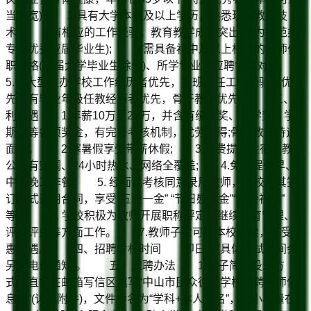
当放宽); 2.具有大学本科及以上学历，熟悉现代教育技
术; 3.有相应的工作经验，教育教学成果突出(或为师范类
专业优秀应届毕业生); 4.需具备初中及以上相应的教师任
职资格(应届大学毕业生除外)、所学专业与应聘学科对口;
5.有大型民办学校工作经历者优先，有班主任工作经验者优
先，有毕业年级任教经历者优先，骨干教师优先。 三、福
利待遇 1.年薪10万至20万，并含有绩效奖、升学奖、学
期奖等各项奖金，有完善考核机制，优劳优得;骨干教师待遇
面议。 2.寒暑假享受带薪休假; 3.免费提供住宿，教师
公寓有空调、24小时热水、网络全覆盖; 4.免费提供早、
中、晚工作餐; 5. 经面试考核同意录用教师，学校与其签
订正式录用合同，享受“五险一金” “节日慰问金”“工会福利”
等。 6. 学校积极为教师开展职称评定、继续教育管理、
评优评先等方面工作。 7.教师子女可在本校就读，享受优
惠待遇。 四、招聘考核时间 即日起(具体面试时间会
另行电话通知)。 五、应聘办法 1.电子简历投递方
式：直接在邮箱写信区填写“中山市民众德恒学校应聘教师信
息表”(详见附件)，文件命名为“学科+本人姓名”，大小尽量在