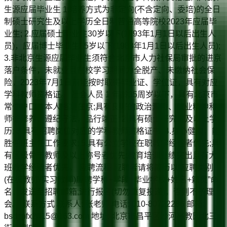
生源应届毕业生 1.培养方式为非定向(不含定向、委培)的全日
制硕士研究生及以上学历全日制普通高等院校2023年应届毕
业生; 2.应届硕士毕业生30岁以下(1993年1月1日以后出生人
员)，应届博士毕业生35岁以下(1988年1月1日以后出生人员);
3.非北京生源应届毕业生须符合北京市人力社保局审批的进京
落户条件，未就业且在校学习期间为全脱产、未缴纳社会保
险，2023年7月1日前能按时取得毕业证、学位证，具有对应
学科教师资格证。 社会人员 1.年龄35周岁以下，具有北京市
常住户口，本人档案在京;具有良好的政治素质、敬业精神和
师德修养，遵纪守法，品行端正; 2.具有硕士研究生及以上学
历; 3.具有招聘岗位对应的学科教师资格证书; 4.身心健康，能
胜任班主任工作要求; 5.具有公立学校在职教学经验者优先;具
有区级骨干教师及以上称号者优先;教育培训业绩突出且有大
班教学经验者优先。 应聘流程 应聘者请将简历以“应聘类别
(在编教师/实习教师)应聘学科+学段+毕业学校+姓名+籍贯”命
名，发送至招聘邮箱,进行报名(切勿重复投递)，否则不予理
会。 联系方式 联系人: 张老师 电话: 010-80722286 邮箱:
bsdcpfx2015@163.com 地址: 北京市昌平区沙河高教园北三