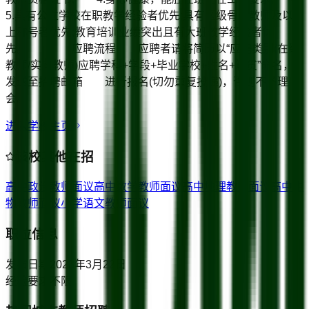
5.具有公立学校在职教学经验者优先;具有区级骨干教师及以
上称号者优先;教育培训业绩突出且有大班教学经验者优
先。 应聘流程 应聘者请将简历以“应聘类别(在编
教师/实习教师)应聘学科+学段+毕业学校+姓名+籍贯”命名，
发送至招聘邮箱 进行报名(切勿重复投递)，否则不予理
会。
进入学校主页
该校其他在招
高中政治教师
面议
高中数学教师
面议
高中地理教师
面议
高中生
物教师
面议
小学语文教师
面议
职位信息
发布日期
2023年3月22日
经验要求
不限