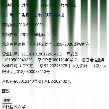
智聘教师，赋能教育；教以启智，师由我成！
关于我们
广告服务
法律声明
意见建议
客服热线
010-65510988
客服信箱
929123456@qq.com
北京创世锦程广告有限公司™ 2003–
2026
版权所有
营业执照：91110101801226149Q | 网安备：
11010502040229 | 京ICP备08012140号-2 | 增值电信业务
经营许可（ICP证）：京B2-20243278 | 人力资源：（京）人
服证字[2018]0300073113号
京ICP备08012140号-2 | 京B2-20243278
面议
沟通