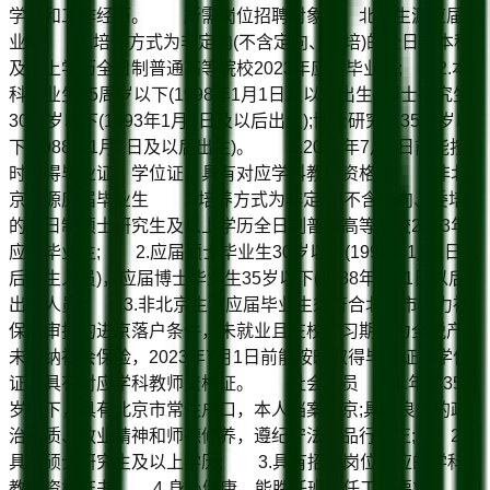
学习和工作经历。 所需岗位招聘对象 北京生源应届毕
业生 1.培养方式为非定向(不含定向、委培)的全日制本科
及以上学历全日制普通高等院校2023年应届毕业生; 2.本
科毕业生25周岁以下(1998年1月1日及以后出生);硕士研究生
30周岁以下(1993年1月1日及以后出生);博士研究生35周岁以
下(1988年1月1日及以后出生)。 3.2023年7月1日前能按
时取得毕业证、学位证，具有对应学科教师资格证; 非北
京生源应届毕业生 1.培养方式为非定向(不含定向、委培)
的全日制硕士研究生及以上学历全日制普通高等院校2023年
应届毕业生; 2.应届硕士毕业生30岁以下(1993年1月1日以
后出生人员)，应届博士毕业生35岁以下(1988年1月1日以后
出生人员); 3.非北京生源应届毕业生须符合北京市人力社
保局审批的进京落户条件，未就业且在校学习期间为全脱产、
未缴纳社会保险，2023年7月1日前能按时取得毕业证、学位
证，具有对应学科教师资格证。 社会人员 1.年龄35周
岁以下，具有北京市常住户口，本人档案在京;具有良好的政
治素质、敬业精神和师德修养，遵纪守法，品行端正; 2.
具有硕士研究生及以上学历; 3.具有招聘岗位对应的学科
教师资格证书; 4.身心健康，能胜任班主任工作要求;