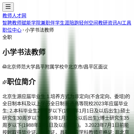
教师人才网
智聘教师
赋能学院
兼职伴学
生涯陪跑
轻创空间
教研资讯
AI工具
职位中心
小学书法教师
全职
小学书法教师
北京师范大学昌平附属学校
北京市/昌平区
面议
职位简介
北京生源应届毕业生 1.培养方式为非定向(不含定向、委培)的
全日制本科及以上学历全日制普通高等院校2023年应届毕业
生; 2.本科毕业生25周岁以下(1998年1月1日及以后出生);硕士
研究生30周岁以下(1993年1月1日及以后出生);博士研究生35
周岁以下(1988年1月1日及以后出生)。 3.2023年7月1日前能
按时取得毕业证、学位证，具有对应学科教师资格证; 非北京