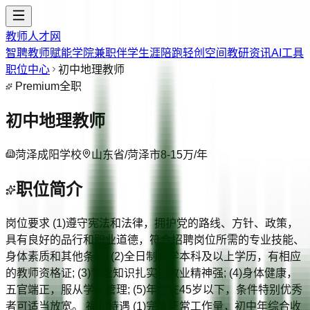
教师人才网
智聘教师
赋能学院
兼职伴学
生涯陪跑
轻创空间
教研资讯
AI工具
职位中心
初中地理教师
Premium
全职
初中地理教师
菏泽成阳学校
山东省/菏泽市
8-15万/年
职位简介
岗位要求 (1)遵守宪法和法律，拥护党的路线、方针、政策，
具有良好的品行和职业道德，符合招聘岗位所需的专业技能、
身体素质和其他条件; (2)全日制大学本科及以上学历，有相应
的教师资格证; (3)专业知识扎实，敬业精神强; (4)身体健康，
五官端正，服从学校管理; (5)年龄在45岁以下，条件特别优秀
者可适当放宽。 福利待遇 (1)完成正常工作量，初中年综合收