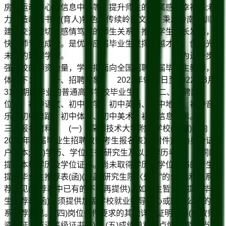
房、运动中心和信息中心等，提升师生的归属感和幸福感;着
力打造岭南书院(育人)特色，传续岭南文脉，秉承岭南学训，
建立交流密切、感情笃厚的师生关系，推动学生特长发展，加
快老师专业成长。是优秀应届毕业生发挥卓越才能，创造光明
未来的理想学校。 为进一步增
强学校的师资力量，学校拟面向全国招聘应届毕业生教师，具
体如下： 一、招聘对象 2021年9月1日至2022年8月
31日期间毕业的普通高等学校毕业生。 二、招聘岗
位 初中语文、初中数学、初中英语、初中地理、初中音
乐、初中舞蹈、初中体育、初中美术、初中信息技术。
三、报名材料 (一)《深圳技术大学附属学校(光明)面向
2022年应届毕业生招聘教师考生报名表》(附件); (二)身份证或
户口本; (三)学历、学位证书;研究生及以上学历考生，需同时
提供本科学历及学位证书。尚未取得学历及学位证书的考生须
提供毕业生推荐表(函)(加盖“研究生院〈处〉”的公章)和院系推
荐意见(推荐表中已有的不需再提供)。如考生暂无法提供毕业
生推荐表(函)，须提供加盖学校就业指导中心或院系公章的院
系推荐意见。 (四)岗位条件要求的其他详细证明材料(如教师
资格证、英语等级证书等)。 (五)成绩单和绩点情况(截至当前