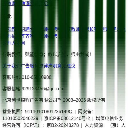
齐
教师招聘
酒泉
教师招聘
东北
沈阳
教师招聘
大连
教师招聘
哈尔滨
教师招聘
长春
教师招聘
吉林
教师招聘
齐齐哈尔
教师招聘
教师人才网
智聘教师，赋能教育；教以启智，师由我成！
关于我们
广告服务
法律声明
意见建议
客服热线
010-65510988
客服信箱
929123456@qq.com
北京创世锦程广告有限公司™ 2003–
2026
版权所有
营业执照：91110101801226149Q | 网安备：
11010502040229 | 京ICP备08012140号-2 | 增值电信业务
经营许可（ICP证）：京B2-20243278 | 人力资源：（京）人