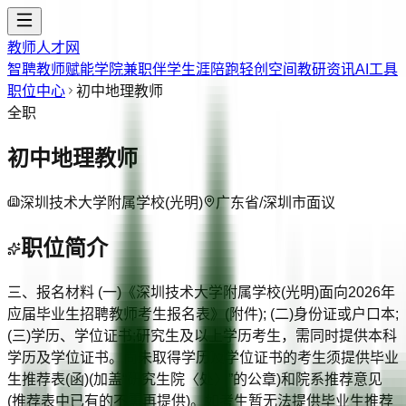
教师人才网
智聘教师
赋能学院
兼职伴学
生涯陪跑
轻创空间
教研资讯
AI工具
职位中心
初中地理教师
全职
初中地理教师
深圳技术大学附属学校(光明)
广东省/深圳市
面议
职位简介
三、报名材料 (一)《深圳技术大学附属学校(光明)面向2026年
应届毕业生招聘教师考生报名表》(附件); (二)身份证或户口本;
(三)学历、学位证书;研究生及以上学历考生，需同时提供本科
学历及学位证书。尚未取得学历及学位证书的考生须提供毕业
生推荐表(函)(加盖“研究生院〈处〉”的公章)和院系推荐意见
(推荐表中已有的不需再提供)。如考生暂无法提供毕业生推荐