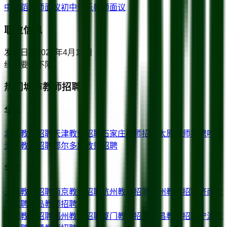
中舞蹈教师
面议
初中音乐教师
面议
职位信息
发布日期
2022年4月15日
经验要求
不限
热门城市教师招聘
华北
北京
教师招聘
天津
教师招聘
石家庄
教师招聘
太原
教师招聘
呼和
浩特
教师招聘
鄂尔多斯
教师招聘
华东
上海
教师招聘
南京
教师招聘
杭州
教师招聘
苏州
教师招聘
济南
教
师招聘
青岛
教师招聘
合肥
教师招聘
福州
教师招聘
厦门
教师招聘
南昌
教师招聘
宁波
教