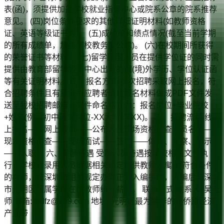
表(函)，须提供加盖学校就业指导中心或院系公章的院系推荐
意见。 (四)岗位条件要求的其他详细证明材料(如教师资格
证、英语等级证书等)。 (五)成绩单和绩点情况(截至当前学期
的所有成绩单，加盖学校教务处公章)。 (六)在校期间所获得
的荣誉证书等材料。 (七)留学回国人员在提供学位证的同时需
提供由教育部留学服务中心出具的国(境)外学历、学位认证函
等有关证明材料。 四、报名方式 此次招聘采取网上报名，符
合招聘条件且有意向的应聘者请将报名材料做成PDF文件发
送至我校招聘邮箱，文件命名格式为：报名岗位+毕业院校
+姓名(例：初中语文岗位-XX大学-李XX)。 五、招聘流程 线
上报名——网上预审——公布入围现场资格审查人员名单——
现场资格审查——现场面试——签约——体检、考察、公示
——入职。 六、薪酬待遇 受聘人员待遇按学校相关文件执
行，学校对录用人员根据相关规定提供教师公寓;对符合条件
的教师，按深圳市相关规定办理正式入编手续，入编后与深圳
市光明区区属学校在编教师统一薪酬。 联系方式 联系人: 吴老
师 邮箱: sjdfz@139.com 地址: 光明区最为繁华的光侨路经济
产业带