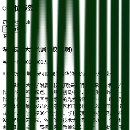
职位标签
初中地理教师
开始沟通
深
深圳技术大学附属学校(光明)
民办学校
1000-2000
人
广东省/深圳市 光明区最为繁华的光侨路经济产业带
深圳技术大学附属学校(光明)是光明区和深圳技术大学合
作办学的一所高起点、高规格初级中学，是民生事业的又一力
作。学校位于光明区最为繁华的光侨路经济产业带，毗邻光明
区集体经济最为发达的田寮社区和玉律社区，2022年秋季正
式开学，办学规模36个教学班。学校按照光明标准高规格建
设现代化未来校园，依托深圳技术大学高起点办学，注重科技
素养和人文关怀，高标准建设教师公寓、食堂、游泳池、健身