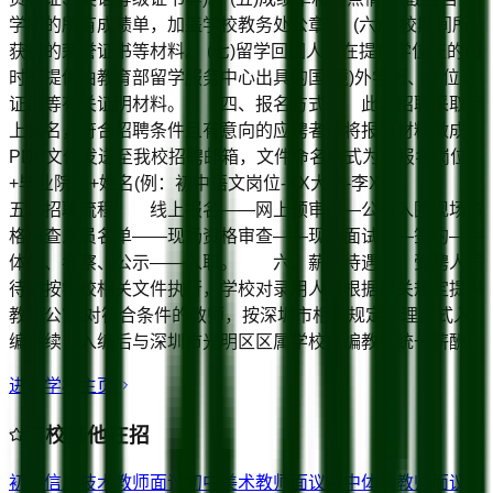
学期的所有成绩单，加盖学校教务处公章)。 (六)在校期间所
获得的荣誉证书等材料。 (七)留学回国人员在提供学位证的同
时需提供由教育部留学服务中心出具的国(境)外学历、学位认
证函等有关证明材料。 四、报名方式 此次招聘采取网
上报名，符合招聘条件且有意向的应聘者请将报名材料做成
PDF文件发送至我校招聘邮箱，文件命名格式为：报名岗位
+毕业院校+姓名(例：初中语文岗位-XX大学-李XX)。
五、招聘流程 线上报名——网上预审——公布入围现场资
格审查人员名单——现场资格审查——现场面试——签约——
体检、考察、公示——入职。 六、薪酬待遇 受聘人员
待遇按学校相关文件执行，学校对录用人员根据相关规定提供
教师公寓;对符合条件的教师，按深圳市相关规定办理正式入
编手续，入编后与深圳市光明区区属学校在编教师统一薪酬。
进入学校主页
该校其他在招
初中信息技术教师
面议
初中美术教师
面议
初中体育教师
面议
初