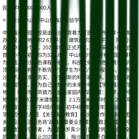
民办学校
1000-2000
人
广东省/中山市 中山市梅沙实验学校
中山梅沙实验学校是由梅沙教育着力打造的一所九年一贯制民
办学校，占地面积2.6万平米，建筑面积2.1万平米，开设小学
及初中共36个班，2021年9月正式开学。学校采取小班模式，
首年小学及初中均为32人/班。中山梅沙实验学校以国家课程
为基础，梅沙特色课程为依托，科技文化为特色，携手国内外
顶尖科研机构，不断完善“以学生为中心”的课程体系，培养梅
沙学子具备求真务实、勇于创新的科学家精神，融合国际视野
与中国智慧，成为自己理想中的未来少年。【学校概况】学校
地址：中山市东凤镇万科金色家园内学段设置：小学、初中占
地面积：2.6万平米建筑面积：2.1万平米开学时间：2021年9
月班级设置：小学4班/年级，初中4班/年级首年班额设置：小
学、初中32人/班 【关于梅沙教育】梅沙教育作为万科集团“城
乡建设与生活服务商”战略的重要业务模块，致力于成为中国
素质教育的引领者，为2至18岁青少年儿童提供全时全程全能
的素质教育。截止2020年9月，梅沙教育已开办项目35个，其