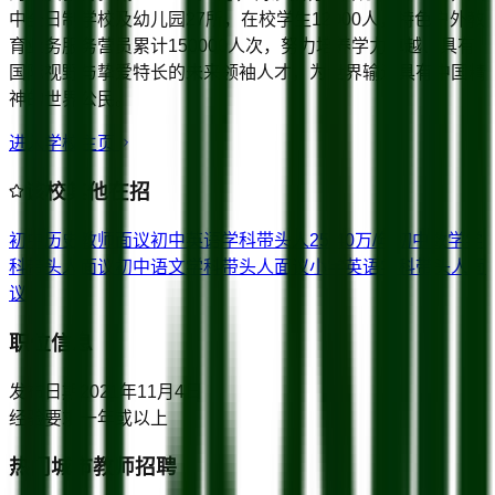
中全日制学校及幼儿园27所，在校学生12000人，特色户外教
育业务服务营员累计150000人次，努力培养学力卓越、具有
国际视野与挚爱特长的未来领袖人才，为世界输送具有中国精
神的世界公民。
进入学校主页
该校其他在招
初中历史教师
面议
初中英语学科带头人
25-40万/年
初中数学学
科带头人
面议
初中语文学科带头人
面议
小学英语学科带头人
面
议
职位信息
发布日期
2021年11月4日
经验要求
一年或以上
热门城市教师招聘