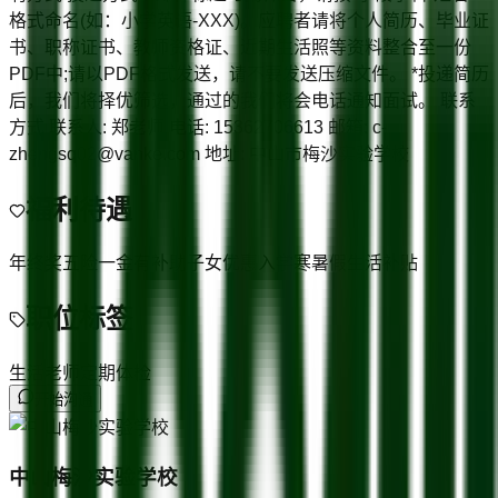
格式命名(如：小学英语-XXX)。应聘者请将个人简历、毕业证
书、职称证书、教师资格证、近期生活照等资料整合至一份
PDF中;请以PDF格式发送，请不要发送压缩文件。 *投递简历
后，我们将择优筛选，通过的我们将会电话通知面试。 联系
方式 联系人: 郑老师 电话: 15362706613 邮箱: c-
zhengsq02@vanke.com 地址: 中山市梅沙实验学校
福利待遇
年终奖
五险一金
有补助
子女优惠入学
寒暑假
生活补贴
职位标签
生活老师
定期体检
开始沟通
中山梅沙实验学校