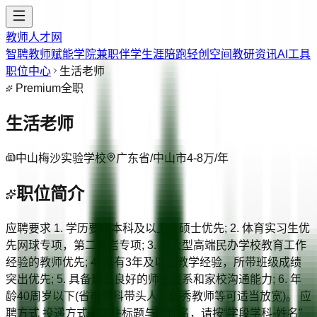
教师人才网
智聘教师
赋能学院
兼职伴学
生涯陪跑
轻创空间
教研资讯
AI工具
职位中心
生活老师
Premium
全职
生活老师
中山梅沙实验学校
广东省/中山市
4-8万/年
职位简介
应聘要求 1. 学历要求本科及以上，硕士优先; 2. 体育实习生优
先网球专项，第二攀岩专项; 3. 有大型高端民办学校教育工作
经验的教师优先; 4. 具有3年及以上教学经验，所带班级成绩
突出优先; 5. 具备建立良好的师生关系和家校沟通能力; 6. 年
龄40周岁以下(省市学科带头人、优秀教师等可适当放宽)。 应
聘方式 投递方式：邮件标题与附件名，请按“学段学科-姓名”