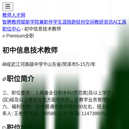
教师人才网
智聘教师
赋能学院
兼职伴学
生涯陪跑
轻创空间
教研资讯
AI工具
职位中心
初中信息技术教师
Premium
全职
初中信息技术教师
成武江河高级中学
山东省/菏泽市
5-15万/年
职位简介
三、职位要求： 1.具备全日制本科(师范类)及以上学历。 2
(区)级及以上教学业务方面的表彰，过教学业务管理的经历(如
六、福利待遇： 初中普通老师月薪6000左右，班主任费另发，供
系人: 王老师 电话: 18058811191 邮箱: 114738935@qq.
职位标签