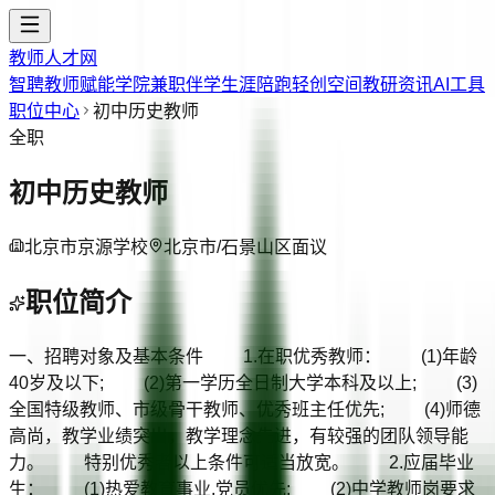
教师人才网
智聘教师
赋能学院
兼职伴学
生涯陪跑
轻创空间
教研资讯
AI工具
职位中心
初中历史教师
全职
初中历史教师
北京市京源学校
北京市/石景山区
面议
职位简介
一、招聘对象及基本条件 1.在职优秀教师： (1)年龄
40岁及以下; (2)第一学历全日制大学本科及以上; (3)
全国特级教师、市级骨干教师、优秀班主任优先; (4)师德
高尚，教学业绩突出，教学理念先进，有较强的团队领导能
力。 特别优秀者以上条件可适当放宽。 2.应届毕业
生： (1)热爱教育事业,党员优先; (2)中学教师岗要求