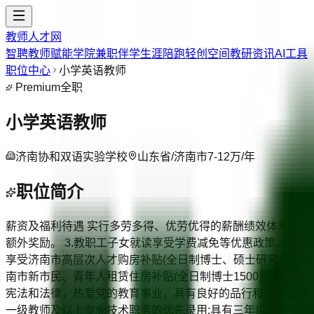
教师人才网
智聘教师
赋能学院
兼职伴学
生涯陪跑
轻创空间
教研资讯
AI工具
职位中心
小学英语教师
Premium
全职
小学英语教师
济南协和双语实验学校
山东省/济南市
7-12万/年
职位简介
薪资及福利待遇 实行多劳多得、优劳优得的薪酬绩效体系，与能力
额外奖励。 3.教职工子女就读享受学费减免等优惠政策。 4.
享受济南市高层次人才购房补贴(全日制博士、硕士研究生分别补贴
南市新市民、青年人租赁住房补贴(全日制博士1500元/月，全日制
宪法和法律，热爱党的教育事业，具有良好的品行和职业道德，身
一级教师及以上专业技术职务的优先录用;具有三年以上教学经