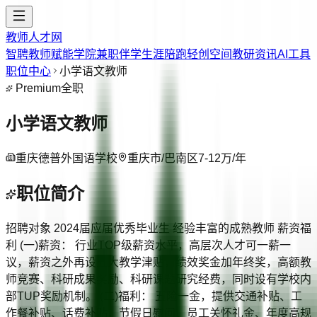
教师人才网
智聘教师
赋能学院
兼职伴学
生涯陪跑
轻创空间
教研资讯
AI工具
职位中心
小学语文教师
Premium
全职
小学语文教师
重庆德普外国语学校
重庆市/巴南区
7-12万/年
职位简介
招聘对象 2024届应届优秀毕业生 经验丰富的成熟教师 薪资福
利 (一)薪资： 行业TOP级薪资水平，高层次人才可一薪一
议，薪资之外再设五大教学津贴，绩效奖金加年终奖，高额教
师竞赛、科研成果奖励、科研课题研究经费，同时设有学校内
部TUP奖励机制。 (二)福利： 五险一金，提供交通补贴、工
作餐补贴、话费补贴，节假日慰问、员工关怀礼金、年度高规