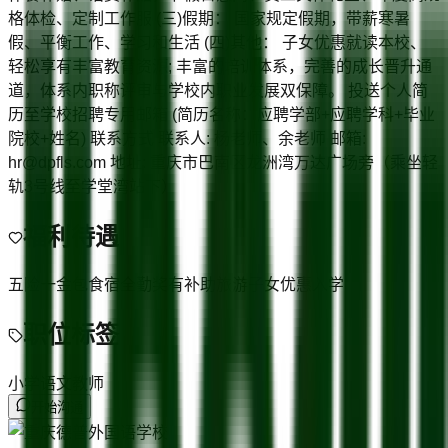
格体检、定制工作服 (三)假期： 国家规定假期，带薪寒暑
假、平衡工作、学习和生活 (四)其他： 子女优惠就读本校、
轻松享有丰富教育资源; 丰富的培训体系，完善的成长晋升通
道，体系内职称评审与学校内职业发展双保障。 投送个人简
历至学校招聘专用邮箱 (简历名称：应聘学部+应聘学科+毕业
院校+姓名) 联系方式 联系人: 杨老师、余老师 邮箱:
hr@dpfls.com 地址: 重庆市巴南区龙洲湾万达广场旁（乘坐轻
轨3号线至学堂湾站下）
福利待遇
五险一金
包食宿
全勤奖
有补助
旅游
子女优惠入学
职位标签
小学语文教师
开始沟通