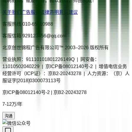
智聘教师，赋能教育；教以启智，师由我成！
关于我们
广告服务
法律声明
意见建议
客服热线
010-65510988
客服信箱
929123456@qq.com
北京创世锦程广告有限公司™ 2003–
2026
版权所有
营业执照：91110101801226149Q | 网安备：
11010502040229 | 京ICP备08012140号-2 | 增值电信业务
经营许可（ICP证）：京B2-20243278 | 人力资源：（京）人
服证字[2018]0300073113号
京ICP备08012140号-2 | 京B2-20243278
7-12万/年
沟通