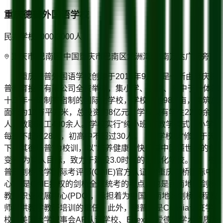
重庆德普外国语学校
民办学校
2000-3000
人
重庆市/巴南区 中国重庆市巴南区龙洲湾(巴南万达广场旁)
重庆德普外国语学校创建于2015年9月，是一所由重庆德
普教育投资有限公司全资举办，集小学、初中、高中于一体的
十二年一贯制寄宿制的国际化学校，学校占地98.7亩，建筑总
面积为12万平方米，总投资约8亿元。学校现有学生2200余
人，教职员工480余人。学校实行“纯小班制”教学模式，小学
每班不超过28人，初高中不超过30人。 学校以“修之于天
下，其德乃普”为校训，以"培养健康、快乐懂中国懂世界的创
变者”为育人目标，致力于建设3.0时代的国际化学校。 德
普是剑桥大学国际考评部(CAIE)官方认证的“重庆剑桥国际中
心”，是CAIE授权的剑桥全球统考的考点，也是西南地区剑桥
教师职业发展中心(PDQ)，承担着为中国西南地区剑桥课程教
师提供教学教研培训的重任。此外，德普还是Cognia认证学
校、美国大学理事会AP认证学校、Edexcel爱德思学术资质及