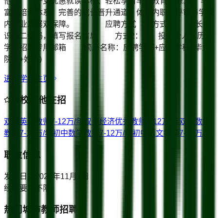
他： 子女优惠就读本校、轻松享有丰富教育资源; 丰
富的培训体系，完善的成长晋升通道，体系内职称评审与学校
内职业发展双保障。 应聘方式 方式1： 长按
识别二维码，填写报名信息 方式2： 投送个人简历至
学校招聘专用邮箱 (简历名称：应聘学部+应聘学科+毕业
院校+姓名)
进入学校主页
该校其他在招
双语英语教师
7-12万/年
双语经济优秀教师
7-12万/年
双语数学
教师
7-12万/年
初中数学教师
7-12万/年
初中语文教师
7-12万/年
职位信息
发布日期
2020年11月1日
经验要求
不限
热门城市教师招聘