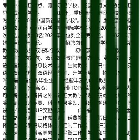
考试中心认证考点、雅思示范学校、英国教育文化协会认证普
思考试示范学校。 2019年，重庆德普外国语学校被评选
为新学说“2019中国新锐国际学校”。2020年，重庆德普外国
语学校入选《胡润百学·中国国际学校百强》;2021年，学校再
次入选，位列43名;2022年，位列全国第41位。从2020年开
始，连续3年上榜。 招聘岗位 小学部： 语文
教师 数学教师 双语科学教师 初中部： 语文教师、数
学教师(国内方向)、双语数学教师(国际方向)、英语教师、双
语物理教师、信息技术教师、生物教师 高中部： 英
语、双语物理、双语经济教师、升学指导 招聘对象
2024届应届优秀毕业生 经验丰富的成熟教师 薪
资福利 (一)薪资： 行业TOP级薪资水平，高层次人才
可一薪一议，薪资之外再设五大教学津贴，绩效奖金加年终
奖，高额教师竞赛、科研成果奖励、科研课题研究经费，同时
设有学校内部TUP奖励机制。 (二)福利： 五险一金，
提供交通补贴、工作餐补贴、话费补贴，节假日慰问、员工关
怀礼金、年度高规格体检、定制工作服 (三)假期： 国
家规定假期，带薪寒暑假、平衡工作、学习和生活 (四)其