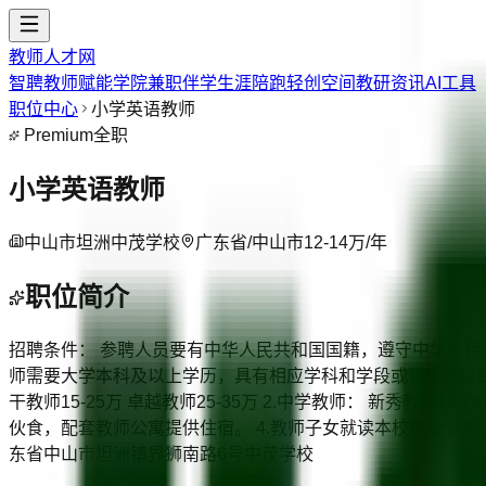
教师人才网
智聘教师
赋能学院
兼职伴学
生涯陪跑
轻创空间
教研资讯
AI工具
职位中心
小学英语教师
Premium
全职
小学英语教师
中山市坦洲中茂学校
广东省/中山市
12-14万/年
职位简介
招聘条件： 参聘人员要有中华人民共和国国籍，遵守中华人民
师需要大学本科及以上学历，具有相应学科和学段或更高学段的教
干教师15-25万 卓越教师25-35万 2.中学教师： 新秀教师15-
伙食，配套教师公寓提供住宿。 4.教师子女就读本校享受学费优惠; 5.按
东省中山市坦洲镇界狮南路6号中茂学校