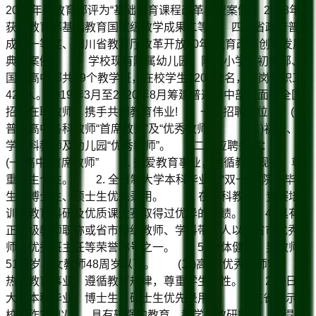
2016年被教育部评为“基础教育课程改革典型案例”，2018年
获得教育部基础教育国家级教学成果二等奖、四川省政府普教
成果一等奖、四川省教育厅改革开放40年“教育改革创新发展
典型案例”。 学校现有附属幼儿园、附属小学、初中部、
国际高中部共99个教学班，在校学生4200余名，在岗教职工
425人。2019年3月至2020年8月筹建普通高中部，面向全国
招聘在职教师，携手共创教育伟业! 一、招聘岗位 (一)
普通高中各科教师“首席教师”及“优秀教师”。 (二)初中、小
学各科教师及幼儿园“优秀教师”。 二、应聘条件：
(一)高中“首席教师” 1. 热爱教育事业，遵循教育规律，尊
重学生个性。 2. 全日制大学本科毕业，“双一流”院校毕业
生或博士生、硕士生优先录用。 3. 在学科教学、竞赛培
训、教育科研及优质课大赛取得过优异的成绩。 4. 具有
正高级教师职称或省市特级教师、学科带头人以及省市优秀教
师、优秀班主任等荣誉称号之一。 5. 身体健康，男教师
51周岁、女教师48周岁以下。 (二)高中“优秀教师” 1.
热爱教育事业，遵循教育规律，尊重学生个性。 2.全日制
大学本科毕业，博士生、硕士生优先录用。 3.在省级示范
校工作3年以上，具有较强的教育、教学、教研能力。获得全