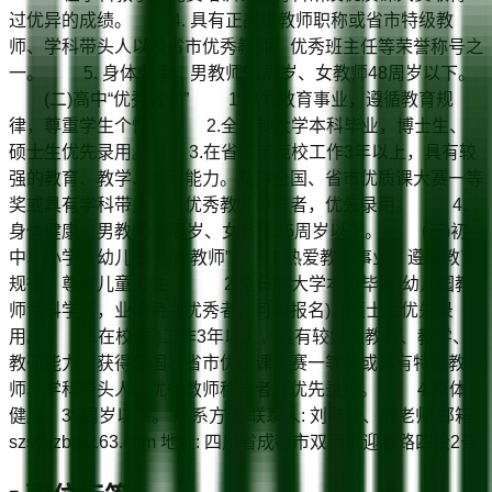
过优异的成绩。 4. 具有正高级教师职称或省市特级教
师、学科带头人以及省市优秀教师、优秀班主任等荣誉称号之
一。 5. 身体健康，男教师51周岁、女教师48周岁以下。
(二)高中“优秀教师” 1.热爱教育事业，遵循教育规
律，尊重学生个性。 2.全日制大学本科毕业，博士生、
硕士生优先录用。 3.在省级示范校工作3年以上，具有较
强的教育、教学、教研能力。获得全国、省市优质课大赛一等
奖或具有学科带头人、优秀教师称号者，优先录用。 4.
身体健康，男教师40周岁、女教师35周岁以下。 (三)初
中、小学、幼儿园“优秀教师” 1.热爱教育事业，遵循教育
规律，尊重儿童天性。 2.全日制大学本科毕业(幼儿园教
师专科学历，业绩特别优秀者，可以报名)，硕士生优先录
用。 3.在校(园)工作3年以上，具有较好的教育、教学、
教研能力。获得全国、省市优质课大赛一等奖或具有特级教
师、学科带头人、优秀教师称号者，优先录用。 4.身体
健康，35周岁以下。 联系方式 联系人: 刘老师、向老师 邮箱:
szsyxzb@163.com 地址: 四川省成都市双流县迎春路四段2号