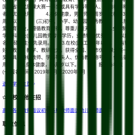
国、省市优质课大赛一等奖或具有学科带头人、优秀教师称号
者，优先录用。 4.身体健康，男教师40周岁、女教师35
周岁以下。 (三)初中、小学、幼儿园“优秀教师” 1.热
爱教育事业，遵循教育规律，尊重儿童天性。 2.全日制大
学本科毕业(幼儿园教师专科学历，业绩特别优秀者，可以报
名)，硕士生优先录用。 3.在校(园)工作3年以上，具有较
好的教育、教学、教研能力。获得全国、省市优质课大赛一等
奖或具有特级教师、学科带头人、优秀教师称号者，优先录
用。 4.身体健康，35周岁以下。 三、报名与考核
(一)报名时间：2019年7月至2020年6月
进入学校主页
该校其他在招
高中各科教师
面议
初中各科教师
面议
幼儿教师
面议
职位信息