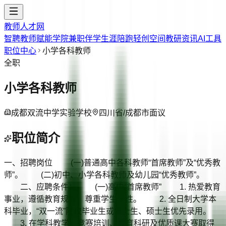
教师人才网
智聘教师
赋能学院
兼职伴学
生涯陪跑
轻创空间
教研资讯
AI工具
职位中心
小学各科教师
全职
小学各科教师
成都双流中学实验学校
四川省/成都市
面议
职位简介
一、招聘岗位 (一)普通高中各科教师“首席教师”及“优秀教
师”。 (二)初中、小学各科教师及幼儿园“优秀教师”。
二、应聘条件： (一)高中“首席教师” 1. 热爱教育
事业，遵循教育规律，尊重学生个性。 2. 全日制大学本
科毕业，“双一流”院校毕业生或博士生、硕士生优先录用。
3. 在学科教学、竞赛培训、教育科研及优质课大赛取得