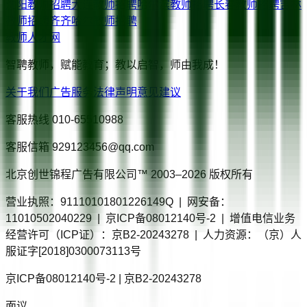
沈阳
教师招聘
大连
教师招聘
哈尔滨
教师招聘
长春
教师招聘
吉林
教师招聘
齐齐哈尔
教师招聘
教师人才网
智聘教师，赋能教育；教以启智，师由我成！
关于我们
广告服务
法律声明
意见建议
客服热线
010-65510988
客服信箱
929123456@qq.com
北京创世锦程广告有限公司™ 2003–
2026
版权所有
营业执照：91110101801226149Q | 网安备：
11010502040229 | 京ICP备08012140号-2 | 增值电信业务
经营许可（ICP证）：京B2-20243278 | 人力资源：（京）人
服证字[2018]0300073113号
京ICP备08012140号-2 | 京B2-20243278
面议