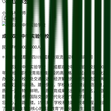
职位标签
小学各科教师
开始沟通
成都双流中学实验学校
民办学校
4000-5000
人
四川省/成都市 四川省成都市双流县迎春路四段2号
成都双流中学实验学校 成都双流中学实验学校是2003
年9月经成都市教育局批准建设的高规格、高起点的现代化民
办学校。学校地处交通发达、经济繁荣的成都市双流区，毗邻
成都双流国际机场。建校伊始，学校确立了“建设理念先进，
质量一流，特色鲜明，素质教育成果突出，省市知名，全国有
影响，广泛参与国际交流的现代化名校”的办学目标。 不
忘初心，筚路蓝缕。15年来，学校系统建设校本课程，创造
了“以课程改革为核心的素质教育”并在全国产生重大影响。