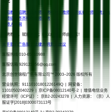
东北
沈阳
教师招聘
大连
教师招聘
哈尔滨
教师招聘
长春
教师招聘
吉林
教师招聘
齐齐哈尔
教师招聘
教师人才网
智聘教师，赋能教育；教以启智，师由我成！
关于我们
广告服务
法律声明
意见建议
客服热线
010-65510988
客服信箱
929123456@qq.com
北京创世锦程广告有限公司™ 2003–
2026
版权所有
营业执照：91110101801226149Q | 网安备：
11010502040229 | 京ICP备08012140号-2 | 增值电信业务
经营许可（ICP证）：京B2-20243278 | 人力资源：（京）人
服证字[2018]0300073113号