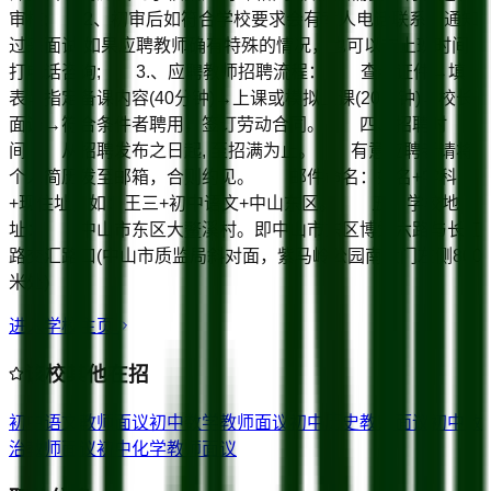
审核; 2、初审后如符合学校要求会有专人电话联系，通知
过来面试;如果应聘教师确有特殊的情况，也可以在上班时间
打电话咨询; 3.、应聘教师招聘流程： 查看证件→填
表→指定备课内容(40分钟)→上课或模拟上课(20分钟)→校长
面谈→符合条件者聘用，签订劳动合同。 四、招聘时
间 从招聘发布之日起, 至招满为止。 有意应聘者请将
个人简历发至邮箱，合则约见。 邮件命名：姓名+学科
+现住址，如：王三+初中语文+中山东区。 五、学校地
址： 中山市东区大鳌溪村。即中山市东区博爱六路与长江
路交汇路口(中山市质监局斜对面，紫马岭公园南大门左侧800
米处)
进入学校主页
该校其他在招
初中语文教师
面议
初中数学教师
面议
初中历史教师
面议
初中政
治教师
面议
初中化学教师
面议