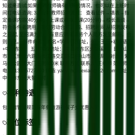
知过来面试;如果应聘教师确有特殊的情况，也可以在上班时
间打电话咨询; 3、应聘教师招聘流程： 查看证件→填表→指
定备课内容(40分钟)→上课或模拟上课(20分钟)→校长面谈→
符合条件者聘用，签订劳动合同。 四、招聘时间 从招聘发布
之日起, 至招满为止。 有意应聘者请将个人简历发至邮箱，合
则约见。 邮件命名：姓名+学科+现住址，如：王三+初中语文
+中山东区。 五、学校地址： 中山市东区大鳌溪村。即中山
市东区博爱六路与长江路交汇路口(中山市质监局斜对面，紫
马岭公园南大门左侧800米 联系方式 联系人: 王老师 范老师
电话: 13435727290 邮箱: yanyangxuexiao@126.com 地址:
中山市东区大鳌溪村
福利待遇
包食宿
管理规范
有年假
旅游
社保
子女优惠入学
职位标签