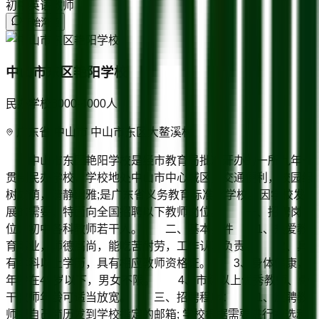
初中英语教师
开始沟通
中山市东区艳阳学校
民办学校
3000-4000
人
广东省/中山市 中山市东区大鳌溪村
中山市东区艳阳学校是经市教育局批准开办的一所九年一
贯制民办学校，学校地处中山市中心城区，交通便利，校园绿
树成荫，清静幽雅;是广东省义务教育标准化学校。因学校发
展的需要，特面向全国招聘以下教师岗位。 一、招聘岗
位：初中各科教师若干人。 二、基本条件 1、热爱教
育事业，师德高尚，能吃苦耐劳，工作认真负责。 2、具
有本科以上学历，具有相应教师资格证。 3、身体健康，
年龄在45岁以下，男女不限。 4、市级以上优秀教师、骨
干教师年龄可适当放宽。 三、招聘程序： 1、应聘教
师把自己简历发到学校指定的邮箱; 学校根据需要进行初选和