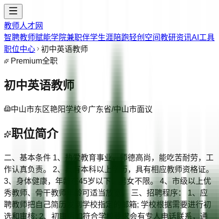
教师人才网
智聘教师
赋能学院
兼职伴学
生涯陪跑
轻创空间
教研资讯
AI工具
职位中心
初中英语教师
Premium
全职
初中英语教师
中山市东区艳阳学校
广东省/中山市
面议
职位简介
二、基本条件 1、热爱教育事业，师德高尚，能吃苦耐劳，工
作认真负责。 2、具有本科以上学历，具有相应教师资格证。
3、身体健康，年龄在45岁以下，男女不限。 4、市级以上优
秀教师、骨干教师年龄可适当放宽。 三、招聘程序： 1、应
聘教师把自己简历发到学校指定的邮箱; 学校根据需要进行初
选和审核; 2、初审后如符合学校要求会有专人电话联系，通