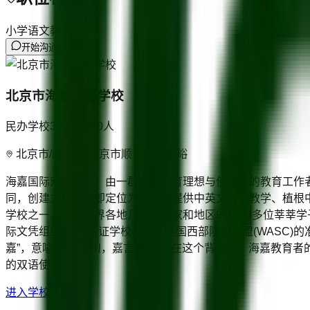
小学语文教师
开始沟通
北京市海嘉双语学校
民办学校
3000-4000
人
北京市/顺义区 北京市顺义区后沙峪
海嘉国际双语学校，由一群富有教育理想与使命感的教育工作者
同，创建之初海嘉即定位为一所能提供中英文双语教学、植根
学校之一。来自世界各地几十个国家和地区的1000多位莘莘
际文凭组织IBDP认证学校，以及美国西部院校联盟(WASC)的
嘉”，意喻“海纳百川，嘉言懿行”。在这个背景下，海嘉教育
的双语使者。
进入学校主页