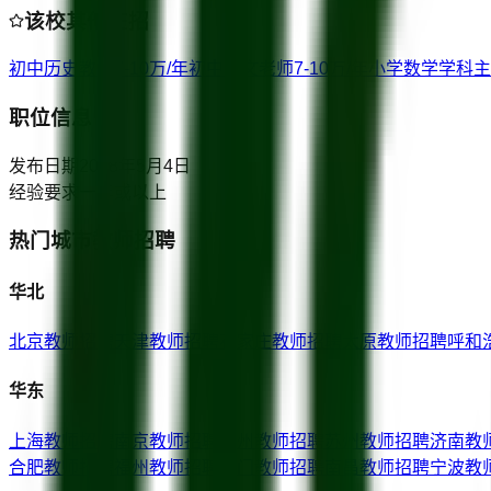
该校其他在招
初中历史教师
7-10万/年
初中语文老师
7-10万/年
小学数学学科主
职位信息
发布日期
2018年5月4日
经验要求
一年或以上
热门城市教师招聘
华北
北京
教师招聘
天津
教师招聘
石家庄
教师招聘
太原
教师招聘
呼和
华东
上海
教师招聘
南京
教师招聘
杭州
教师招聘
苏州
教师招聘
济南
教
合肥
教师招聘
福州
教师招聘
厦门
教师招聘
南昌
教师招聘
宁波
教