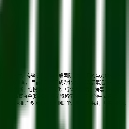
化的双语人才。有鉴于此，与一般国际学校的目的与对象有所不
最好的准备。 目前，海嘉已成为北京地区发展最迅速的国际
理解、创新、愉悦”的校园文化中学习和生活。 海嘉学校是国
际学校体育协会(ISAC)的会员资格学校。 学校的中文名“海
世界中，成为推广多远文化间互相理解、尊重及共融，具有国际心