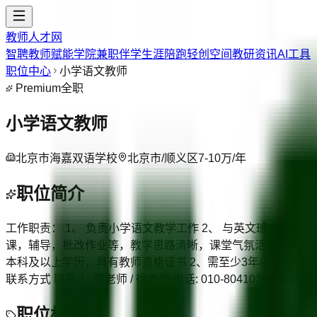
教师人才网
智聘教师
赋能学院
兼职伴学
生涯陪跑
轻创空间
教研资讯
AI工具
职位中心
小学语文教师
Premium
全职
小学语文教师
北京市海嘉双语学校
北京市/顺义区
7-10万/年
职位简介
工作职责： 1、 负责小学语文教学工作 2、 与英文班主任配
课，辅导，批改作业等，教学思路清晰，课堂气氛活跃。 5、
本科及以上学历，具有教师资格证书 2、需至少3年以上小学语
联系方式 联系人: 董老师 / 徐老师 电话: 010-80410390 邮箱: h
职位标签