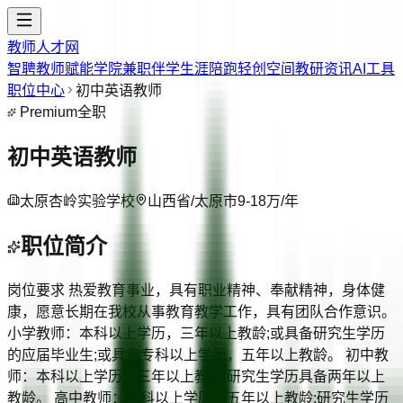
教师人才网
智聘教师
赋能学院
兼职伴学
生涯陪跑
轻创空间
教研资讯
AI工具
职位中心
初中英语教师
Premium
全职
初中英语教师
太原杏岭实验学校
山西省/太原市
9-18万/年
职位简介
岗位要求 热爱教育事业，具有职业精神、奉献精神，身体健
康，愿意长期在我校从事教育教学工作，具有团队合作意识。
小学教师：本科以上学历，三年以上教龄;或具备研究生学历
的应届毕业生;或具备专科以上学历，五年以上教龄。 初中教
师：本科以上学历，三年以上教龄;研究生学历具备两年以上
教龄。 高中教师：本科以上学历，五年以上教龄;研究生学历