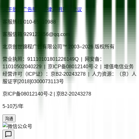
关于我们
广告服务
法律声明
意见建议
客服热线
010-65510988
客服信箱
929123456@qq.com
北京创世锦程广告有限公司™ 2003–
2026
版权所有
营业执照：91110101801226149Q | 网安备：
11010502040229 | 京ICP备08012140号-2 | 增值电信业务
经营许可（ICP证）：京B2-20243278 | 人力资源：（京）人
服证字[2018]0300073113号
京ICP备08012140号-2 | 京B2-20243278
5-10万/年
沟通