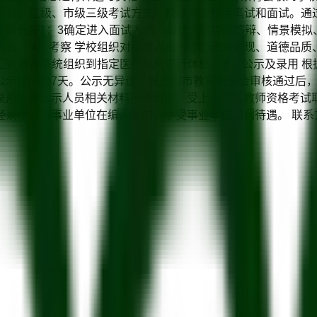
取校级、区级、市级三级考试方式。校级考试包括笔试和面试。
高到低按1：3确定进入面试人选。面试采取提问答辩、情景模拟
员。 4、考察 学校组织对拟聘人员的思想政治表现、道德品
徐汇区教育系统组织到指定医疗机构进行体检。 6、公示及录用 
公示时间为7天。公示无异议，报上海市教育委员会审核通过后
录用。未公示人员相关材料不予退回。受上海地区教师资格考试
单位在编人员的，享受事业单位福利待遇。 联系方式 联系人: 人事部 