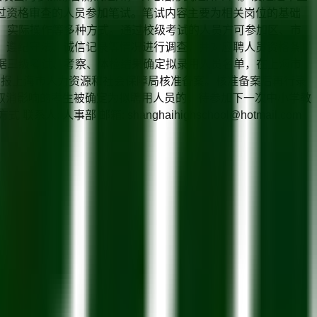
通过资格审查的人员参加笔试。笔试内容主要为相关岗位的基础
、实际操作等多种方式。通过校级考试的人员方可参加区、市
质、遵纪守法、诚信记录等情况进行调查，并对应聘人员资格条
根据三级考试、考察、体检结果确定拟录用人员名单，在上海市
，报上海市人力资源和社会保障局核准备案。核准备案后再行录
取消影响的考生被确定为拟聘用人员的，待参加下一次中小学教
邮箱: shanghaihighschool@hotmail.com