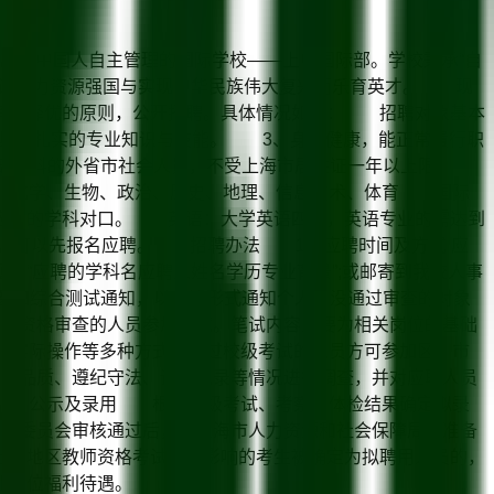
一所由中国人自主管理的国际学校——上中国际部。学校秉承“自
建设人力资源强国与实现中华民族伟大复兴而乐育英才。 现
、竞争、择优的原则，公开招聘。具体情况如下： 招聘对象基本
，具有扎实的专业知识与技能。 3、身心健康，能正常履行职
缺学科的外省市社会人员，不受上海市居住证一年以上限
化学、生物、政治、历史、地理、信息技术、体育 国际
应聘的学科对口。 英语：大学英语四级，英语专业的需达到
的，可以先报名应聘。 招聘办法 1、应聘时间及方式 应
为“应聘的学科名应聘人姓名学历专业背景”;或邮寄到我校人事
参加综合测试通知，以电话形式通知个人。没通过审查的对象
过资格审查的人员参加笔试。笔试内容主要为相关岗位的基础
、实际操作等多种方式。通过校级考试的人员方可参加区、市
德品质、遵纪守法、诚信记录等情况进行调查，并对应聘人员
6、公示及录用 根据三级考试、考察、体检结果确定拟录
教育委员会审核通过后，报上海市人力资源和社会保障局核准备
上海地区教师资格考试取消影响的考生被确定为拟聘用人员的，
业单位福利待遇。