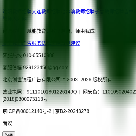
沈阳
教师招聘
大连
教师招聘
哈尔滨
教师招聘
长春
教师招聘
吉林
教师人才网
智聘教师，赋能教育；教以启智，师由我成！
关于我们
广告服务
法律声明
意见建议
客服热线
010-65510988
客服信箱
929123456@qq.com
北京创世锦程广告有限公司™ 2003–
2026
版权所有
营业执照：91110101801226149Q | 网安备：110105020
[2018]0300073113号
京ICP备08012140号-2 | 京B2-20243278
面议
沟通