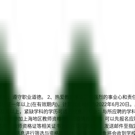
人师表，遵守职业道德。 2、热爱教育事业，有强烈的事业心和责
住证一年以上(在有效期内)，计算截止时间为2022年6月20
生及其以上，紧缺学科的学历可适当放宽。 专业：与所应聘的学科
报名参加上海地区教师资格考试因疫情推迟的，可以先报名应聘。 招
位、职称、教师资格证等相关证书复印件及应聘职位，发送邮件至指
将根据应聘者信息进行筛选与资格审查。通过审查的对象将会收到