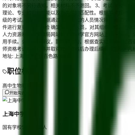
的对象将不另行通知，相关材料不予退回。 3、考试 学校采
理论、专业知识与技能以及与岗位的匹配性。根据笔试成绩由
级的考试。学校将根据通过三级考试的人员情况择优确定拟聘人
件进行复查。 5、体检 确定拟录用人员，对其组织体检。由
人力资源和社会保障局网站和上海中学官方网站上进行公示，
用手续。公示如有异议，影响聘用的，根据查实结果确定是否
师资格考试成绩合格并取得教师资格后办理后续录用手续。凡经录用列为事业
地址: 上海市徐汇区百色路989号
职位标签
高中生物教师
开始沟通
上海中学
国有学校
500-1000
人