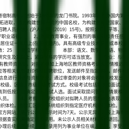
高中，创始于1865年的龙门书院。1993年，创办国内第
开拓进取，着力构建世界一流的中国名校，为构建创新型国家、
聘人员办法》(沪人社规〔2019〕15号)，按照公开、平等
守职业道德。 2、热爱教育事业，有强烈的事业心和责任感
居住证一年以上(在有效期内)。具有高级专业技术职务或本校紧
：25 岗位学科分布： 本部：语文、数学、英语、物理、
究生及其以上，紧缺学科的学历可适当放宽。 专业：与所
有教师资格证。对报名参加上海地区教师资格考试因疫情推迟
等相关证书复印件及应聘职位，发送邮件至指定邮箱，邮件标题
信息进行筛选与资格审查。通过审查的对象将会收到学校发出的
校级、区级、市级三级考试方式。校级考试包括笔试和面试。通
高到低按1：3确定进入面试人选。面试采取提问答辩、情景模拟
聘人员。 4、考察 学校组织对拟聘人员的思想政治表现、道
织体检。由徐汇区教育系统组织到指定医疗机构进行体检。 
官方网站上进行公示，公示时间为7天。公示无异议，报上海市
根据查实结果确定是否录用。未公示人员相关材料不予退回。受
办理后续录用手续。凡经录用列为事业单位在编人员的，享受事