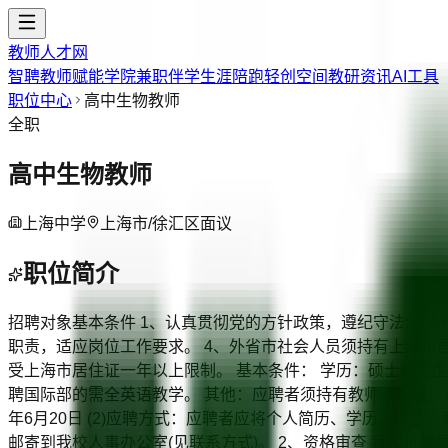
教师人才网
智聘教师
赋能学院
兼职伴学
生涯陪跑
轻创空间
教研资讯
AI工具
职位中心
高中生物教师
全职
高中生物教师
上海中学
上海市/徐汇区
面议
职位简介
招聘对象基本条件 1、认真贯彻党的方针政策，遵纪守法;为
职责，适应岗位工作要求。 4、外省市社会人员须持有上海市居
受上海市居住证一年以上限制。 基本条件： 学历：硕士研究
聘国际部的需全英语教学。 其他：应聘者须持有教师资格证。对
年6月20日 (2)应聘方式：应聘者应将个人简历、学历、学
邮寄到我校人事办公室(见联系方式)。 2、资格审查 我校