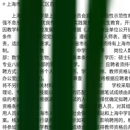
上海市 上海市徐汇区百色路989号
上海市上海中学是上海市教育委员会直属的实验性示范性寄宿制
强不息乐育菁英”的优良传统，办学实践聚焦于资优生教育，
因教学科研以及学校发展的需要，根据《上海市事业单位公开招
条件 1、认真贯彻党的方针政策，遵纪守法;为人师表，遵
责，适应岗位工作要求。 4、外省市社会人员须持有上海市
制。 岗位及人数 岗位名称：中学学科教师 岗位人数
部：数学、物理、生物、化学 基本条件： 学历：硕士研
专业八级;应聘国际部的需全英语教学。 其他：应聘者须持
聘方式：应聘者应将个人简历、学历、学位、职称、教师资格证
办公室(见联系方式)。 2、资格审查 我校将根据应聘者
将不另行通知，相关材料不予退回。 3、考试 学校采取
理论、专业知识与技能以及与岗位的匹配性。根据笔试成绩由
级的考试。学校将根据通过三级考试的人员情况择优确定拟
资格条件进行复查。 5、体检 确定拟录用人员，对其组
用人员名单，在上海市人力资源和社会保障局网站和上海中学
案。核准备案后再行录用手续。公示如有异议，影响聘用的，
待参加下一次中小学教师资格考试成绩合格并取得教师资格后