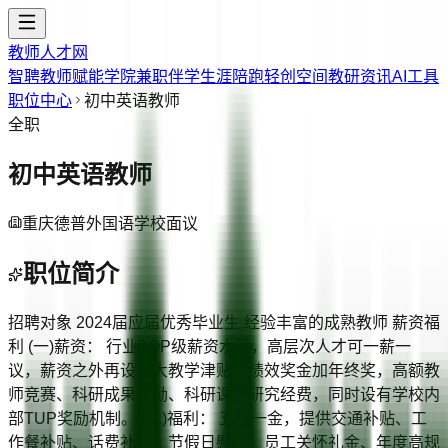
教师人才网
智聘教师
赋能学院
兼职伴学
生涯陪跑
轻创空间
教研资讯
AI工具
职位中心
初中英语教师
全职
初中英语教师
重庆德普外国语学校
面议
职位简介
招聘对象 2024届应届优秀毕业生 经验丰富的成熟教师 薪资福
利 (一)薪资： 行业TOP级薪资水平，高层次人才可一薪一
议，薪资之外再设五大教学津贴，绩效奖金加年终奖，高额教
师竞赛、科研成果奖励、科研课题研究经费，同时设有学校内
部TUP奖励机制。 (二)福利： 五险一金，提供交通补贴、工
作餐补贴、话费补贴，节假日慰问、员工关怀礼金、年度高规