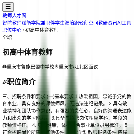
教师人才网
智聘教师
赋能学院
兼职伴学
生涯陪跑
轻创空间
教研资讯
AI工具
职位中心
初高中体育教师
全职
初高中体育教师
重庆市鲁能巴蜀中学校
重庆市/江北区
面议
职位简介
三、招聘条件和要求 (一)基本要求 1.热爱祖国，忠诚于党的教
育事业，具有良好的师德师风，无违法违纪记录。 2.具有敬
业精神和团队协作意识，有强烈的责任心，良好的沟通表达能
力和出众的学习能力。 3.具备与招聘岗位相应学科、学段的
教师资格证。 4. 身心健康，体检符合事业单位录用标准。 5.
符合招聘岗位所需的其他条件。 (二)学科教师报名条件 应届