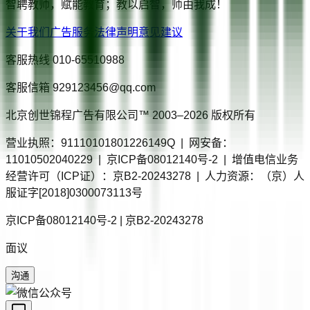
智聘教师，赋能教育；教以启智，师由我成！
关于我们
广告服务
法律声明
意见建议
客服热线
010-65510988
客服信箱
929123456@qq.com
北京创世锦程广告有限公司™ 2003–
2026
版权所有
营业执照：91110101801226149Q | 网安备：
11010502040229 | 京ICP备08012140号-2 | 增值电信业务
经营许可（ICP证）：京B2-20243278 | 人力资源：（京）人
服证字[2018]0300073113号
京ICP备08012140号-2 | 京B2-20243278
面议
沟通