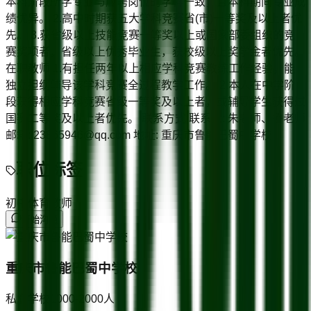
本科阶段所学专业与应聘岗位的学科一致，且本科期间专业成
绩优异。 2.高中时期获五大学科竞赛省(市)一等奖及以上者优
先。 3.获省级以上技能竞赛一等奖以上或国家部委组织的竞
赛奖项者，省级以上优秀毕业生，获校级以上奖学金者优先。
在职教师 1.有担任两年以上相应学科竞赛教练工作经验，能
独立担纲辅导该学科竞赛全过程教学工作。 2.本人在中学阶
段获得相应学科竞赛省级一等奖及以上者，或辅导学生获得过
国赛二等奖及以上者优先。 联系方式 联系人: 朱老师、鲁老师
邮箱: 23865946@qq.com 地址: 重庆市鲁能巴蜀中学校
职位标签
初中体育教师
开始沟通
重庆市鲁能巴蜀中学校
私立学校
1000-2000
人