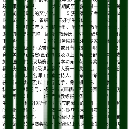
段教师资格证书。 4.大学期间至少获得过一次校级二等奖
学金或相同级别的奖学金。 5.获国家奖学金或评定为省级
以上优秀毕业生、省级以上三好学生者优先。 在职教
师 有担任三年以上相应学科、学段教育教学工作经历，至
少有初中/高中完整一届的任教经历，教学业绩突出，且具备
下列条件之一： 1.获得国务院特殊津贴专家、特级教师、
省(直辖市)级名师荣誉称号，或具有高级教师职称。 2.教
育教学工作获得省(直辖市)级及以上教育主管部门表彰，或参
加省(直辖市)级现场赛课、基本功竞赛获一等奖以上，或指导
教师获省(直辖市)级课堂教学大赛一等奖以上。 3.担任市
(直辖市区)以上名师工作室主持人、高考或中考命题专家，或
获得市(直辖市区)以上教学能手，骨干班主任、骨干教师、学
科带头人荣誉称号，或获得市(直辖市区)现场赛课、基本功竞
赛一等奖以上。 (三)竞赛教练报名条件 应届毕业
生 1.本科阶段所学专业与应聘岗位的学科一致，且本科期
间专业成绩优异。 2.高中时期获五大学科竞赛省(市)一等
奖及以上者优先。 3.获省级以上技能竞赛一等奖以上或国
家部委组织的竞赛奖项者，省级以上优秀毕业生，获校级以上