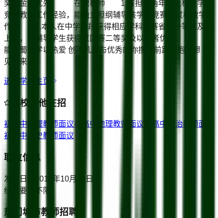
奖学金者优先。 在职教师 1.有担任两年以上相应学科
竞赛教练工作经验，能独立担纲辅导该学科竞赛全过程教学工
作。 2.本人在中学阶段获得相应学科竞赛省级一等奖及以
上者，或辅导学生获得过国赛二等奖及以上者优先。 鲁
能巴蜀中学以热爱 创不凡愿与优秀的你携手前路拥抱梦想 遇
见未来
进入学校主页
该校其他在招
初高中物理教师
面议
初高中地理教师
面议
初高中政治教师
面议
初高中历史教师
面议
职位信息
发布日期
2015年10月12日
经验要求
不限
热门城市教师招聘