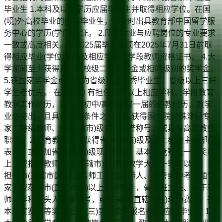
毕业生 1.本科及以上学历应届毕业生并取得相应学位。在国
(境)外高校毕业的应届毕业生，须按时出具教育部中国留学服
务中心的学历(学位)认证。 2.所学专业与应聘岗位的专业要求
一致或高度相关。 3.2025届毕业生须在2025年7月31日前取
得相应毕业(学位)证书及相应学科、学段教师资格证书。 4.大
学期间至少获得过一次校级二等奖学金或相同级别的奖学金。
5.获国家奖学金或评定为省级以上优秀毕业生、省级以上三好
学生者优先。 在职教师 有担任三年以上相应学科、学段教育
教学工作经历，至少有初中/高中完整一届的任教经历，教学
业绩突出，且具备下列条件之一： 1.获得国务院特殊津贴专
家、特级教师、省(直辖市)级名师荣誉称号，或具有高级教师
职称。 2.教育教学工作获得省(直辖市)级及以上教育主管部门
表彰，或参加省(直辖市)级现场赛课、基本功竞赛获一等奖以
上，或指导教师获省(直辖市)级课堂教学大赛一等奖以上。 3.
担任市(直辖市区)以上名师工作室主持人、高考或中考命题专
家，或获得市(直辖市区)以上教学能手，骨干班主任、骨干教
师、学科带头人荣誉称号，或获得市(直辖市区)现场赛课、基
本功竞赛一等奖以上。 (三)竞赛教练报名条件 应届毕业生 1.