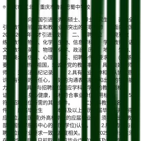
重庆市/江北区 重庆市鲁能巴蜀中学校
面向全国引进优秀的硕士、博士研究生 面向全国
引进教学经验丰富和教学业绩突出的在职教师 面向全国
2024-2025年人才引进计划 二、招聘岗位 竞赛教
练：数学、物理、化学、生物、信息学科 学科教师：语
文、数学、英语、物理、化学、政治、历史、地理、生物、体
育、美术、信息、心理 三、招聘条件和要求 (一)基本
要求 1.热爱祖国，忠诚于党的教育事业，具有良好的师德
师风，无违法违纪记录。 2.具有敬业精神和团队协作意
识，有强烈的责任心，良好的沟通表达能力和出众的学习能
力。 3.具备与招聘岗位相应学科、学段的教师资格
证。 4. 身心健康，体检符合事业单位录用标准。 5.
符合招聘岗位所需的其他条件。 (二)学科教师报名条
件 应届毕业生 1.本科及以上学历应届毕业生并取得相
应学位。在国(境)外高校毕业的应届毕业生，须按时出具教育
部中国留学服务中心的学历(学位)认证。 2.所学专业与应
聘岗位的专业要求一致或高度相关。 3.2025届毕业生须
在2025年7月31日前取得相应毕业(学位)证书及相应学科、学