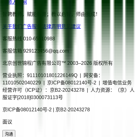
教师人才网
智聘教师，赋能教育；教以启智，师由我成！
关于我们
广告服务
法律声明
意见建议
客服热线
010-65510988
客服信箱
929123456@qq.com
北京创世锦程广告有限公司™ 2003–
2026
版权所有
营业执照：91110101801226149Q | 网安备：
11010502040229 | 京ICP备08012140号-2 | 增值电信业务
经营许可（ICP证）：京B2-20243278 | 人力资源：（京）人
服证字[2018]0300073113号
京ICP备08012140号-2 | 京B2-20243278
面议
沟通