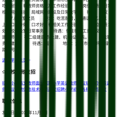
吃苦耐劳，有教师资格证及工作经验。 岗位职责：日常
校园网络维护，局域网的建设及日常教学 待遇：面议
7.办公室文员 要求：吃苦耐劳，普通话二乙及以
上，口齿伶俐，口才好，有相关工作经验。 岗位职责：
处理校办公室日常事务 待遇：包住宿，工资面议 8.
建造师 有二级建造师(土建、机电)证优先。 岗位职
责：建筑。 待遇：面议 地址：太原市尖草坪区绿果
路28号
进入学校主页
该校其他在招
招聘小学语文教师
面议
招聘小学英语教师
面议
招聘初中英语教
师
面议
招聘信息技术教师
面议
招聘小学初中各科教师
面议
职位信息
发布日期
2015年11月3日