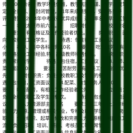
师生1000余名。教学环境优雅，教学氛围严谨、教学态度笃
定，全日制、全封闭管理，21年来成绩斐然，受到各界好
评。特别是2014年中考取得优异成绩，达线率名列草坪区第
一名，名列太原市前六名。 招聘岗位： 1.校医 2名
要求：有资格证及工作经验者优先。 岗位职责：面
向全校教职工及学生。 待遇：包住宿，工资面议 2.
小学、初中、高中各科教师 10名 要求：吃苦耐劳，有教
师资格证及工作经验,特、高级教师待遇优先。 岗位职
责：常规教学。 待遇：包住宿，工资面议 3.厨师、
菜案面案 10名 要求：吃苦耐劳，有相关工作经验者优
先。 岗位职责：负责全校教职工及学生的餐饮。 待
遇：包食宿，工资面议 4.配菜、食堂服务人员 10名
要求：吃苦耐劳，有相关工作经验者优先。 岗位职责：
负责全校教职工及学生的餐饮。 待遇：包食宿，工资面
议 5.人力资源部主任 1名 要求：有三年以上工作经
验;人力资源、管理或相关专业，专科及以上学历。 岗位
职责：负责组织、起草、修改和完善人力资源相关制度和工作
流程;负责招聘、培训、薪酬、考核员工等日常管理。 待
遇：包住宿，工资面议 6.信息技术教师 3名 要求：