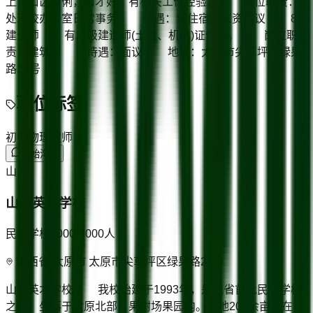
上，口齿伶俐，口才好，有相关工作经验。 岗位职责：
处理校办公室日常事务 待遇：包住宿，工资面议 8.
建造师 有二级建造师(土建、机电)证优先。 岗位职
责：建筑。 待遇：面议 地址：太原市尖草坪区绿果
路28号
职位标签
初中物理教师
开始沟通
山
山西英才学校
民办学校
2000-3000
人
山西省/太原市 太原市尖草坪区绿果路28号
山西英才学校 我校始建于1993年，是我省首批民办学校
之一。坐落于太原北部，果树场果园内。占地200余亩，在校