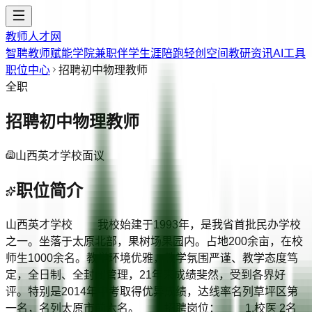
教师人才网
智聘教师
赋能学院
兼职伴学
生涯陪跑
轻创空间
教研资讯
AI工具
职位中心
招聘初中物理教师
全职
招聘初中物理教师
山西英才学校
面议
职位简介
山西英才学校 我校始建于1993年，是我省首批民办学校
之一。坐落于太原北部，果树场果园内。占地200余亩，在校
师生1000余名。教学环境优雅，教学氛围严谨、教学态度笃
定，全日制、全封闭管理，21年来成绩斐然，受到各界好
评。特别是2014年中考取得优异成绩，达线率名列草坪区第
一名，名列太原市前六名。 招聘岗位： 1.校医 2名