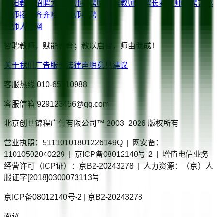
沈阳
教师招聘
大连
教师招聘
哈尔滨
教师招聘
长春
教师招聘
吉林
教师招聘
齐齐哈尔
教师招聘
教师人才网
智聘教师，赋能教育；教以启智，师由我成！
关于我们
广告服务
法律声明
意见建议
客服热线
010-65510988
客服信箱
929123456@qq.com
北京创世锦程广告有限公司™ 2003–
2026
版权所有
营业执照：91110101801226149Q | 网安备：
11010502040229 | 京ICP备08012140号-2 | 增值电信业务
经营许可（ICP证）：京B2-20243278 | 人力资源：（京）人
服证字[2018]0300073113号
京ICP备08012140号-2 | 京B2-20243278
面议