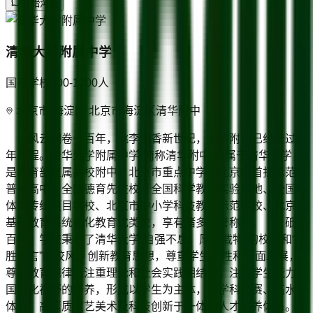
开始沟通
清华大学附属中学
国有学校
500-1000
人
北京市/海淀区 北京市海淀区清华附中
风云翻卷一百年，桃李飘香新世纪，清华附中已经走过百
年历程。清华大学附属中学(简称清华附中)隶属于清华大学，
是教育部直属高校附中，北京市重点中学、北京市首批示范性
普通高中、全国德育先进校、全国科学教育实验基地、全国级
体育传统项目学校、北京市中小学科技教育示范学校、北京市
基础教育系统电化教育优类校，享有诸多荣誉称号。 砥砺
百年，学校秉承了清华大学“自强不息、厚德载物”的校训和“行
胜于言”的校风，创新教育思想，尊重学生个性和全面发展，
尊重教育规律，注重理论和社会实践相结合，注重学生能力和
国际化视野的培养，形成以学生为主体，集学科竞赛、高水平
体育、高素质文艺美术及科技创新于一体的人才培养体系。注