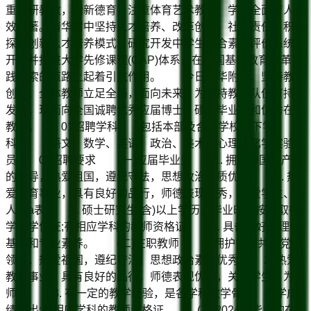
重科研教改，创新德育，注重体育艺术教育，学校全面育人成
效显著。清华附中坚持人才培养、改革创新、社会责任，积极
探索创新人才培养模式、研究开发中学生综合素质评价系统、
开发并推进大学先修课程(CAP)体系，在全国基础教育改革实
践探索的道路上起着引航作用。 今日清华附中，坚持教育
创新，全体教师立足全局，面向未来，为保持教师队伍可持续
发展，现面向全国诚聘优秀应届博士、硕士毕业生和优秀在职
教师。 01招聘学科 包括本部及合作学校以下学
科： 语文、数学、英语、政治、美术、心理、化学实验
员 02招聘要求 (一)应届毕业生 1. 拥护中国共产党
的领导，热爱祖国，遵纪守法，思想政治素质优秀; 2. 热
爱教育事业，具有良好的品行，师德表现优秀，关爱学生、为
人师a表; 3. 硕士研究生(含)以上学历，毕业时需按时取得
学历学位证;有相应学科的教师资格证; 4. 具备较好的理论
基础和专业素养。 (二)在职教师 1. 拥护中国共产党的
领导，热爱祖国，遵纪守法，思想政治素质优秀; 2. 热爱
教育事业，具有良好的品行，师德表现优秀，关爱学生、为人
师表; 3. 有一定的教学经验，是各学科教学骨干，教学成
绩突出;有相应学科的教师资格证。 (三)2024年毕业的在