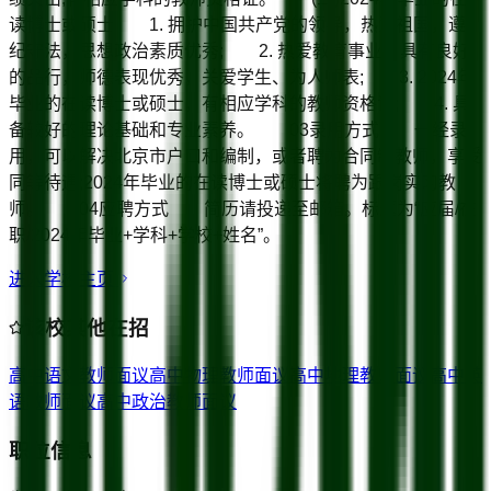
读博士或硕士 1. 拥护中国共产党的领导，热爱祖国，遵
纪守法，思想政治素质优秀; 2. 热爱教育事业，具有良好
的品行，师德表现优秀，关爱学生、为人师表; 3. 2024年
毕业的在读博士或硕士，有相应学科的教师资格证; 4. 具
备较好的理论基础和专业素养。 03录用方式 一经录
用，可以解决北京市户口和编制，或者聘为合同制教师，享受
同等待遇;2024年毕业的在读博士或硕士将聘为跟岗实习教
师。 04应聘方式 简历请投递至邮箱。标题为“应届/在
职/2024年毕业+学科+学校+姓名”。
进入学校主页
该校其他在招
高中语文教师
面议
高中物理教师
面议
高中地理教师
面议
高中英
语教师
面议
高中政治教师
面议
职位信息