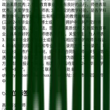
政治素质优秀; 2. 热爱教育事业，具有良好的品行，师德表现
优秀，关爱学生、为人师表; 3. 有一定的教学经验，是各学科
教学骨干，教学成绩突出;有相应学科的教师资格证。
(三)2024年毕业的在读博士或硕士 1. 拥护中国共产党的领
导，热爱祖国，遵纪守法，思想政治素质优秀; 2. 热爱教育事
业，具有良好的品行，师德表现优秀，关爱学生、为人师表;
3. 2024年毕业的在读博士或硕士，有相应学科的教师资格证;
4. 具备较好的理论基础和专业素养。 录用方式 一经录用，可
以解决北京市户口和编制，或者聘为合同制教师，享受同等待
遇;2024年毕业的在读博士或硕士将聘为跟岗实习教师。 应聘
方式 简历请投递至邮箱。标题为“应届/在职/2024年毕业+学科
+学校+姓名”。 联系方式 联系人: 人事处 邮箱:
qhfzrlzyc@oamail.tsinghua.edu.cn 地址: 北京市海淀区清华附
中
职位标签
高中历史教师