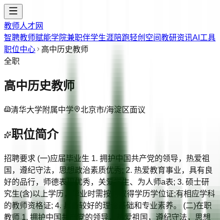
教师人才网
智聘教师
赋能学院
兼职伴学
生涯陪跑
轻创空间
教研资讯
AI工具
职位中心
高中历史教师
全职
高中历史教师
清华大学附属中学
北京市/海淀区
面议
职位简介
招聘要求 (一)应届毕业生 1. 拥护中国共产党的领导，热爱祖
国，遵纪守法，思想政治素质优秀; 2. 热爱教育事业，具有良
好的品行，师德表现优秀，关爱学生、为人师a表; 3. 硕士研
究生(含)以上学历，毕业时需按时取得学历学位证;有相应学科
的教师资格证; 4. 具备较好的理论基础和专业素养。 (二)在职
教师 1. 拥护中国共产党的领导，热爱祖国，遵纪守法，思想