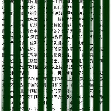
强，教学业绩优良;擅长班主任工作，班级管理能力突
出。 技能要求：熟练运用现代信息技术，具有良好的沟通
表达能力和出众的学习能力;英语教师需持英语专业八级证
书。 二、优先录用条件 特长优势：具备各项竞赛、航
模、人工智能、机器人等专项特长且特别优秀者。 荣誉资
质：市级以上教育主管部门组织的教学类竞赛、班主任能力大
赛一等奖获奖者;区县级以上名教师、名班主任、学科带头
人、骨干教师、优秀教师、优秀班主任、优秀教育工作
者。 经验优势：具备本学段循环教学经历，或者具有高端
民办学校毕业班教学经验且业绩突出者。 管理突出：长期
担任班主任，班级管理能力突出，所带班级班风优良，有明确
管理成效者(如获评区县级及以上优秀班集体等)优先。 外
籍教师应聘条件 基本要求：英语母语国家公民，本科及以
上学历;持有TESOL或TEFL证书3年以上英语教学经验，教学
业绩突出;熟悉中国的教育制度和文化，能够适应中国的生活
环境具有团队合作精神和较强的学习能力。 优先考虑：具
有中国民办学校工作经验，且夫妻一方为中国人、通晓中国文
化者优先考虑。 薪酬福利 一、年薪酬待遇 初中教
师人均年薪25万，名优、特级、正高级教师年薪30-50