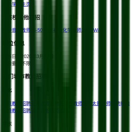
进入学校主页
该校其他在招
初中音乐教师
25-50W/年
初中化学教师
25-50W/年
职位信息
发布日期
2020年3月17日
经验要求
不限
热门城市教师招聘
华北
北京
教师招聘
天津
教师招聘
石家庄
教师招聘
太原
教师招聘
呼和
浩特
教师招聘
鄂尔多斯
教师招聘
华东