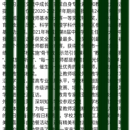
中学习，在交流中成长，实现自身专业素养和教学能力的迅速
提升。 仅仅2020-2021学年期间，我校共24位青年教师获
得禅城区青年教师基本功大赛一等奖或特等奖，其中英语、体
育、政治、历史、科学、物理学科代表禅城区参加佛山市教师
基本功大赛。2021年禅城区第8届中小学班主任能力大赛中，
我校班主任选手获奖全区数量最多、获奖级别最高，小、初、
高三个学段的老师都晋级市赛，获得了佛山市一等奖的佳
绩。 学校实施“骨干教师示范引领课程“、”教师素养大赛
“、“螺旋式听课”、“每一位教师都是教育的发光体经验分享会”
等教师培养机制，催生出一批优秀的青年教师，迅速成为学校
教育教学的栋梁。 为了让教师吸取先进教学理念，学习前
沿教学方法，提高专业素质水平，学校积极鼓励并组织教师参
加各全国、省、市级讲座、竞赛、培训、科研会议，并赴其他
学校进行交流互访。 教育专家龚亚夫教授到佛外讲学佛
外教师到东莞、深圳知名学校参观交流 学校定期为教师举
办集体生日会，为每一位寿星教师定制精美的生日礼物和可口
的生日餐;每逢节假日和期末，学校为教职员工及其家属举办
美食嘉年华自助餐活动，还有精美礼物派送和抽奖活动。琳琅
满目的暖心活动营造了“佛外一家亲”的温馨校园。 为了丰