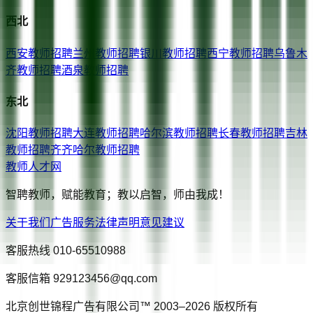
西北
西安
教师招聘
兰州
教师招聘
银川
教师招聘
西宁
教师招聘
乌鲁木
齐
教师招聘
酒泉
教师招聘
东北
沈阳
教师招聘
大连
教师招聘
哈尔滨
教师招聘
长春
教师招聘
吉林
教师招聘
齐齐哈尔
教师招聘
教师人才网
智聘教师，赋能教育；教以启智，师由我成！
关于我们
广告服务
法律声明
意见建议
客服热线
010-65510988
客服信箱
929123456@qq.com
北京创世锦程广告有限公司™ 2003–
2026
版权所有