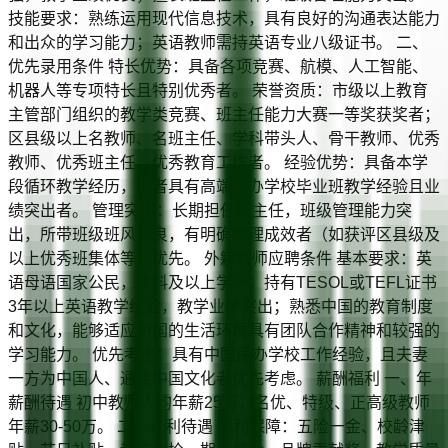
技能要求：熟练运用现代信息技术，具有良好的沟通表达能力
和出众的学习能力；英语教师需持英语专业八级证书。 二、
优先录用条件 特长优势：具备各项竞赛、航模、人工智能、
机器人等专项特长且特别优秀者。 荣誉资质：市级以上教育
主管部门组织的教学类竞赛、班主任能力大赛一等奖获奖者；
区县级以上名教师、名班主任、学科带头人、骨干教师、优秀
教师、优秀班主任、优秀教育工作者。 经验优势：具备本学
段循环教学经历，或者具有高端民办学校毕业班教学经验且业
绩突出者。 管理突出：长期担任班主任，班级管理能力突
出，所带班级班风优良，有明确管理成效者（如获评区县级及
以上优秀班集体等）优先。 外籍教师应聘条件 基本要求：英
语母语国家公民，本科及以上学历；持有TESOL或TEFL证书
3年以上英语教学经验，教学业绩突出；熟悉中国的教育制度
和文化，能够适应中国的生活环境具有团队合作精神和较强的
学习能力。 优先考虑：具有中国民办学校工作经验，且夫妻
一方为中国人、通晓中国文化者优先考虑。 薪酬福利 一、年
薪酬待遇 初中教师人均年薪25万，名优、特级、正高级教师
年薪30-50万。 二、福利待遇 福利保障：五险一金、校龄津