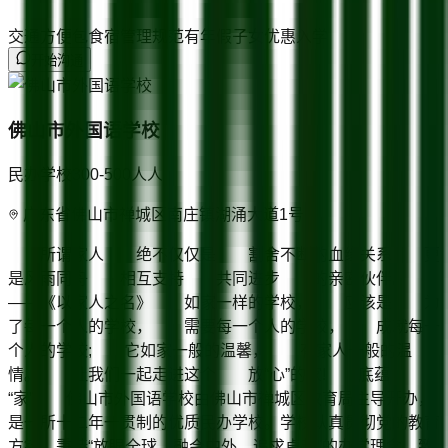
交通方便
包食宿
管理规范
有年假
子女优惠入学
开始沟通
佛山市外国语学校
民办学校
300-500人
人
广东省佛山市禅城区南庄镇湖涌大道1号
所谓家人 绝不仅仅是 割舍不断的血缘关系 更
是风雨同舟 相互支持 共同进步 的亲密伙伴。
——《以家人之名》 如家一样的学校， 应该是 为
了每一个人的学校， 需要每一个人的学校， 成就每一
个人的学校; 它如家一般的温馨， 有家人一般的温
情。 让我们一起走进这个 放“心”的家! 底蕴
“家” 佛山市外国语学校由佛山市禅城区教育局主导开办，
是一所十二年一贯制的优质民办学校。学校认真贯彻党的教育
方针，秉持“放眼全球，融会中外，追求卓越”的办学理念，致