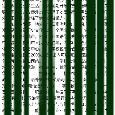
富教职工的业余生活，我校定期开展球赛、趣味运动会、文艺
晚会等活动，为佛外员工提供了才艺展示的舞台，也弘扬了佛
外的正能量，增强了佛外的凝聚力。 宜居“家” 佛山位
于广东省中南部，地处珠江三角洲腹地，东倚广州，毗邻港
澳，是国家级历史文化名城、全国文明城市，它还是广东省幸
福指数最高的城市。佛山市外国语学校所处的禅城区是佛山市
中心城区、佛山市人民政府驻地，为佛山市政治、金融、文
化、交通、信息中心。 学校位于禅西新城中心，交通便
利。距离地铁口200米，2公里内可以到达高速路口，行车20
分钟可到达佛山西站。 学校毗邻绿岛湖湿地公园，绿
水环绕，荷香远溢，宿鸟幽鸣，优雅安静，是莘莘学子含英咀
华的最佳之地。 招聘岗位 初中物理、化学、音乐学科
教师 英语口语外籍教师(英语母语者) 面试时间 待
定(具体时间以电话通知为准) 学科教师应聘条件 一、
基本应聘条件 职业素养：热爱教育事业，认同我校办学理
念;具有良好的政治素质和道德品行;中共党员优先。 资质
学历：本科及以上学历，专业与应聘学科对口，持有相应学段
教师资格证。 能力经验：专业功底扎实，课堂把控能力