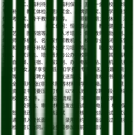
万。 二、福利待遇 福利保障：五险一金、校龄津贴、
节日补贴、教工体检、期末奖金、品牌贡献奖、教学质量奖、
优秀考核奖、骨干教师津贴等。 带薪假期：双休日、法定
假日、寒暑假。 教工休闲：恒温游泳池、教工健身房、室
内体艺馆、图书馆等。 人才培养：骨干教师奖励机制、青
年教师培养机制、名专家传帮教机制、校内专业封闭训练营、
学历和职称晋升补贴、外出学习培训等。 职业发展：职称
评聘、评优评先、培训晋升与公办学校同等。 其他福利：
工作自助餐、住宿、校服定制、办公电脑补贴、手机通讯费补
贴;教师子女入学享受超低折扣学费、专车接送、兴趣班资源
支持等。 应聘方式 发送简历、相关资格证书扫描件、
个人全身照片1张(非艺术照)等材料到学校邮箱。 注意：
相关资历证书需要压缩打包，以“本人姓名+应聘学段+学科+毕
业院校”命名文件。 招聘流程 筛选和审核应聘材
料 学校筛选、审核材料后发出面试通知(电话)，材料保
密，恕不退还。 考核面试 考核内容包括笔试、试讲，
考核通过进入校长面谈。 录用签约 面试通过后进行入
职体检、签订合同。毕业生需参加岗前实习培训。