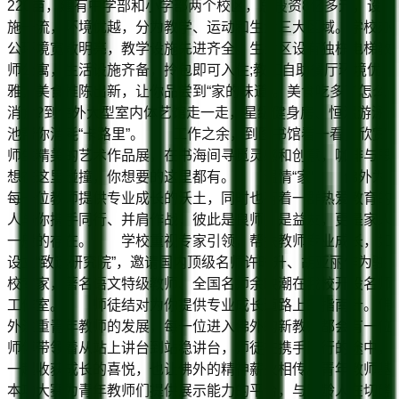
220亩，建有中学部和小学部两个校区，总投资8亿多元，设
施一流，环境优越，分为教学、运动和生活三大区域。学校办
公环境宽敞明亮，教学设施先进齐全。生活区设有独栋电梯教
师公寓，生活设施齐备，拎包即可入住;教工自助餐厅环境优
雅，美食推陈出新，让你品尝到“家的味道”。美食吃多了怎么
消食?到佛外大型室内体艺馆走一走，星级健身房、恒温游泳
池帮你消耗“卡路里”。 工作之余，到图书馆看一看，欣赏
师生精美的艺术作品展，在书海间寻觅灵感和创意，咖啡与思
想在这里碰撞，你想要的这里都有。 温情“家” 佛外为
每一位教师提供专业成长的沃土，同时也有着一群热爱教育的
人与你携手同行、并肩作战，彼此是良师，是益友，更是家人
一般的存在。 学校重视专家引领，帮扶教师专业成长，如
设立“致远研究院”，邀请国内顶级名师许时升、胡亚丽作为驻
校专家，著名语文特级教师、全国名师余映潮在我校开设名师
工作室。 师徒结对为你提供专业成长道路上的指南针。佛
外注重青年教师的发展，每一位进入佛外的新教师都会有一位
师傅带领着从站上讲台到站稳讲台，师徒在携手同行的途中，
一起收获成长的喜悦，也让佛外的精神薪火相传。青年教师基
本功大赛为青年教师们提供展示能力的平台，与同龄人在切磋