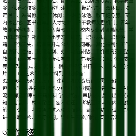
贴、节日补贴、教工体检、期末奖金、品牌贡献奖、教学质量
奖、优秀考核奖、骨干教师津贴等。 带薪假期：双休日、法
定假日、寒暑假。 教工休闲：恒温游泳池、教工健身房、室
内体艺馆、图书馆等。 人才培养：骨干教师奖励机制、青年
教师培养机制、名专家传帮教机制、校内专业封闭训练营、学
历和职称晋升补贴、外出学习培训等。 职业发展：职称评
聘、评优评先、培训晋升与公办学校同等。 其他福利：工作
自助餐、住宿、校服定制、办公电脑补贴、手机通讯费补贴；
教师子女入学享受超低折扣学费、专车接送、兴趣班资源支持
等。 应聘方式 发送简历、相关资格证书扫描件、个人全身照
片1张（非艺术照）等材料到学校邮箱：
3288664925@qq.com。 注意：相关资历证书需要压缩打
包，以“本人姓名+应聘学段+学科+毕业院校”命名文件。 招聘
流程 筛选和审核应聘材料 学校筛选、审核材料后发出面试通
知（电话），材料保密，恕不退还。 考核面试 考核内容包括
笔试、试讲，考核通过进入校长面谈。 录用签约 面试通过后
进行入职体检、签订合同。毕业生需参加岗前实习培训。
职位标签