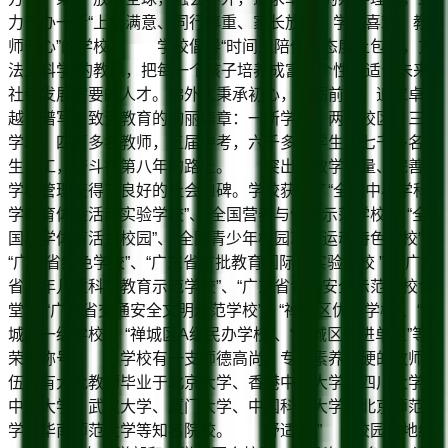
力于办一所“上级满意、同行尊重、家长放心、学生喜欢、教
师安心”的学校。 学校倡导“时间上陪伴，态度上包容，方
法上科学”的教风，把每一个孩子培养成富有个性、适合未来
社会发展需要的人才。佛外人秉承初心，砥砺前行，追求卓
越，谱写了致远教育的绚丽篇章：一所学校，两个校区，三个
学段，四百多名教师，五届中考，六千多名学生，七千多名师
生员工，奋斗在第八年的路上。 突出的教学质量、完善的
学校管理获得了良好的社会口碑。学校获得了“全国中小学科
学教育体验活动实验学校”、“全国营养与健康示范学校”、“全
国小学体育活力校园”、“全国青少年校园冰雪运动特色学校”、
“广东省绿色学校”、“广东省首批教育国际化实验学校 ”、“广东
省少年儿童科学教育示范学校”、“广东省食品安全示范学校食
堂”、“广东省交通安全文明示范学校”、“禅城区优质学校”、“禅
城区一级学校”、“禅城区A级民办学校”、“禅城区先进单位”等
荣誉称号。 学校有一支师德高尚、专业素养过硬的教师队
伍，有大批教师毕业于北京大学、香港中文大学、四川大学、
中山大学、武汉大学、厦门大学、中国科技大学、北京师范大
学、华南师范大学等知名院校。 舒适“家” 校园占地约