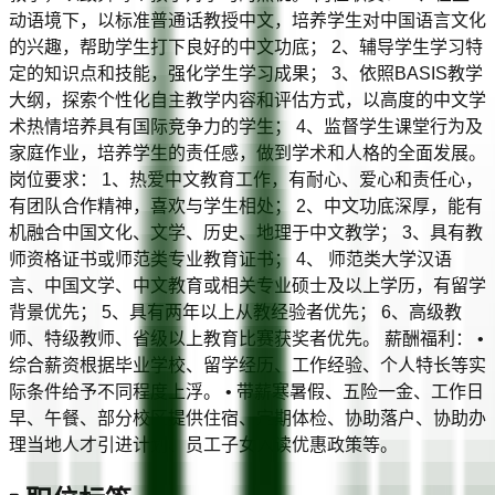
动语境下，以标准普通话教授中文，培养学生对中国语言文化
的兴趣，帮助学生打下良好的中文功底； 2、辅导学生学习特
定的知识点和技能，强化学生学习成果； 3、依照BASIS教学
大纲，探索个性化自主教学内容和评估方式，以高度的中文学
术热情培养具有国际竞争力的学生； 4、监督学生课堂行为及
家庭作业，培养学生的责任感，做到学术和人格的全面发展。
岗位要求： 1、热爱中文教育工作，有耐心、爱心和责任心，
有团队合作精神，喜欢与学生相处； 2、中文功底深厚，能有
机融合中国文化、文学、历史、地理于中文教学； 3、具有教
师资格证书或师范类专业教育证书； 4、 师范类大学汉语
言、中国文学、中文教育或相关专业硕士及以上学历，有留学
背景优先； 5、具有两年以上从教经验者优先； 6、高级教
师、特级教师、省级以上教育比赛获奖者优先。 薪酬福利： •
综合薪资根据毕业学校、留学经历、工作经验、个人特长等实
际条件给予不同程度上浮。 • 带薪寒暑假、五险一金、工作日
早、午餐、部分校区提供住宿、定期体检、协助落户、协助办
理当地人才引进计划、员工子女入读优惠政策等。