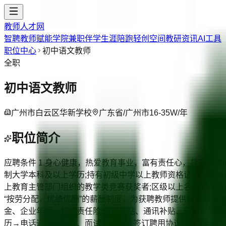
教师人才网
智聘教师
赋能学院
兼职伴学
生涯陪跑
轻创空间
教研资讯
AI工具
职位中心
初中语文教师
全职
初中语文教师
广州市白云区华新学校
广东省/广州市
16-35W/年
职位简介
应聘条件 1.身心健康，热爱教育事业，富有责任心，具有优良
制大学本科及以上学历;持有初级中学以上教师资格证书，普通话
上教育主管部门组织的教学类竞赛获奖者;区级以上名教师、名
“按劳分配，优绩优酬”的薪酬制度，为获聘教师提供极具市场竞争力
金、企业年金、校方责任险;交通补贴、通讯补贴、带薪寒暑假
历→电话通知→试讲、面试→体检→签订聘用协议(2026年8月