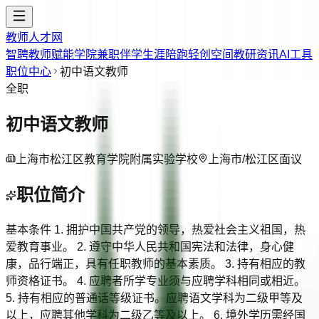
教师人才网
智聘教师
赋能学院
兼职伴学
生涯陪跑
轻创空间
教研资讯
AI工具
职位中心
初中语文教师
全职
初中语文教师
上海市松江区教育学院附属实验学校
上海市/松江区
面议
职位简介
基本条件 1. 拥护中国共产党的领导，热爱社会主义祖国，热
爱教育事业。 2. 遵守中华人民共和国宪法和法律，身心健
康，品行端正，具有任职教师的基本素质。 3. 持有相应的教
师资格证书。 4. 应聘者所学专业须与应聘学科相同或相近。
5. 持有相应的普通话等级证书。应聘语文学科为二级甲等及
以上，应聘其他学科为二级乙等及以上。 6. 境外学历需经国