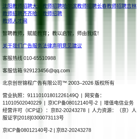
沈阳
教师招聘
大连
教师招聘
哈尔滨
教师招聘
长春
教师招聘
吉林
教师招聘
齐齐哈尔
教师招聘
教师人才网
智聘教师，赋能教育；教以启智，师由我成！
关于我们
广告服务
法律声明
意见建议
客服热线
010-65510988
客服信箱
929123456@qq.com
北京创世锦程广告有限公司™ 2003–
2026
版权所有
营业执照：91110101801226149Q | 网安备：
11010502040229 | 京ICP备08012140号-2 | 增值电信业务
经营许可（ICP证）：京B2-20243278 | 人力资源：（京）人
服证字[2018]0300073113号
京ICP备08012140号-2 | 京B2-20243278