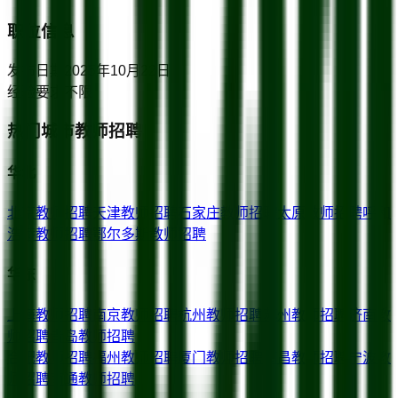
职位信息
发布日期
2025年10月22日
经验要求
不限
热门城市教师招聘
华北
北京
教师招聘
天津
教师招聘
石家庄
教师招聘
太原
教师招聘
呼和
浩特
教师招聘
鄂尔多斯
教师招聘
华东
上海
教师招聘
南京
教师招聘
杭州
教师招聘
苏州
教师招聘
济南
教
师招聘
青岛
教师招聘
合肥
教师招聘
福州
教师招聘
厦门
教师招聘
南昌
教师招聘
宁波
教
师招聘
南通
教师招聘