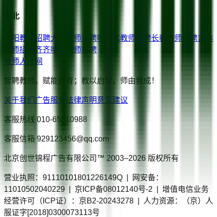
东北
沈阳
教师招聘
大连
教师招聘
哈尔滨
教师招聘
长春
教师招聘
吉林
教师招聘
齐齐哈尔
教师招聘
教师人才网
智聘教师，赋能教育；教以启智，师由我成！
关于我们
广告服务
法律声明
意见建议
客服热线
010-65510988
客服信箱
929123456@qq.com
北京创世锦程广告有限公司™ 2003–
2026
版权所有
营业执照：91110101801226149Q | 网安备：
11010502040229 | 京ICP备08012140号-2 | 增值电信业务
经营许可（ICP证）：京B2-20243278 | 人力资源：（京）人
服证字[2018]0300073113号