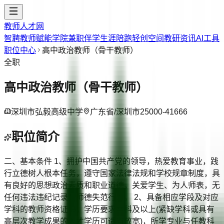
教师人才网
智聘教师
赋能学院
兼职伴学
生涯陪跑
轻创空间
教研资讯
AI工具
职位中心
高中政治教师（骨干教师）
全职
高中政治教师（骨干教师）
深圳市弘毅高级中学
广东省/深圳市
25000-41666
职位简介
二、基本条件 1、拥护中国共产党的领导，热爱教育事业，践
行立德树人根本任务，遵守国家法律法规和学校规章制度，具
有良好的思想政治素质和职业道德，关爱学生、为人师表，无
任何违法违纪记录及师德失范行为。 2、具备相应学段及对应
学科的教师资格证书，学历要求本科及以上(紧缺学科或具有
高层次教学成果的人才学历可适当放宽)，所学专业与任教科