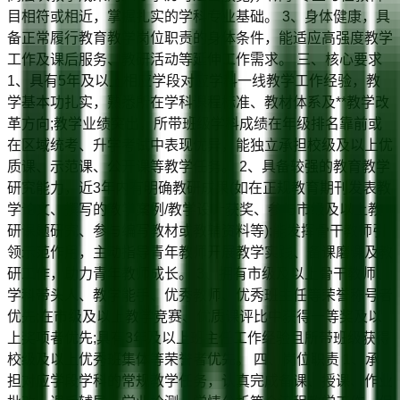
目相符或相近，掌握扎实的学科专业基础。 3、身体健康，具
备正常履行教育教学岗位职责的身体条件，能适应高强度教学
工作及课后服务、教研活动等延伸工作需求。 三、核心要求
1、具有5年及以上相应学段对应学科一线教学工作经验，教
学基本功扎实，熟悉所在学科课程标准、教材体系及**教学改
革方向;教学业绩突出，所带班级学科成绩在年级排名靠前或
在区域统考、升学考试中表现优异，能独立承担校级及以上优
质课、示范课、公开课等教学任务。 2、具备较强的教育教学
研究能力，近3年内有明确教研成果(如在正规教育期刊发表教
学论文、撰写的教学案例/教学设计获奖、参与市级及以上教
研课题研究、参与编写教材或教辅资料等);能发挥骨干教师引
领示范作用，主动指导青年教师开展教学实践、备课磨课及教
研工作，助力青年教师成长。 3、拥有市级及以上骨干教师、
学科带头人、教学能手、优秀教师、优秀班主任等荣誉称号者
优先;在市级及以上教学竞赛、优质课评比中获得一等奖及以
上奖项者优先;具有3年及以上班主任工作经验且所带班级获得
校级及以上优秀班集体等荣誉者优先。 四、岗位职责 1、承
担对应学段学科的常规教学任务，认真完成备课、授课、作业