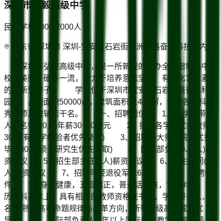
深圳市弘毅高级中学
民办学校
1000-2000
人
广东省/深圳市 深圳-宝安区石岩街道洲石路奋达科技园内
深圳市弘毅高级中学，是一所新型的民办全寄宿制高中，
校园美丽，硬件一流，致力于培养意志坚韧、有文化艺术素养
的创新型学子。 学校位于深圳市宝安区石岩街道奋达科技
园区，占地面积50000㎡，建筑面积41400㎡，诚聘各学科优
秀教师及教辅若干名。 一、招聘岗位 1、各学科带头
人、名师(20人)年薪30~50万元 2、招聘各学科优秀教师
30人(有教学经验者优先录取) 3、招聘各大师范院校优秀
毕业30人(硕士研究生优先录取) 4、国际部负责人(1人)薪
资面议 5、招生部主任(1人)薪资面议 6、招生顾问(5
人)薪资面议 7、招聘年轻退役军人6人。 二、应聘条
件 1、身体健康，五官端正，普通话标准，专业对口，学
历本科及以上，具有相应的教师资格证书, 2、学科带头人、
名师:熟悉高考命题规律与改革方向，所带班级高考成绩优
异。 3、国际部负责人:5年以上国际教育教学或管理经