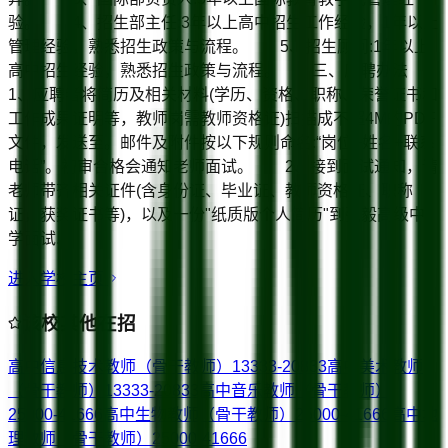
验。 4、招生部主任:3年以上高中招生工作经验，1年以上
管理经验，熟悉招生政策与流程。 5、招生顾问:1年以上
高中招生经验，熟悉招生政策与流程。 三、应聘办法
1、应聘者将简历及相关材料(学历、资格、职称、荣誉证书和
工作成果证明等，教师岗需教师资格证)扫描成不超4M的PDF
文件，发送至。邮件及附件按以下规则命名:“岗位+姓名+联系
电话”。初审合格会通知老师面试。 2、接到面试通知，请
老师带齐相关证件(含身份证、毕业证、教师资格证、职称
证，获奖证书等)，以及一份"纸质版个人简历"到弘毅高级中
学面试.
进入学校主页
该校其他在招
高中信息技术教师（骨干教师）
13333-20833
高中美术教师
（骨干教师）
13333-20833
高中音乐教师（骨干教师）
25000-41666
高中生物教师（骨干教师）
25000-41666
高中地
理教师（骨干教师）
25000-41666