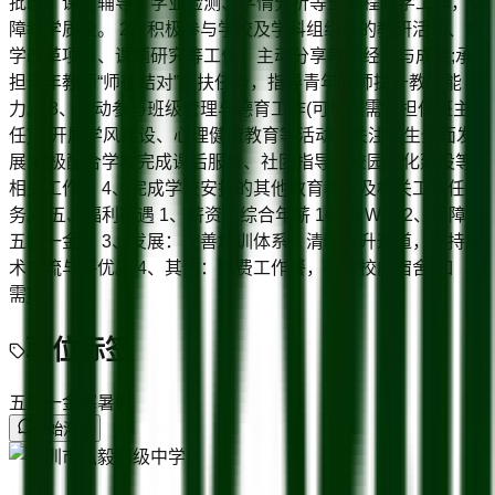
批改、课后辅导、学业检测、学情分析等全流程教学工作，保
障教学质量。 2、积极参与学校及学科组组织的教研活动、教
学改革项目、课题研究等工作，主动分享教学经验与成果;承
担青年教师“师徒结对”帮扶任务，指导青年教师提升教学能
力。 3、主动参与班级管理与德育工作(可根据需求担任班主
任)，开展学风建设、心理健康教育等活动，关注学生全面发
展;积极配合学校完成课后服务、社团指导、校园文化建设等
相关工作。 4、完成学校安排的其他教育教学及相关工作任
务。 五、福利待遇 1、薪资：综合年薪 16-25 W。 2、保障：
五险一金。 3、发展：完善培训体系，清晰晋升通道，支持学
术交流与评优。 4、其他：免费工作餐，提供校内宿舍(如
需)。
职位标签
五险一金
寒暑假
开始沟通