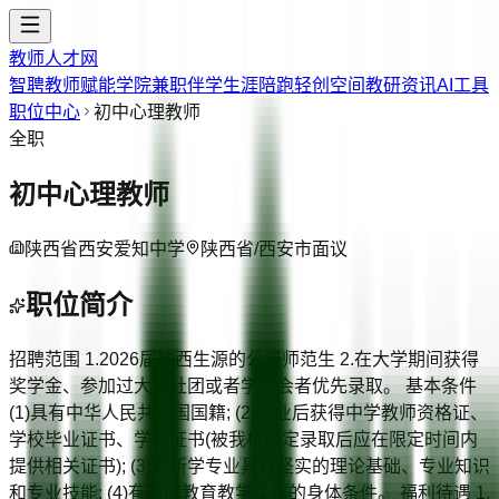
教师人才网
智聘教师
赋能学院
兼职伴学
生涯陪跑
轻创空间
教研资讯
AI工具
职位中心
初中心理教师
全职
初中心理教师
陕西省西安爱知中学
陕西省/西安市
面议
职位简介
招聘范围 1.2026届陕西生源的公费师范生 2.在大学期间获得
奖学金、参加过大学社团或者学生会者优先录取。 基本条件
(1)具有中华人民共和国国籍; (2)毕业后获得中学教师资格证、
学校毕业证书、学位证书(被我校确定录取后应在限定时间内
提供相关证书); (3)对所学专业具有坚实的理论基础、专业知识
和专业技能; (4)有适应教育教学工作的身体条件。 福利待遇 1.