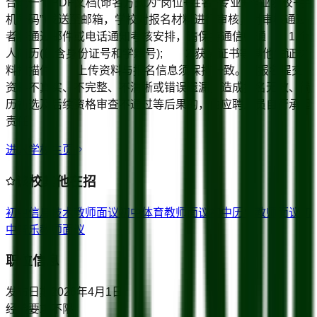
合成一个PDF文档(命名方式为“岗位+姓名+专业+毕业院校+手
机号码”)发送至邮箱，学校对报名材料进行审核，对审核通过
者将通过邮件或电话通知考核安排，请保持通信畅通 1.个
人简历(包含身份证号和学籍号); 2.获奖证书等其他佐证材
料扫描件; 上传资料与报名信息须保持一致。因报名提交
资料不真实、不完整、不清晰或错误遗漏，造成报名无效、简
历初选及后续资格审查不通过等后果的，由应聘人员自行承担
责任
进入学校主页
该校其他在招
初中信息技术教师
面议
初中体育教师
面议
初中历史教师
面议
初
中音乐教师
面议
职位信息
发布日期
2026年4月1日
经验要求
不限