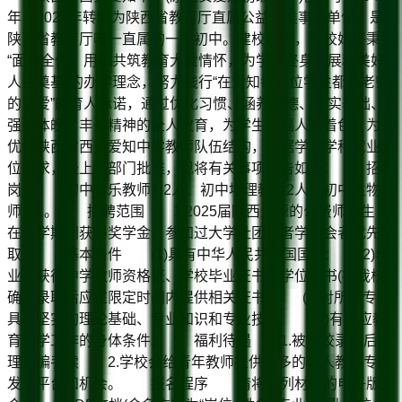
年，2022年转制为陕西省教育厅直属公益一类事业单位，是
陕西省教育厅唯一直属的一所初中。建校以来，学校始终秉持
“面向全体，用心共筑教育大爱情怀，为学生终身发展和美好
人生奠基”的办学理念，努力践行“在爱知每一位学生都是老师
的挚爱”的育人承诺，通过优化习惯、涵养品德、夯实基础、
强健体魄、丰盈精神的全人教育，为学生幸福人生着色。为了
优化陕西省西安爱知中学教师队伍结构，根据学校学科就业岗
位需求，经上级部门批准，现将有关事项公告如下： 招聘
岗位 初中音乐教师1-2人、初中地理教师2人、初中生物教
师1人。 招聘范围 1.2025届陕西生源的公费师范生 2.
在大学期间获得奖学金、参加过大学社团或者学生会者优先录
取。 基本条件 (1)具有中华人民共和国国籍; (2)毕
业后获得中学教师资格证、学校毕业证书、学位证书(被我校
确定录取后应在限定时间内提供相关证书); (3)对所学专业
具有坚实的理论基础、专业知识和专业技能; (4)有适应教
育教学工作的身体条件。 福利待遇 1.被学校录取后办
理入编手续 2.学校会给青年教师提供更多的个人教师专业
发展平台和机会。 报名程序 请将下列材料的电子版整