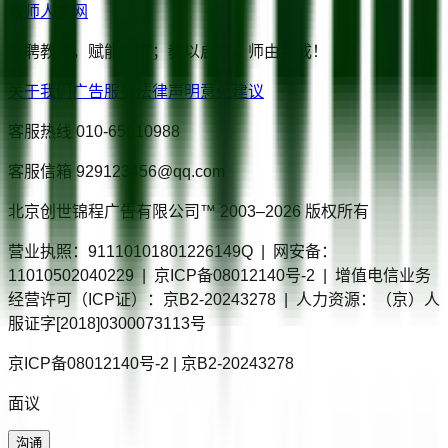
教师人才网
智聘教师，赋能教育；教以启智，师由我成！
关于我们
广告服务
法律声明
意见建议
客服热线
010-65510988
客服信箱
929123456@qq.com
北京创世锦程广告有限公司™ 2003–
2026
版权所有
营业执照：91110101801226149Q | 网安备：
11010502040229 | 京ICP备08012140号-2 | 增值电信业务
经营许可（ICP证）：京B2-20243278 | 人力资源：（京）人
服证字[2018]0300073113号
京ICP备08012140号-2 | 京B2-20243278
面议
沟通