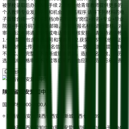
被学校录取后办理入编手续 2.学校会给青年教师提供更多的
个人教师专业发展平台和机会。 报名程序 请将下列材料的电
子版整合成一个PDF文档(命名方式为“岗位+姓名+专业+毕业
院校+手机号码”)发送至邮箱，学校对报名材料进行审核，对
审核通过者将通过邮件或电话通知考核安排，请保持通信畅通
1.个人简历(包含身份证号和学籍号); 2.获奖证书等其他佐证材
料扫描件; 上传资料与报名信息须保持一致。因报名提交资料
不真实、不完整、不清晰或错误遗漏，造成报名无效、简历初
选及后续资格审查不通过等后果的，由应聘人员自行承担责任
开始沟通
陕西省西安爱知中学
国有学校
1000-2000
人
陕西省/西安市 陕西省西安市新城区西七路239号
陕西省西安爱知中学(原西安爱知初级中学)创办于1994