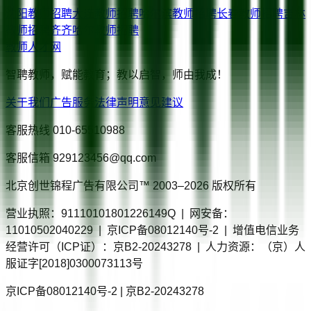
沈阳
教师招聘
大连
教师招聘
哈尔滨
教师招聘
长春
教师招聘
吉林
教师招聘
齐齐哈尔
教师招聘
教师人才网
智聘教师，赋能教育；教以启智，师由我成！
关于我们
广告服务
法律声明
意见建议
客服热线
010-65510988
客服信箱
929123456@qq.com
北京创世锦程广告有限公司™ 2003–
2026
版权所有
营业执照：91110101801226149Q | 网安备：
11010502040229 | 京ICP备08012140号-2 | 增值电信业务
经营许可（ICP证）：京B2-20243278 | 人力资源：（京）人
服证字[2018]0300073113号
京ICP备08012140号-2 | 京B2-20243278