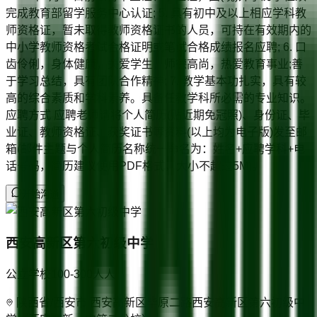
完成教育部留学服务中心认证; 5. 具有初中及以上相应学科教
师资格证，暂未取得教师资格证书的人员，可持在有效期内的
中小学教师资格考试合格证明或笔试合格成绩报名应聘; 6. 口
齿伶俐，身体健康，关爱学生，师德高尚，热爱教育事业;善
于学习总结，具有团队合作精神; 7. 教学基本功扎实，具有较
高的综合素质和学科素养。具备任教学科所必需的专业知识。
应聘方式 应聘老师请将个人简历(贴近期免冠照)、身份证、毕
业证、教师资格证、获奖证书等资料(以上均为电子版)发至邮
箱(邮件主题与个人简历名称统一命名为：姓名+应聘学科+电
话号码，简历建议使用PDF格式，大小不超过5M)。
开始沟通
西安高新区第六初级中学
公立学校
100-300人
人
陕西省/西安市 西安高新区毕原二路西安高新区第六初级中