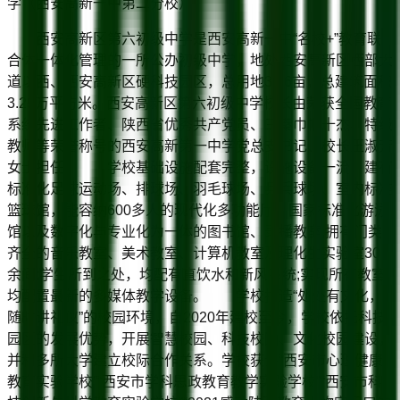
学（西安高新一中第二分校）
西安高新区第六初级中学是西安高新一中“名校+”教育联
合体一体化管理的一所公办初级中学，地处西安高新区西部大
道以西、西安高新区硬科技园区，总用地35.6亩，总建筑面积
3.29万平方米。西安高新区第六初级中学校长由荣获全国教育
系统先进工作者、陕西省优秀共产党员、三秦巾帼十杰、特级
教师等荣誉称号的西安高新第一中学党总支书记、校长王淑芳
女士担任。 学校基础设施配套完整，设施设备一流，建有
标准化足球运动场、排球场、羽毛球场、乒乓球场、室内标准
篮球馆，能容纳600多人的现代化多功能厅，国家标准化游泳
馆以及数字化与专业化为一体的图书馆、录播教室;拥有门类
齐全的音乐教室、美术教室、计算机教室及理化生实验室30
余间;学生所到之处，均配有直饮水和新风系统;实现所有教室
均配置最新的多媒体教学设备。 学校打造“处处有文化，
随时讲礼仪”的校园环境，自2020年建校至今，学校依托科技
园区的发展优势，开展智慧校园、科技校园、文化校园建设，
并和多所大学建立校际合作关系。学校获评“西安市心理健康
教育实验学校”“西安市学科思政教育教学实验学校”“西安市科