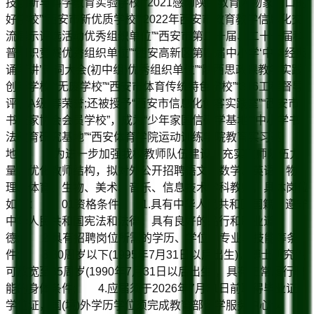
技创新与科学教育实验学校”“2021感动陕西教育人物家门口的
好学校”“西安市新优质学校”“2022年西安市教育教学信息化交
流展示评选活动优秀组织单位”“西安市第二十届、二十一届科
普知识竞赛优秀组织单位”“西安高新区第四届中小学‘中华经典
诵写讲’诗词大会(初中组)优秀组织单位”“陕西思政课教学实践
创新学校”“无废学校”“西安市体育传统特色学校”“316工程督导
评价A级”等荣誉;还被授予“西安市信息化创客实践室”“西安市
书法家协会会员学校”，成为“少年家国信研学基地”“中小学书
法教育研究基地”“西安体育学院运动训练学院教育实习基
地”。 为进一步加强我校教师队伍建设，充实教师队伍力
量，优化教师结构，拟对外公开招聘语文、数学、英语、物
理、体育、生物、美术、音乐、信息技术学科教师，具体岗位
如下： 01资格条件 1.具有中华人民共和国国籍，遵守
中华人民共和国宪法和法律，具有良好的品行和职业道
德; 2.具有招聘岗位所需的学历、学位、专业、技能等条
件; 3.30周岁以下(1995年7月31日以后出生)，博士研究生
可放宽至35周岁(1990年7月31日以后出生)，具有正常履行职
能的身体条件; 4.应届须于2026年7月31日前取得毕业证、
学位证，国(境)外学历学位须完成教育部留学服务中心认