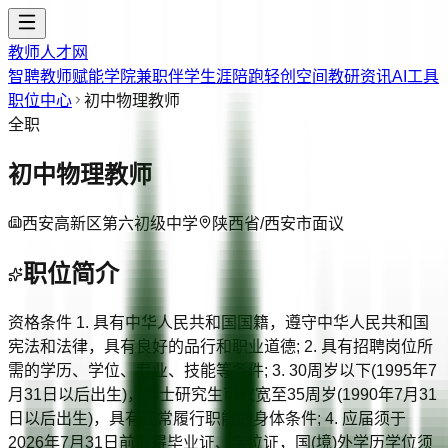
教师人才网
智聘教师
赋能学院
兼职伴学
生涯陪跑
轻创空间
教研资讯
AI工具
职位中心
初中物理教师
全职
初中物理教师
西安高新区第六初级中学
陕西省/西安市
面议
职位简介
资格条件 1. 具有中华人民共和国国籍，遵守中华人民共和国
宪法和法律，具有良好的品行和职业道德; 2. 具有招聘岗位所
需的学历、学位、专业、技能等条件; 3. 30周岁以下(1995年7
月31日以后出生)，博士研究生可放宽至35周岁(1990年7月31
日以后出生)，具有正常履行职能的身体条件; 4. 应届须于
2026年7月31日前取得毕业证、学位证，国(境)外学历学位须