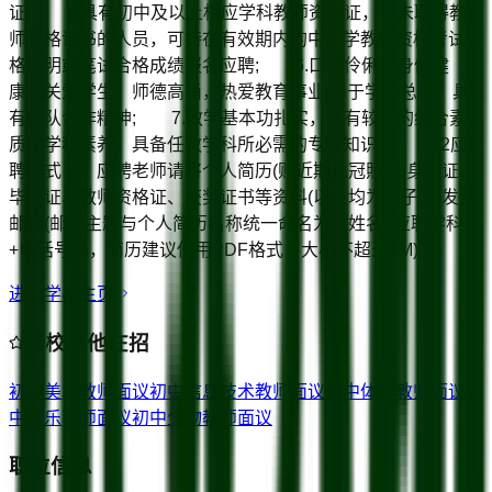
证; 5.具有初中及以上相应学科教师资格证，暂未取得教
师资格证书的人员，可持在有效期内的中小学教师资格考试合
格证明或笔试合格成绩报名应聘; 6.口齿伶俐，身体健
康，关爱学生，师德高尚，热爱教育事业;善于学习总结，具
有团队合作精神; 7.教学基本功扎实，具有较高的综合素
质和学科素养。具备任教学科所必需的专业知识。 02应
聘方式 应聘老师请将个人简历(贴近期免冠照)、身份证、
毕业证、教师资格证、获奖证书等资料(以上均为电子版)发至
邮箱(邮件主题与个人简历名称统一命名为：姓名+应聘学科
+电话号码，简历建议使用PDF格式，大小不超过5M)。
进入学校主页
该校其他在招
初中美术教师
面议
初中信息技术教师
面议
初中体育教师
面议
初
中音乐教师
面议
初中生物教师
面议
职位信息