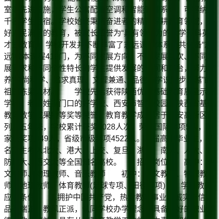
室等先进设施，学生公寓配备空调和智能管理系统，可容纳上
千名学生住宿。学校始终秉持奋进者的精神深耕教育领域，办
好人民满意的教育，被家长赞誉为“具有领导力的大学预科英
才式教育”。学校开发并不断丰富了志远课程体系，共储备“志
远”校本课程419门，为不同发展方向、不同发展层次、不同发
展需求和不同个性特长的学生提供发展的空间和舞台，努力培
养“崇尚科学、追求真理、文理兼通、品德与学识同步卓越”的
祖国栋梁之材。 学校先后获得陕西优质基础教育质量示范
学校、老百姓家门口的好学校、西安市智慧校园、陕西省基础
教育教学成果特等奖等荣誉，教育教学成果居于西安高新区前
列。五年来，学校累计获奖6028人次，荣获国际奖项5人，国
家级奖项949人，省级市级奖项4522人。三届高中毕业生，多
名学生考入北大、港大、上交、复旦、浙大、南大、人大、国
防科大、西交大等全国知名高校。 招聘岗位 高中：语
文教师、物理教师、音乐教师 初中：语文教师、物理教
师、地理教师、体育教师(足球专项、田径专项) 学科教师
应聘条件 1.拥护中国共产党，热爱教育事业，诚实守信，
品行端正，教风正派，认同学校办学理念，具备良好的职业道