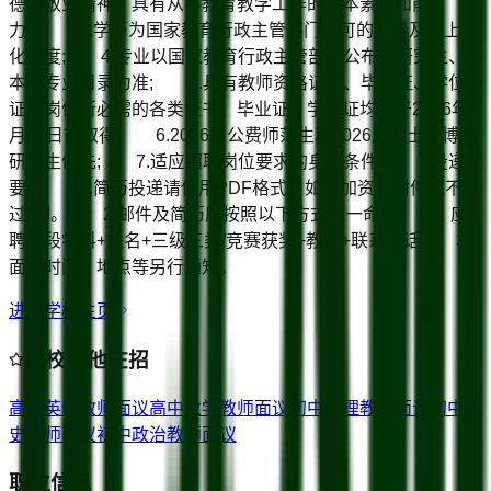
德和敬业精神，具有从事教育教学工作的基本素质和能
力。 2.学历为国家教育行政主管部门认可的本科及以上文
化程度; 4.专业以国家教育行政主管部门公布的研究生、
本科专业目录为准; 5.具有教师资格证书、毕业证、学位
证等岗位所必需的各类证书，毕业证、学位证均须于2026年7
月31日前取得; 6.2026届公费师范生和2026届硕士、博士
研究生优先; 7.适应招聘岗位要求的身体条件。 投递
要求 1.简历投递请使用PDF格式，如添加资料附件应不超
过5M。 2.邮件及简历应按照以下方式统一命名： 应
聘学段学科+姓名+三级三类/竞赛获奖+教龄+联系电话 3.
面试时间、地点等另行通知。
进入学校主页
该校其他在招
高中英语教师
面议
高中数学教师
面议
初中地理教师
面议
初中历
史教师
面议
初中政治教师
面议
职位信息