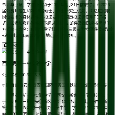
书，毕业证、学位证均须于2026年7月31日前取得； 6.2026
届公费师范生和2026届硕士、博士研究生优先； 7.适应招聘
岗位要求的身体条件。 投递要求 1.简历投递请使用PDF格
式，如添加资料附件应不超过5M。 2.邮件及简历应按照以下
方式统一命名：应聘学段学科+姓名+三级三类/竞赛获奖+教龄
+联系电话 3.面试时间、地点等另行通知。
开始沟通
西安高新一中实验中学
公立学校
100-300人
人
陕西省/西安市 西安市国际港务区地铁站B1出口A5栋4层
西安高新一中实验中学(即西安高新第一中学新校区)，位
于西安高新三期中央创新区(高新 CID)核心区域，是由高新区
管委会投资兴建的一所公办完全中学。学校占地180亩，建筑
面积20万平方米，配备智能新风系统、标准游泳馆、科创教