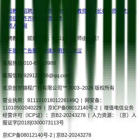
沈阳
教师招聘
大连
教师招聘
哈尔滨
教师招聘
长春
教师招聘
吉林
教师招聘
齐齐哈尔
教师招聘
教师人才网
智聘教师，赋能教育；教以启智，师由我成！
关于我们
广告服务
法律声明
意见建议
客服热线
010-65510988
客服信箱
929123456@qq.com
北京创世锦程广告有限公司™ 2003–
2026
版权所有
营业执照：91110101801226149Q | 网安备：
11010502040229 | 京ICP备08012140号-2 | 增值电信业务
经营许可（ICP证）：京B2-20243278 | 人力资源：（京）人
服证字[2018]0300073113号
京ICP备08012140号-2 | 京B2-20243278