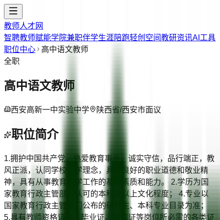
教师人才网
智聘教师
赋能学院
兼职伴学
生涯陪跑
轻创空间
教研资讯
AI工具
职位中心
高中语文教师
全职
高中语文教师
西安高新一中实验中学
陕西省/西安市
面议
职位简介
1.拥护中国共产党，热爱教育事业，诚实守信，品行端正，教
风正派，认同学校办学理念，具备良好的职业道德和敬业精
神，具有从事教育教学工作的基本素质和能力。 2.学历为国
家教育行政主管部门认可的本科及以上文化程度； 4.专业以
国家教育行政主管部门公布的研究生、本科专业目录为准；
5.具有教师资格证书、毕业证、学位证等岗位所必需的各类证