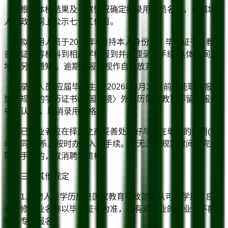
根据体检结果及考察情况确定拟录用人员名单，在越城区
人民政府网上公示七个工作日。
拟录用人员于2026年8月持本人身份证、毕业证书、教师
资格证书等材料到相应学校报到并办理录用手续(具体时间及
地点另行通知)。逾期不报到视作自动放弃。
录用人员(应届毕业生)在2026年8月31日前不能取得报考
岗位规定的学历证书的(国〈境〉外学历需经教育部留学服务
中心认证)，取消录用资格。
已就业者应在择岗之前妥善处理好与所在单位的聘用(劳
动合同)关系，按时办理入职手续。如无法在规定时间内完成
聘用手续的，取消聘用资格。
三、其他规定
1.应聘人员学历应是国家教育行政部门认可的学历，应聘
者所修专业名称以毕业证书为准，具有双专业的毕业生不能以
辅修专业报名。