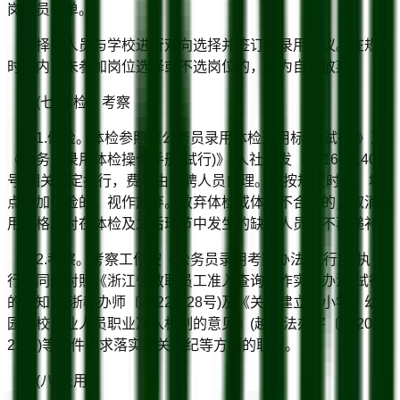
岗人员名单。
择岗人员与学校进行双向选择并签订预录用协议。在规定
时间内，未参加岗位选择或不选岗位的，视为自动放弃。
(七)体检、考察
1.体检。体检参照《公务员录用体检通用标准(试行)》及
《公务员录用体检操作手册(试行)》(人社部发〔2016〕140
号)相关规定执行，费用由应聘人员自理。未按规定时间、地
点参加体检的，视作放弃。放弃体检或体检不合格的，取消录
用资格。对在体检及之后环节中发生的缺额人员，不再递补。
2.考察。考察工作按《公务员录用考察办法(试行)》执
行。同时对照《浙江省教职员工准入查询工作实施办法(试行)
的通知》(浙教办师〔2022〕28号)及《关于建立中小学、幼儿
园在校从业人员职业准入机制的意见》(越检法办字〔2020〕
23号)等文件要求落实相关违纪等方面的联审。
(八)录用