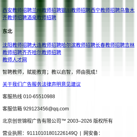
西安
教师招聘
兰州
教师招聘
银川
教师招聘
西宁
教师招聘
乌鲁木
齐
教师招聘
酒泉
教师招聘
东北
沈阳
教师招聘
大连
教师招聘
哈尔滨
教师招聘
长春
教师招聘
吉林
教师招聘
齐齐哈尔
教师招聘
教师人才网
智聘教师，赋能教育；教以启智，师由我成！
关于我们
广告服务
法律声明
意见建议
客服热线
010-65510988
客服信箱
929123456@qq.com
北京创世锦程广告有限公司™ 2003–
2026
版权所有
营业执照：91110101801226149Q | 网安备：