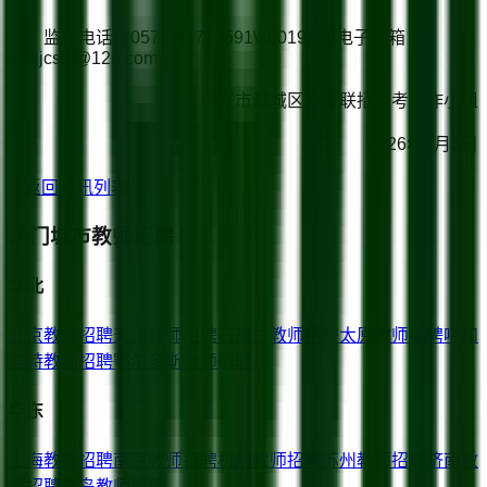
监督电话：0575-85772591\88019973电子邮箱：
ycjtjjcsjs@126.com
绍兴市越城区多校联招联考工作小组
2026年7月3日
返回资讯列表
热门城市教师招聘
华北
北京
教师招聘
天津
教师招聘
石家庄
教师招聘
太原
教师招聘
呼和
浩特
教师招聘
鄂尔多斯
教师招聘
华东
上海
教师招聘
南京
教师招聘
杭州
教师招聘
苏州
教师招聘
济南
教
师招聘
青岛
教师招聘