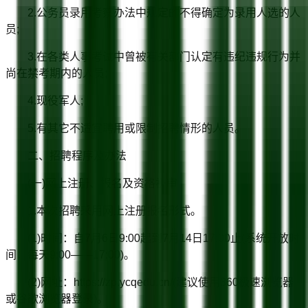
2.公务员录用考察办法中规定的不得确定为录用人选的人
员;
3.在各类人事考试中曾被有关部门认定有违纪违规行为并
尚在禁考期内的人员;
4.现役军人;
5.有其它不适宜聘用或限制招聘情形的人员。
二、招聘程序及办法
(一)网上注册、报名及资格初审
1.本次招聘采用网上注册报名形式。
(1)时间：自7月6日9:00起到7月14日17:00止(系统开放时
间：每天9:00——17:00)。
(2)网址：https://zp.ycqedu.cn/(建议使用360极速浏览器
或谷歌浏览器登录)。