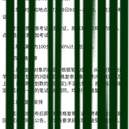
2.笔试时间和地点：7月19日9:00—11:00，地点见准考
证。
考生须携带准考证和身份证，按照准考证规定的时间、地
点及相关要求参加考试。
3.笔试满分为100分，按50%计入总成绩。
(四)资格复审
1.资格复审对象的确定。根据笔试成绩，从高分到低分按
学科招聘计划数的3倍确定资格复审对象(招聘计划数10人及以
上的，按招聘计划数的2倍确定);不足比例的，按实际人数确
定。若最后一名的笔试成绩相同，均进行资格复审。
2.资格复审安排
笔试成绩公布后即安排资格复审，请应聘者及时关注越城
区人民政府网上公告，按公告要求前往现场接受资格复审。