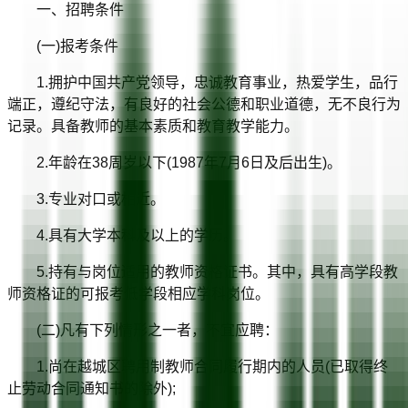
一、招聘条件
(一)报考条件
1.拥护中国共产党领导，忠诚教育事业，热爱学生，品行
端正，遵纪守法，有良好的社会公德和职业道德，无不良行为
记录。具备教师的基本素质和教育教学能力。
2.年龄在38周岁以下(1987年7月6日及后出生)。
3.专业对口或相近。
4.具有大学本科及以上的学历。
5.持有与岗位适用的教师资格证书。其中，具有高学段教
师资格证的可报考低学段相应学科岗位。
(二)凡有下列情形之一者，不宜应聘：
1.尚在越城区聘用制教师合同履行期内的人员(已取得终
止劳动合同通知书的除外);