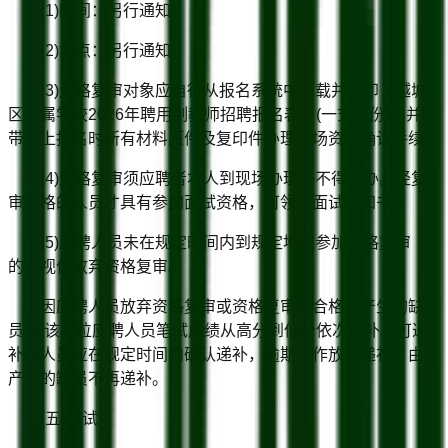
(1)时间：另行通知。
(2)地点：另行通知
(3)资格复审对象应自行从报名系统中下载并打印《越城
区区属学校2026年聘用制教师招聘报名表》(一式一份)，并携
带网上报名时所有材料原件及复印件办理现场资格确认手续。
(4)资格复审须应聘者本人到现场办理，不得代办。经复
审合格的人员才具有参加面试资格，可领取面试通知书。
(5)应聘人员未在规定时间内到规定地点参加资格复审
的，视作放弃资格复审。
因应聘人员放弃资格复审或资格复审不合格而产生的缺
员,按该岗位应聘人员笔试成绩从高分到低分依次递补。可递
补的人员应在规定时间内确认递补，逾期视作放弃递补。由此
产生的缺员不再递补。
(五)面试