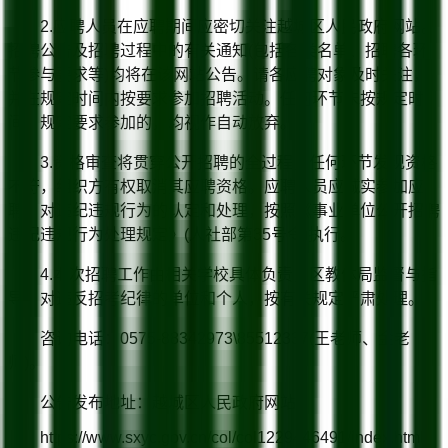
2.应聘人员在应聘期间应密切关注越城区人民政府网站。
招聘公告及招聘过程中的有关通知(包括各类名单、招聘各环
节参与要求等)均将在该网站公告。请各应聘对象及时关注，
并在规定时间内按要求参加招聘活动。任何环节未按规定时
间、规定要求参加的，均视作自动放弃。
3.资格审查将贯穿公开招聘的全过程，任何环节发现资格
不符，组织方有权取消其应聘资格。应聘人员应诚实参加应
聘。对违纪违规行为的认定和处理，按照《事业单位公开招聘
违纪违规行为处理规定》(人社部第35号令)执行。
4.本次招聘工作由相关学校具体负责，区教体局监督与指
导，对违反招考纪律的单位和个人，按有关规定严肃处理。
咨询电话：0575-88342973\85512337(王老师、金老
师)。
公告发布地址：越城区人民政府网站
https://www.sxyc.gov.cn/col/col1229446491/index.html