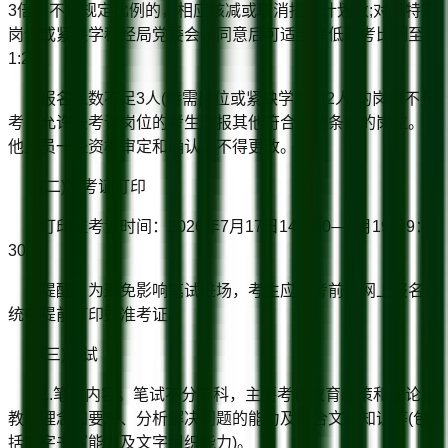
3倍，不足规定比例的，相应核减或取消招聘计划数;对于特需
岗位或紧缺学科经局党委会议同意后可适当降低开考比例至
1:2。
报名人数不足3人(特需岗位或紧缺学科为2人)的岗位不开
考，允许报考该岗位的考生改报其他符合应聘条件的岗位。其
他人员一经资格审定和确认，不得更改。
(二)准考证打印
打印准考证时间：2026年7月17日14：00—7月19日9：
30。
提醒：为避免影响笔试进场，考生应于考前在网上报名系
统中提前打印好准考证。
(三)笔试
1.笔试内容。笔试不分学科，主要考核教育政策和理论、
教改理念和要求、分析解决问题的能力及综合文化知识等(包
括文字书写能力及文字组织能力)。