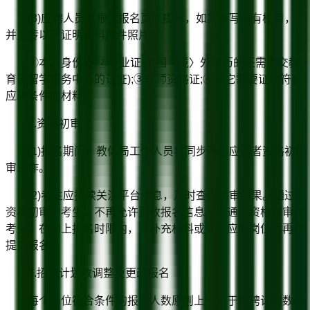
(3)应聘人员须根据报名页面提示，如实填写所有栏目，
并上传以下证明材料原件照片：
①本人身份证;②毕业证书(国〈境〉外学历的还需提交教
育部留学服务中心的认证);③教师资格证;④其它需要证明符合
应聘条件的材料。
2.资格初审
(1)报名期间，教体局工作人员将同步开展应聘者资格初
审工作。
(2)考生应持续关注平台信息，及时查询初审结果。通过
资格初审的考生，不再允许更改报名信息。未通过资格初审的
考生，在网上报名时限内，可补充材料或更改应聘岗位后再次
提交报名。
3.招聘计划数调整及更改报名
每个岗位符合条件的报考人数原则上不低于招聘计划数的