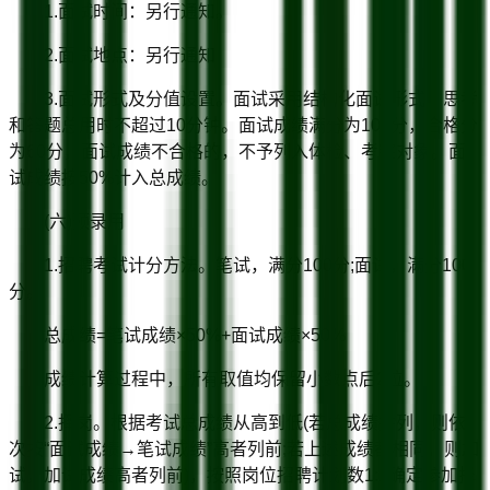
1.面试时间：另行通知。
2.面试地点：另行通知
3.面试形式及分值设置。面试采用结构化面试形式，思考
和答题总用时不超过10分钟。面试成绩满分为100分，合格分
为60分，面试成绩不合格的，不予列入体检、考察对象。面
试成绩按50%计入总成绩。
(六)预录用
1.招聘考试计分方法。笔试，满分100分;面试，满分100
分。
总成绩=笔试成绩×50%+面试成绩×50%
成绩计算过程中，所有取值均保留小数点后2位。
2.择岗。根据考试总成绩从高到低(若总成绩并列，则依
次按“面试成绩→笔试成绩”高者列前;若上述成绩都相同，则加
试，加试成绩高者列前)，按照岗位招聘计划数1:1确定参加择