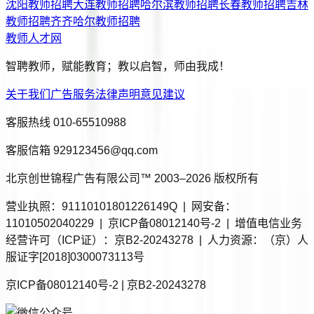
沈阳
教师招聘
大连
教师招聘
哈尔滨
教师招聘
长春
教师招聘
吉林
教师招聘
齐齐哈尔
教师招聘
教师人才网
智聘教师，赋能教育；教以启智，师由我成！
关于我们
广告服务
法律声明
意见建议
客服热线
010-65510988
客服信箱
929123456@qq.com
北京创世锦程广告有限公司™ 2003–
2026
版权所有
营业执照：91110101801226149Q | 网安备：
11010502040229 | 京ICP备08012140号-2 | 增值电信业务
经营许可（ICP证）：京B2-20243278 | 人力资源：（京）人
服证字[2018]0300073113号
京ICP备08012140号-2 | 京B2-20243278