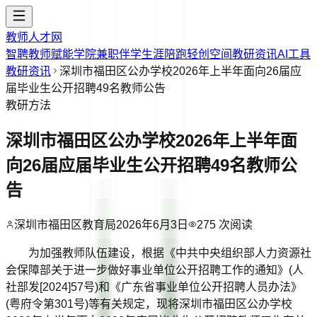
教师人才网
智聘教师
赋能学院
兼职伴学
生涯陪跑
轻创空间
教研资讯
AI工具
教研资讯
深圳市福田区公办学校2026年上半年面向26届应
届毕业生公开招聘49名教师公告
教研方法
深圳市福田区公办学校2026年上半年面
向26届应届毕业生公开招聘49名教师公
告
深圳市福田区教育局
2026年6月3日
275
次阅读
为加强教师队伍建设，根据《中共中央组织部人力资源社
会保障部关于进一步做好事业单位公开招聘工作的通知》(人
社部发[2024]57号)和《广东省事业单位公开招聘人员办法》
(粤府令第301号)等有关规定，现将深圳市福田区公办学校