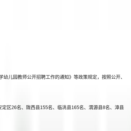
学幼儿园教师公开招聘工作的通知》等政策规定，按照公开、
区26名、陇西县155名、临洮县165名、渭源县8名、漳县