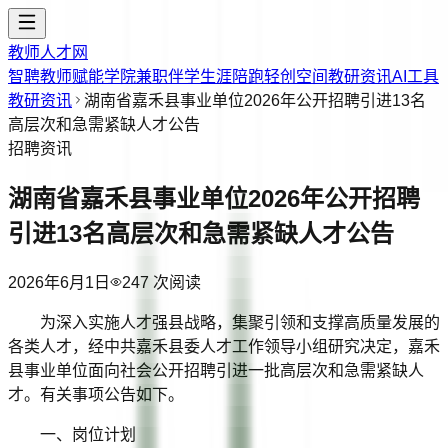
教师人才网
智聘教师
赋能学院
兼职伴学
生涯陪跑
轻创空间
教研资讯
AI工具
教研资讯
湖南省嘉禾县事业单位2026年公开招聘引进13名
高层次和急需紧缺人才公告
招聘资讯
湖南省嘉禾县事业单位2026年公开招聘
引进13名高层次和急需紧缺人才公告
2026年6月1日
247
次阅读
为深入实施人才强县战略，集聚引领和支撑高质量发展的
各类人才，经中共嘉禾县委人才工作领导小组研究决定，嘉禾
县事业单位面向社会公开招聘引进一批高层次和急需紧缺人
才。有关事项公告如下。
一、岗位计划