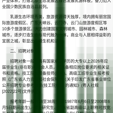
产业体系，打造北部生态发展区绿色发展乳源样板，奋力迈入
全国少数民族自治县前列。
乳源生态环境秀美，旅游资源得天独厚，境内拥有丽宫国
际旅游度假区、广东大峡谷、云门寺、云门山旅游度假区等
10多个旅游景区。大力创建国家文明城市、园林城市、森林
城市，逐步打造生态与现代融为一体，商业与人居相得益彰的
宜居之城，彰显出无限生机和活力。
二、招聘对象
招聘对象一般为具有国家承认学历的大专以上2026年应
届毕业生(非在职)和社会人员，需具备相应岗位要求的相关证
书和资格。技工院校预备技师(技师)、高级工班毕业生报考按
照《广东省人力资源和社会保障厅〈关于印发广东省事业单位
公开招聘专业参考目录(技工院校)〉的通知》(粤人社规
[2022]22号)文件执行。
报考年龄一般为18至38周岁(即1987年6月6日至2008年6
月5日期间出生)，博士研究生、广东省副高级以上职称可放宽