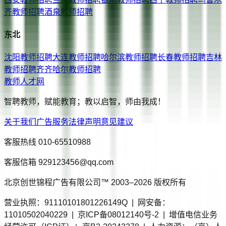
齐
教师招聘
酒泉
教师招聘
东北
沈阳
教师招聘
大连
教师招聘
哈尔滨
教师招聘
长春
教师招聘
吉林
教师招聘
齐齐哈尔
教师招聘
教师人才网
智聘教师，赋能教育；教以启智，师由我成！
关于我们
广告服务
法律声明
意见建议
客服热线
010-65510988
客服信箱
929123456@qq.com
北京创世锦程广告有限公司™ 2003–
2026
版权所有
营业执照：91110101801226149Q | 网安备：
11010502040229 | 京ICP备08012140号-2 | 增值电信业务