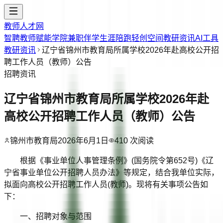
教师人才网
智聘教师
赋能学院
兼职伴学
生涯陪跑
轻创空间
教研资讯
AI工具
教研资讯
辽宁省锦州市教育局所属学校2026年赴高校公开招
聘工作人员（教师）公告
招聘资讯
辽宁省锦州市教育局所属学校2026年赴
高校公开招聘工作人员（教师）公告
锦州市教育局
2026年6月1日
410
次阅读
根据《事业单位人事管理条例》(国务院令第652号)《辽
宁省事业单位公开招聘人员办法》等规定，结合我单位实际，
拟面向高校公开招聘工作人员(教师)。现将有关事项公告如
下：
一、招聘对象与范围