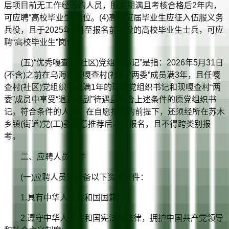
层项目前无工作经历的人员，服务期满且考核合格后2年内，
可应聘“高校毕业生”岗位。(4)高校应届毕业生应征入伍服义务
兵役，且于2025年5月至报名前退役的高校毕业生士兵，可应
聘“高校毕业生”岗位。
(五)“优秀嘎查村(社区)党组织书记”是指：2026年5月31日
(不含)之前在乌海市任嘎查村(社区)“两委”成员满3年，且任嘎
查村(社区)党组织书记满1年的现任党组织书记和现嘎查村“两
委”成员中享受“退正进副”待遇且符合上述条件的原党组织书
记。符合条件的人员，在自愿报考的前提下，还须经所在苏木
乡镇(街道)党(工)委同意推荐后才可报名，且不得跨类别报
考。
二、应聘人员条件
(一)应聘人员须具备以下资格条件：
1.具有中华人民共和国国籍;
2.遵守中华人民共和国宪法和法律，拥护中国共产党领导