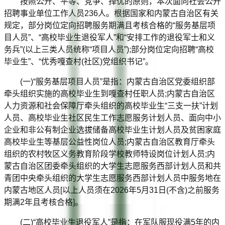
按照公开、平等、竞争、择优的原则，本次面向社会公开
招聘事业单位工作人员236人。根据国家和内蒙古自治区有关
规定，部分岗位定向招聘服务期满且考核合格的“服务基层项
目人员”、“高校毕业生退役军人”和“安排工作的退役军士和义
务兵”(以上三类人员统称“项目人员”);部分岗位定向招聘“高校
毕业生”、“优秀嘎查村(社区)党组织书记”。
(一)“服务基层项目人员”是指：内蒙古自治区党委组织部
牵头组织实施的高校毕业生到嘎查村任职人员;内蒙古自治区
人力资源和社会保障厅牵头组织的高校毕业生“三支一扶”计划
人员、高校毕业生社区民生工作志愿服务计划人员、面向中小
企业和非公有制企业选拔储备高校毕业生计划人员及贫困家庭
高校毕业生等基层公益性岗位人员;内蒙古自治区教育厅牵头
组织的农村牧区义务教育阶段学校教师特设岗位计划人员;内
蒙古自治区团委牵头组织的大学生志愿服务西部计划人员和共
青团中央牵头组织的大学生志愿服务西部计划人员中服务地在
内蒙古地区人员[以上人员须在2026年5月31日(不含)之前服务
期满2年且考核合格]。
(二)“高校毕业生退役军人”是指：在军队服现役满5年的内