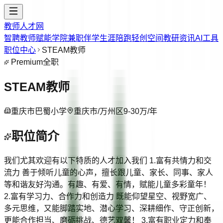
教师人才网
智聘教师
赋能学院
兼职伴学
生涯陪跑
轻创空间
教研资讯
AI工具
职位中心
STEAM教师
Premium
全职
STEAM教师
重庆市巴蜀小学
重庆市/万州区
9-30万/年
职位简介
我们尤其欢迎有以下特质的人才加入我们 1.富有共情力和交
流力 善于倾听儿童的心声，擅长跟儿童、家长、同事、家人
等和谐友好沟通。有趣、有爱、有情，赋能儿童多彩童年！
2.富有学习力、合作力和创造力 既能仰望星空、视野宽广、
多元思维，又能脚踏实地、潜心学习、深耕细作、守正创新，
更能合作担当、磨砺挑战、德艺双馨！ 3.富有职业定力和奉